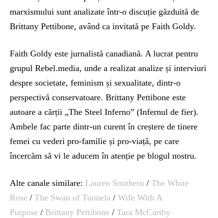
marxismului sunt analizate într-o discuție găzduită de
Brittany Pettibone, având ca invitată pe Faith Goldy.
Faith Goldy este jurnalistă canadiană. A lucrat pentru
grupul Rebel.media, unde a realizat analize și interviuri
despre societate, feminism și sexualitate, dintr-o
perspectivă conservatoare. Brittany Pettibone este
autoare a cărții „The Steel Inferno” (Infernul de fier).
Ambele fac parte dintr-un curent în creștere de tinere
femei cu vederi pro-familie și pro-viață, pe care
încercăm să vi le aducem în atenție pe blogul nostru.
Alte canale similare:
Lauren Southern
/
The White
Rose
/
The Swan of Tuonela
/
Wife With A
Purpose
/
Brittany Pettibone
/
Tara McCarthy