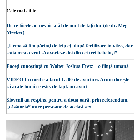
Cele mai citite
De ce fiicele au nevoie atât de mult de tații lor (de dr. Meg
Meeker)
„Urma să fim părinţi de tripleţi după fertilizare in vitro, dar
soţia mea a vrut să avorteze doi din cei trei bebeluşi”
Faceți cunoștință cu Walter Joshua Fretz – o ființă umană
VIDEO Un medic a făcut 1.200 de avorturi. Acum dorește
să arate lumii ce este, de fapt, un avort
Slovenii au respins, pentru a doua oară, prin referendum,
„căsătoria” între persoane de același sex