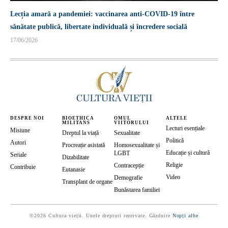
Lecția amară a pandemiei: vaccinarea anti-COVID-19 între
sănătate publică, libertate individuală și încredere socială
17/06/2026
DESPRE NOI
BIOETHICA
OMUL
ALTELE
MILITANS
VIITORULUI
Lecturi esențiale
Misiune
Dreptul la viață
Sexualitate
Politică
Autori
Procreație asistată
Homosexualitate și
Educație și cultură
LGBT
Seriale
Dizabilitate
Religie
Contracepție
Contribuie
Eutanasie
Video
Demografie
Transplant de organe
Bunăstarea familiei
©2026 Cultura vieții. Unele drepturi rezervate. Găzduire
Nopți albe