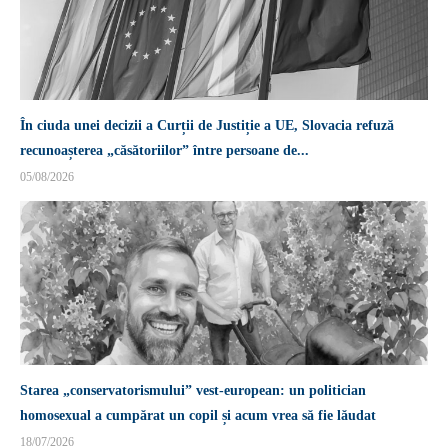
În ciuda unei decizii a Curții de Justiție a UE, Slovacia refuză
recunoașterea „căsătoriilor” între persoane de...
05/08/2026
Starea „conservatorismului” vest-european: un politician
homosexual a cumpărat un copil și acum vrea să fie lăudat
18/07/2026