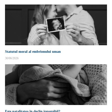
Statutul moral al embrionului uman
30/06/2026
Este natalitatea în declin ireversibil?