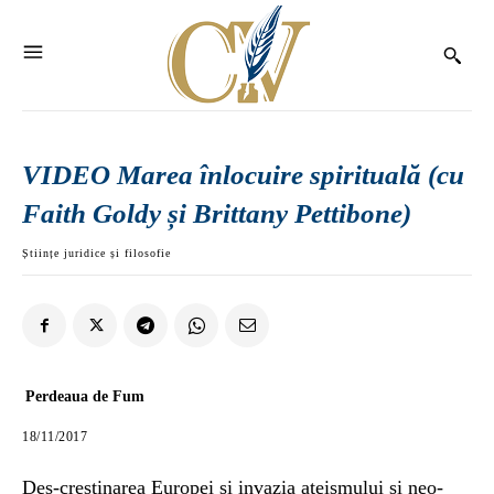
VIDEO Marea înlocuire spirituală (cu
Faith Goldy și Brittany Pettibone)
Științe juridice și filosofie
Perdeaua de Fum
18/11/2017
Des-creștinarea Europei și invazia ateismului și neo-