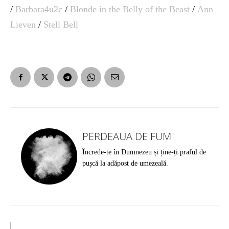
/
Barbara4u2c
/
Blonde in the Belly of the Beast
/
Ann
Lieven
/
Stell Bell
PERDEAUA DE FUM
Încrede-te în Dumnezeu și ține-ți praful de
pușcă la adăpost de umezeală.