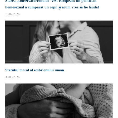
Starea „conservatorismului” vest-european: un politician
homosexual a cumpărat un copil și acum vrea să fie lăudat
18/07/2026
Statutul moral al embrionului uman
30/06/2026