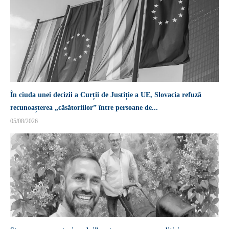
În ciuda unei decizii a Curții de Justiție a UE, Slovacia refuză
recunoașterea „căsătoriilor” între persoane de...
05/08/2026