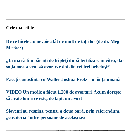
Cele mai citite
De ce fiicele au nevoie atât de mult de tații lor (de dr. Meg
Meeker)
„Urma să fim părinţi de tripleţi după fertilizare in vitro, dar
soţia mea a vrut să avorteze doi din cei trei bebeluşi”
Faceți cunoștință cu Walter Joshua Fretz – o ființă umană
VIDEO Un medic a făcut 1.200 de avorturi. Acum dorește
să arate lumii ce este, de fapt, un avort
Slovenii au respins, pentru a doua oară, prin referendum,
„căsătoria” între persoane de același sex