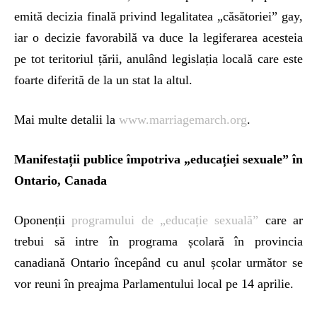
emită decizia finală privind legalitatea „căsătoriei” gay,
iar o decizie favorabilă va duce la legiferarea acesteia
pe tot teritoriul țării, anulând legislația locală care este
foarte diferită de la un stat la altul.
Mai multe detalii la
www.marriagemarch.org
.
Manifestații publice împotriva „educației sexuale” în
Ontario, Canada
Oponenții
programului de „educație sexuală”
care ar
trebui să intre în programa școlară în provincia
canadiană Ontario începând cu anul școlar următor se
vor reuni în preajma Parlamentului local pe 14 aprilie.