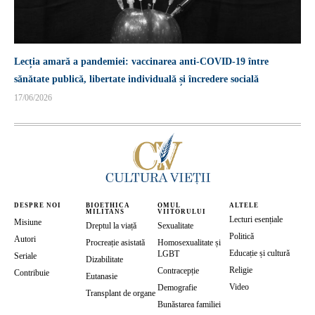
Lecția amară a pandemiei: vaccinarea anti-COVID-19 între
sănătate publică, libertate individuală și încredere socială
17/06/2026
DESPRE NOI
BIOETHICA
OMUL
ALTELE
MILITANS
VIITORULUI
Lecturi esențiale
Misiune
Dreptul la viață
Sexualitate
Politică
Autori
Procreație asistată
Homosexualitate și
Educație și cultură
LGBT
Seriale
Dizabilitate
Religie
Contracepție
Contribuie
Eutanasie
Video
Demografie
Transplant de organe
Bunăstarea familiei