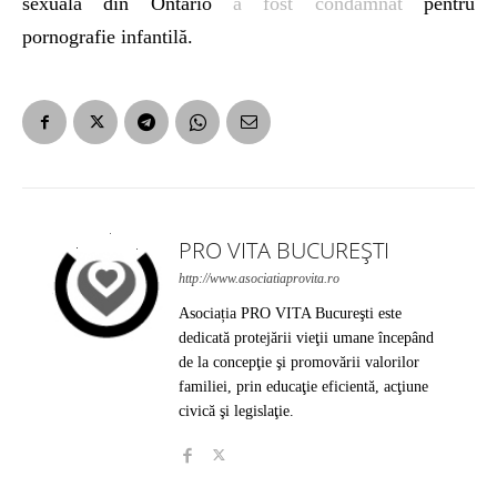
sexuală din Ontario
a fost condamnat
pentru
pornografie infantilă.
PRO VITA BUCUREȘTI
http://www.asociatiaprovita.ro
Asociația PRO VITA Bucureşti este
dedicată protejării vieţii umane începând
de la concepţie şi promovării valorilor
familiei, prin educaţie eficientă, acţiune
civică şi legislaţie.