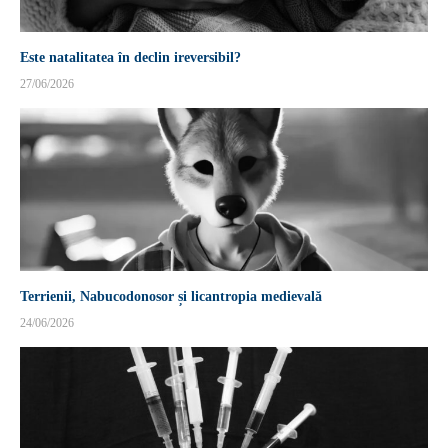
Este natalitatea în declin ireversibil?
27/06/2026
Terrienii, Nabucodonosor și licantropia medievală
24/06/2026