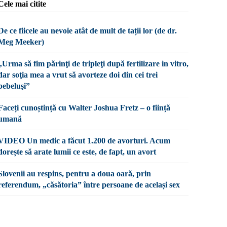
Cele mai citite
De ce fiicele au nevoie atât de mult de tații lor (de dr.
Meg Meeker)
„Urma să fim părinţi de tripleţi după fertilizare in vitro,
dar soţia mea a vrut să avorteze doi din cei trei
bebeluşi”
Faceți cunoștință cu Walter Joshua Fretz – o ființă
umană
VIDEO Un medic a făcut 1.200 de avorturi. Acum
dorește să arate lumii ce este, de fapt, un avort
Slovenii au respins, pentru a doua oară, prin
referendum, „căsătoria” între persoane de același sex