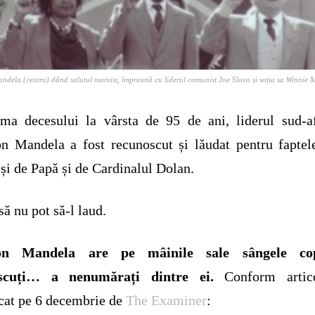
ndela (centru) dând salutul marxist, împreună cu liderul comunist Joe Slovo și soția sa Winnie
ma decesului la vârsta de 95 de ani, liderul sud-a
n Mandela a fost recunoscut și lăudat pentru faptel
 și de Papă și de Cardinalul Dolan.
să nu pot să-l laud.
on Mandela are pe mâinile sale sângele cop
scuți… a nenumărați dintre ei.
Conform artico
cat pe 6 decembrie de
The Examiner
: