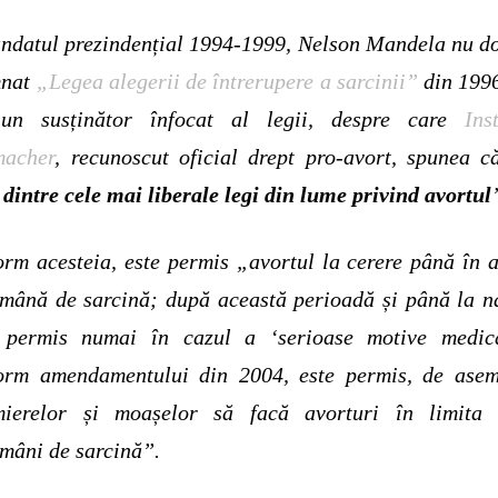
ndatul prezindențial 1994-1999, Nelson Mandela nu d
mnat
„Legea alegerii de întrerupere a sarcinii”
din 1996
 un sus
ț
inător înfocat al legii, despre care
Inst
macher
, recunoscut oficial drept pro-avort, spunea c
dintre cele mai liberale legi din lume privind avortul
rm acesteia, este permis „avortul la cerere până în 
ămână de sarcină; după această perioadă
ș
i până la n
d permis numai în cazul a ‘serioase motive medica
orm amendamentului din 2004, este permis, de asem
rmierelor
ș
i moa
ș
elor să facă avorturi în limita
mâni de sarcină
”
.