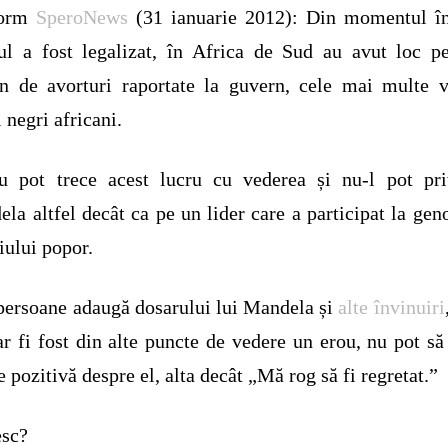
form
SperoNews
(31 ianuarie 2012): Din momentul în
ul a fost legalizat, în Africa de Sud au avut loc p
n de avorturi raportate la guvern, cele mai multe 
i negri africani.
u pot trece acest lucru cu vederea și nu-l pot pri
la altfel decât ca pe un lider care a participat la gen
iului popor.
persoane adaugă dosarului lui Mandela și
alte învinuiri
ar fi fost din alte puncte de vedere un erou, nu pot s
e pozitivă despre el, alta decât „Mă rog să fi regretat.”
esc?