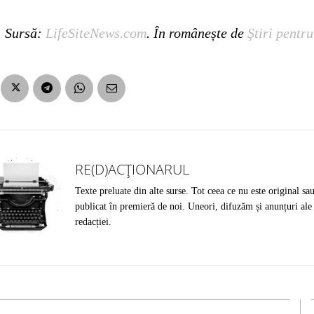
Sursă:
LifeSiteNews.com
. În românește de
Ştiri pentru
RE(D)ACȚIONARUL
Texte preluate din alte surse. Tot ceea ce nu este original sa
publicat în premieră de noi. Uneori, difuzăm și anunțuri ale
redacției.