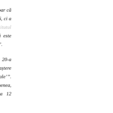
oar că
, ci a
itutul
ă este
”.
a 20-a
a
ș
tere
le’”.
enea,
 a 12