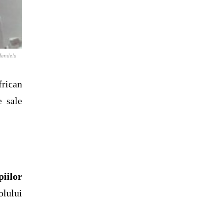
 Mandela
frican
e sale
iilor
lului