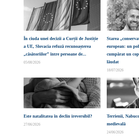
În ciuda unei decizii a Curții de Justiție
Starea „conserva
a UE, Slovacia refuză recunoașterea
european: un pol
„căsătoriilor” între persoane de...
cumpărat un copi
lăudat
05/08/2026
18/07/2026
Este natalitatea în declin ireversibil?
Terrienii, Nabuco
medievală
27/06/2026
24/06/2026