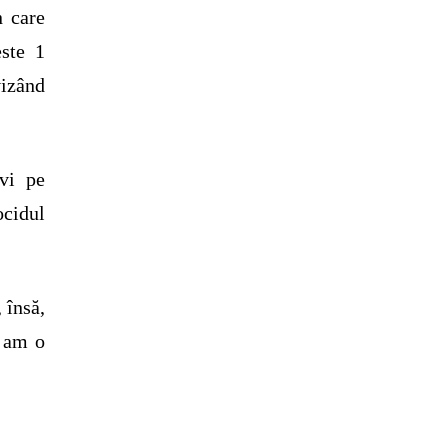
 care
este 1
vizând
vi pe
ocidul
, însă,
ă am o