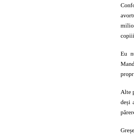
Con
avort
milio
copii
Eu n
Mande
propr
Alte 
deși 
părer
Greș