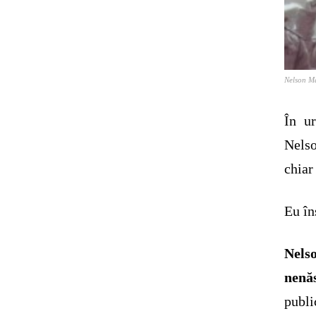
Nelson Ma
În ur
Nelso
chiar
Eu în
Nels
nenă
publi