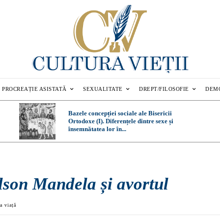
PROCREAȚIE ASISTATĂ
SEXUALITATE
DREPT/FILOSOFIE
DEM
Bazele concepției sociale ale Bisericii
Ortodoxe (I). Diferențele dintre sexe și
însemnătatea lor în...
lson Mandela și avortul
a viață