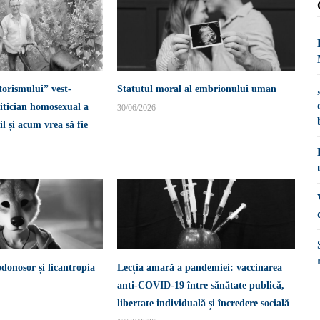
torismului” vest-
Statutul moral al embrionului uman
itician homosexual a
30/06/2026
l și acum vrea să fie
donosor și licantropia
Lecția amară a pandemiei: vaccinarea
anti-COVID-19 între sănătate publică,
libertate individuală și încredere socială