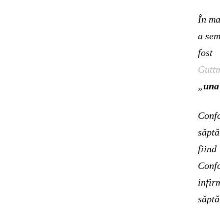
În ma
a se
fost
Gutt
„
una 
Confo
săpt
fiin
Conf
infi
săptă