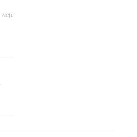
 viaţă
u