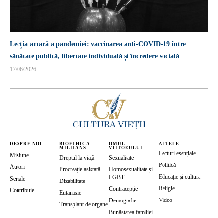
Lecția amară a pandemiei: vaccinarea anti-COVID-19 între
sănătate publică, libertate individuală și încredere socială
17/06/2026
DESPRE NOI
BIOETHICA
OMUL
ALTELE
MILITANS
VIITORULUI
Lecturi esențiale
Misiune
Dreptul la viață
Sexualitate
Politică
Autori
Procreație asistată
Homosexualitate și
Educație și cultură
LGBT
Seriale
Dizabilitate
Religie
Contracepție
Contribuie
Eutanasie
Video
Demografie
Transplant de organe
Bunăstarea familiei