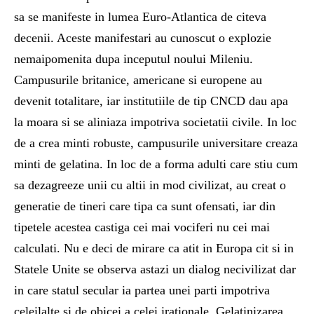
sa se manifeste in lumea Euro-Atlantica de citeva
decenii. Aceste manifestari au cunoscut o explozie
nemaipomenita dupa inceputul noului Mileniu.
Campusurile britanice, americane si europene au
devenit totalitare, iar institutiile de tip CNCD dau apa
la moara si se aliniaza impotriva societatii civile. In loc
de a crea minti robuste, campusurile universitare creaza
minti de gelatina. In loc de a forma adulti care stiu cum
sa dezagreeze unii cu altii in mod civilizat, au creat o
generatie de tineri care tipa ca sunt ofensati, iar din
tipetele acestea castiga cei mai vociferi nu cei mai
calculati. Nu e deci de mirare ca atit in Europa cit si in
Statele Unite se observa astazi un dialog necivilizat dar
in care statul secular ia partea unei parti impotriva
celeilalte si de obicei a celei irationale. Gelatinizarea