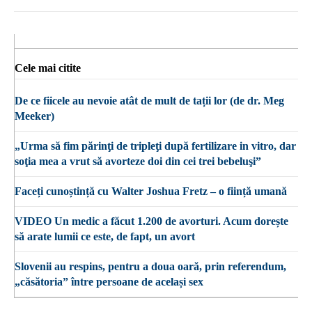
Cele mai citite
De ce fiicele au nevoie atât de mult de tații lor (de dr. Meg
Meeker)
„Urma să fim părinţi de tripleţi după fertilizare in vitro, dar
soţia mea a vrut să avorteze doi din cei trei bebeluşi”
Faceți cunoștință cu Walter Joshua Fretz – o ființă umană
VIDEO Un medic a făcut 1.200 de avorturi. Acum dorește
să arate lumii ce este, de fapt, un avort
Slovenii au respins, pentru a doua oară, prin referendum,
„căsătoria” între persoane de același sex