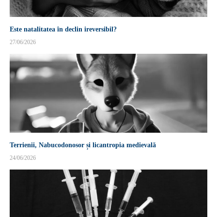
Este natalitatea în declin ireversibil?
27/06/2026
Terrienii, Nabucodonosor și licantropia medievală
24/06/2026