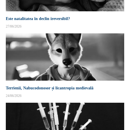
Este natalitatea în declin ireversibil?
27/06/2026
Terrienii, Nabucodonosor și licantropia medievală
24/06/2026