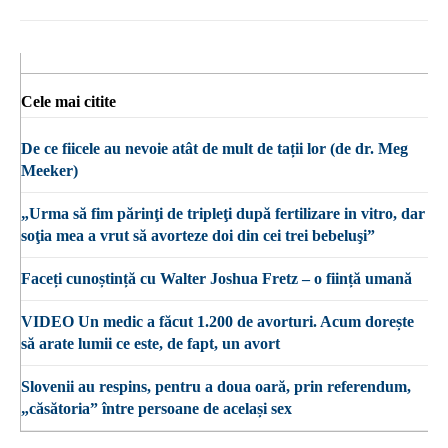
Cele mai citite
De ce fiicele au nevoie atât de mult de tații lor (de dr. Meg
Meeker)
„Urma să fim părinţi de tripleţi după fertilizare in vitro, dar
soţia mea a vrut să avorteze doi din cei trei bebeluşi”
Faceți cunoștință cu Walter Joshua Fretz – o ființă umană
VIDEO Un medic a făcut 1.200 de avorturi. Acum dorește
să arate lumii ce este, de fapt, un avort
Slovenii au respins, pentru a doua oară, prin referendum,
„căsătoria” între persoane de același sex