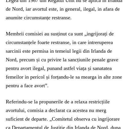
Legea din 1967 din Regatul Unit nu se aplica in Irlanda
de Nord, iar avortul este, in general, ilegal, in afara de
anumite circumstanțe restranse.
Membrii comisiei au susținut ca sunt „ingrijorați de
circumstanțele foarte restranse, in care intreruperea
sarcinii este permisa in temeiul legii din Irlanda de
Nord, precum și cu privire la sancțiunile penale grave
pentru avort ilegal, punand astfel viața și sanatatea
femeilor in pericol și forțandu-le sa mearga in alte zone
pentru a face avort”.
Referindu-se la propunerile de a relaxa restricțiile
avortului, comisia a declarat ca acestea nu merg
suficient de departe. „Comitetul observa cu ingrijorare
ca Departamentul de Justiție din Irlanda de Nord, dupa