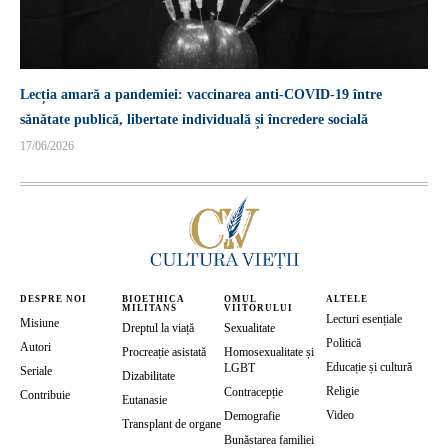
Lecția amară a pandemiei: vaccinarea anti-COVID-19 între
sănătate publică, libertate individuală și încredere socială
17/06/2026
DESPRE NOI
BIOETHICA
OMUL
ALTELE
MILITANS
VIITORULUI
Lecturi esențiale
Misiune
Dreptul la viață
Sexualitate
Politică
Autori
Procreație asistată
Homosexualitate și
Educație și cultură
LGBT
Seriale
Dizabilitate
Religie
Contracepție
Contribuie
Eutanasie
Video
Demografie
Transplant de organe
Bunăstarea familiei