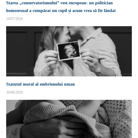
Starea „conservatorismului” vest-european: un politician
homosexual a cumpărat un copil și acum vrea să fie lăudat
18/07/2026
Statutul moral al embrionului uman
30/06/2026