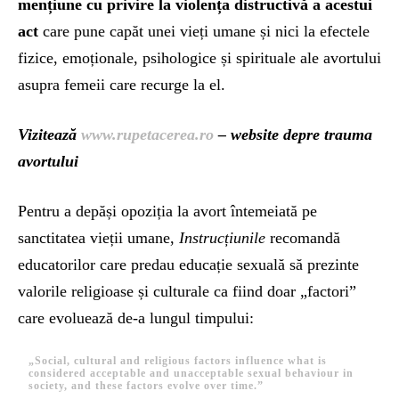
mențiune cu privire la violența distructivă a acestui
act
care pune capăt unei vieți umane și nici la efectele
fizice, emoționale, psihologice și spirituale ale avortului
asupra femeii care recurge la el.
Vizitează
www.rupetacerea.ro
– website depre trauma
avortului
Pentru a depăși opoziția la avort întemeiată pe
sanctitatea vieții umane,
Instrucțiunile
recomandă
educatorilor care predau educație sexuală să prezinte
valorile religioase și culturale ca fiind doar „factori”
care evoluează de-a lungul timpului:
„Social, cultural and religious factors influence what is
considered acceptable and unacceptable sexual behaviour in
society, and these factors evolve over time.”