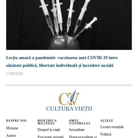
Lecția amară a pandemiei: vaccinarea anti-COVID-19 între
sănătate publică, libertate individuală și încredere socială
17/06/2026
DESPRE NOI
BIOETHICA
OMUL
ALTELE
MILITANS
VIITORULUI
Lecturi esențiale
Misiune
Dreptul la viață
Sexualitate
Politică
Autori
Procreație asistată
Homosexualitate și