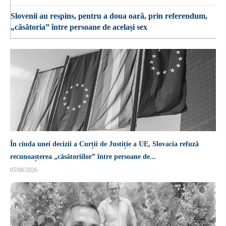
Slovenii au respins, pentru a doua oară, prin referendum,
„căsătoria” între persoane de același sex
În ciuda unei decizii a Curții de Justiție a UE, Slovacia refuză
recunoașterea „căsătoriilor” între persoane de...
05/08/2026