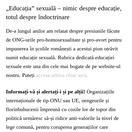
„Educația” sexuală – nimic despre educație,
totul despre îndoctrinare
De-a lungul anilor am relatat despre presiunile făcute
de ONG-urile pro-homosexualitate și pro-avort pentru
impunerea în școlile românești a acestui pion otrăvit
numit educație sexuală. Rubrica dedicată educației
sexuale este una din cele mai bogate de pe website-ul
nostru. Puteți
accesa arhiva chiar aici
.
Informați-vă și alertați-i și pe alții!
Organizațiile
internaționale de tip ONU sau UE, oengeurile și
florinbuhucenii împreună cu cozile lor de topor din
politică urmăresc să-și ridice anti-valorile la nivel de
lege comună, pentru coruperea generațiilor care