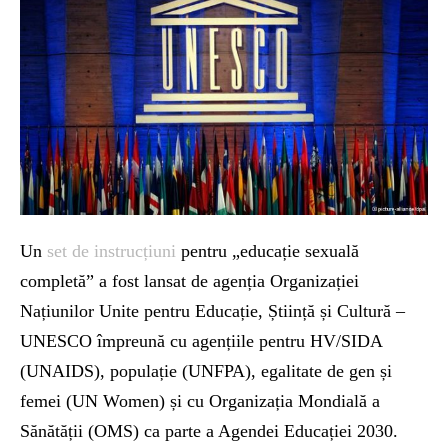
Un
set de instrucțiuni
pentru „educație sexuală
completă” a fost lansat de agenția Organizației
Națiunilor Unite pentru Educație, Știință și Cultură –
UNESCO împreună cu agențiile pentru HV/SIDA
(UNAIDS), populație (UNFPA), egalitate de gen și
femei (UN Women) și cu Organizația Mondială a
Sănătății (OMS) ca parte a Agendei Educației 2030.