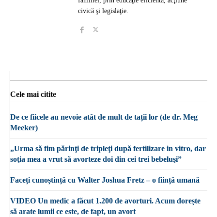
familiei, prin educaţie eficientă, acţiune
civică şi legislaţie.
Cele mai citite
De ce fiicele au nevoie atât de mult de tații lor (de dr. Meg
Meeker)
„Urma să fim părinţi de tripleţi după fertilizare in vitro, dar
soţia mea a vrut să avorteze doi din cei trei bebeluşi”
Faceți cunoștință cu Walter Joshua Fretz – o ființă umană
VIDEO Un medic a făcut 1.200 de avorturi. Acum dorește
să arate lumii ce este, de fapt, un avort