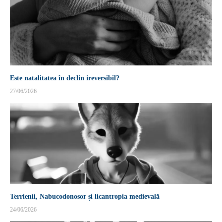
Este natalitatea în declin ireversibil?
27/06/2026
Terrienii, Nabucodonosor și licantropia medievală
24/06/2026