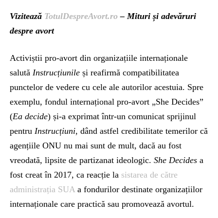
Vizitează
TotulDespreAvort.ro
– Mituri și adevăruri
despre avort
Activiștii pro-avort din organizațiile internaționale
salută
Instrucțiunile
și reafirmă compatibilitatea
punctelor de vedere cu cele ale autorilor acestuia. Spre
exemplu, fondul internațional pro-avort „She Decides”
(
Ea decide
) și-a exprimat într-un comunicat sprijinul
pentru
Instrucțiuni
, dând astfel credibilitate temerilor că
agențiile ONU nu mai sunt de mult, dacă au fost
vreodată, lipsite de partizanat ideologic.
She Decides
a
fost creat în 2017, ca reacție la
sistarea de către
administrația SUA
a fondurilor destinate organizațiilor
internaționale care practică sau promovează avortul.