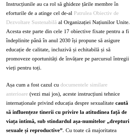
Instrucțiunile au ca rol să ghideze țările membre în
eforturile de a atinge cel de-al
Patrulea Obiectiv de
Dezvoltare Sustenabilă
al Organizației Națiunilor Unite.
Acesta este parte din cele 17 obiective fixate pentru a fi
îndeplinite până în anul 2030 își propune să asigure
educație de calitate, incluzivă și echitabilă și să
promoveze oportunități de învățare pe parcursul întregii
vieți pentru toți.
Așa cum a fost cazul cu
documentele similare
anterioare
(vezi mai jos), aceste instrucțiuni tehnice
internaționale privind educația despre sexualitate
caută
să influențeze tinerii cu privire la atitudinea față de
viața intimă, sub stindardul așa-numitelor „drepturi
sexuale și reproductive”
. Cu toate că majoritatea