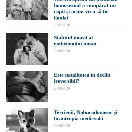
homosexual a cumpărat un
copil și acum vrea să fie
lăudat
18/07/2026
Statutul moral al
embrionului uman
30/06/2026
Este natalitatea în declin
ireversibil?
27/06/2026
Terrienii, Nabucodonosor și
licantropia medievală
24/06/2026