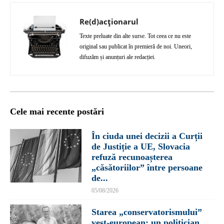
Re(d)acționarul
Texte preluate din alte surse. Tot ceea ce nu este
original sau publicat în premieră de noi. Uneori,
difuzăm și anunțuri ale redacției.
Cele mai recente postări
În ciuda unei decizii a Curții
de Justiție a UE, Slovacia
refuză recunoașterea
„căsătoriilor” între persoane
de...
05/08/2026
Starea „conservatorismului”
vest-european: un politician