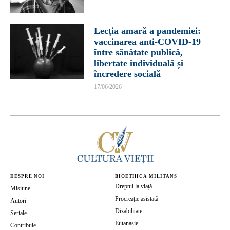
Lecția amară a pandemiei:
vaccinarea anti-COVID-19
între sănătate publică,
libertate individuală și
încredere socială
17/06/2026
DESPRE NOI
BIOETHICA MILITANS
Dreptul la viață
Misiune
Procreație asistată
Autori
Dizabilitate
Seriale
Eutanasie
Contribuie