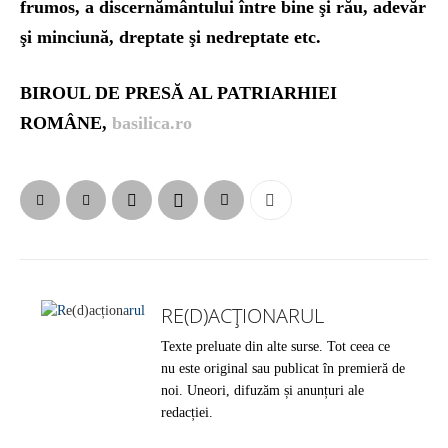
frumos, a discernământului între bine şi rău, adevăr
şi minciună, dreptate şi nedreptate etc.
BIROUL DE PRESĂ AL PATRIARHIEI
ROMÂNE,
basilica.ro
RE(D)ACȚIONARUL
Texte preluate din alte surse. Tot ceea ce
nu este original sau publicat în premieră de
noi. Uneori, difuzăm și anunțuri ale
redacției.