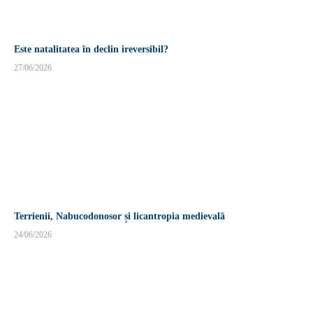
Este natalitatea în declin ireversibil?
27/06/2026
Terrienii, Nabucodonosor și licantropia medievală
24/06/2026