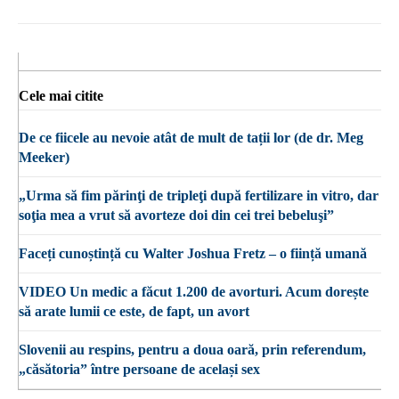
Cele mai citite
De ce fiicele au nevoie atât de mult de tații lor (de dr. Meg
Meeker)
„Urma să fim părinţi de tripleţi după fertilizare in vitro, dar
soţia mea a vrut să avorteze doi din cei trei bebeluşi”
Faceți cunoștință cu Walter Joshua Fretz – o ființă umană
VIDEO Un medic a făcut 1.200 de avorturi. Acum dorește
să arate lumii ce este, de fapt, un avort
Slovenii au respins, pentru a doua oară, prin referendum,
„căsătoria” între persoane de același sex