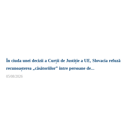
În ciuda unei decizii a Curții de Justiție a UE, Slovacia refuză
recunoașterea „căsătoriilor” între persoane de...
05/08/2026