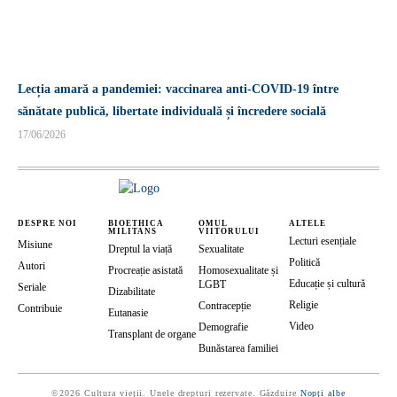
Lecția amară a pandemiei: vaccinarea anti-COVID-19 între
sănătate publică, libertate individuală și încredere socială
17/06/2026
DESPRE NOI
BIOETHICA
OMUL
ALTELE
MILITANS
VIITORULUI
Lecturi esențiale
Misiune
Dreptul la viață
Sexualitate
Politică
Autori
Procreație asistată
Homosexualitate și
Educație și cultură
LGBT
Seriale
Dizabilitate
Religie
Contracepție
Contribuie
Eutanasie
Video
Demografie
Transplant de organe
Bunăstarea familiei
©2026 Cultura vieții. Unele drepturi rezervate. Găzduire
Nopți albe