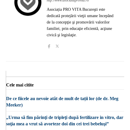
http://www.asociatiaprovita.ro
Asociația PRO VITA Bucureşti este
dedicată protejării vieţii umane începând
de la concepţie şi promovării valorilor
familiei, prin educaţie eficientă, acţiune
civică şi legislaţie.
Cele mai citite
De ce fiicele au nevoie atât de mult de tații lor (de dr. Meg
Meeker)
„Urma să fim părinţi de tripleţi după fertilizare in vitro, dar
soţia mea a vrut să avorteze doi din cei trei bebeluşi”