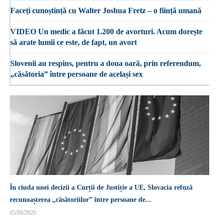
Faceți cunoștință cu Walter Joshua Fretz – o ființă umană
VIDEO Un medic a făcut 1.200 de avorturi. Acum dorește
să arate lumii ce este, de fapt, un avort
Slovenii au respins, pentru a doua oară, prin referendum,
„căsătoria” între persoane de același sex
În ciuda unei decizii a Curții de Justiție a UE, Slovacia refuză
recunoașterea „căsătoriilor” între persoane de...
05/08/2026