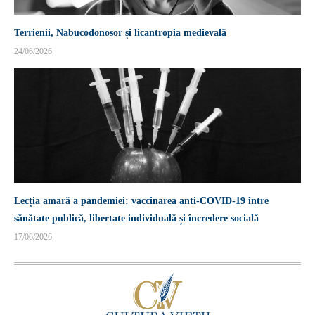
Terrienii, Nabucodonosor și licantropia medievală
24/06/2026
Lecția amară a pandemiei: vaccinarea anti-COVID-19 între
sănătate publică, libertate individuală și încredere socială
17/06/2026