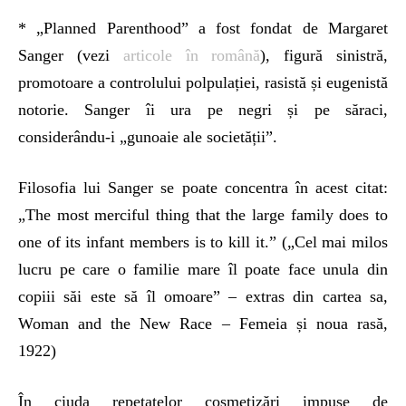
* „Planned Parenthood” a fost fondat de Margaret
Sanger (vezi
articole în română
), figură sinistră,
promotoare a controlului polpulației, rasistă și eugenistă
notorie. Sanger îi ura pe negri și pe săraci,
considerându-i „gunoaie ale societății”.
Filosofia lui Sanger se poate concentra în acest citat:
„The most merciful thing that the large family does to
one of its infant members is to kill it.” („Cel mai milos
lucru pe care o familie mare îl poate face unula din
copiii săi este să îl omoare” – extras din cartea sa,
Woman and the New Race – Femeia și noua rasă,
1922)
În ciuda repetatelor cosmetizări impuse de