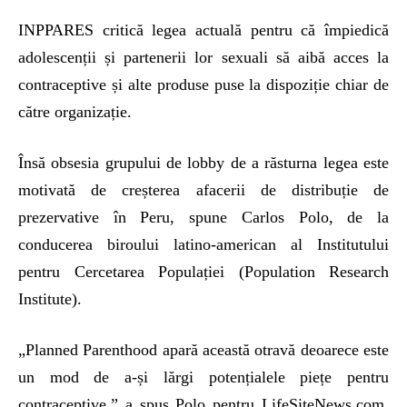
INPPARES critică legea actuală pentru că împiedică
adolescenții și partenerii lor sexuali să aibă acces la
contraceptive și alte produse puse la dispoziție chiar de
către organizație.
Însă obsesia grupului de lobby de a răsturna legea este
motivată de creșterea afacerii de distribuție de
prezervative în Peru, spune Carlos Polo, de la
conducerea biroului latino-american al Institutului
pentru Cercetarea Populației (Population Research
Institute).
„Planned Parenthood apară această otravă deoarece este
un mod de a-și lărgi potențialele piețe pentru
contraceptive,” a spus Polo pentru LifeSiteNews.com.