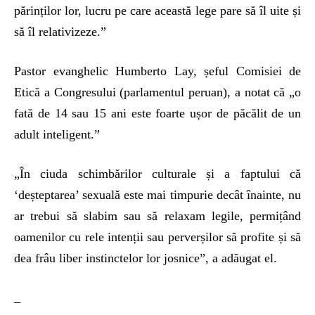
părinților lor, lucru pe care această lege pare să îl uite și
să îl relativizeze.”
Pastor evanghelic Humberto Lay, șeful Comisiei de
Etică a Congresului (parlamentul peruan), a notat că „o
fată de 14 sau 15 ani este foarte ușor de păcălit de un
adult inteligent.”
„În ciuda schimbărilor culturale și a faptului că
‘deșteptarea’ sexuală este mai timpurie decât înainte, nu
ar trebui să slabim sau să relaxam legile, permițând
oamenilor cu rele intenții sau perverșilor să profite și să
dea frâu liber instinctelor lor josnice”, a adăugat el.
_