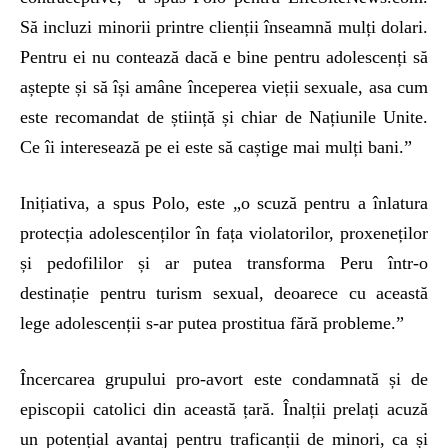
Să incluzi minorii printre clienții înseamnă mulți dolari.
Pentru ei nu contează dacă e bine pentru adolescenți să
aștepte și să își amâne începerea vieții sexuale, asa cum
este recomandat de știință și chiar de Națiunile Unite.
Ce îi interesează pe ei este să caștige mai mulți bani.”
Inițiativa, a spus Polo, este „o scuză pentru a înlatura
protecția adolescenților în fața violatorilor, proxeneților
și pedofililor și ar putea transforma Peru într-o
destinație pentru turism sexual, deoarece cu această
lege adolescenții s-ar putea prostitua fără probleme.”
Încercarea grupului pro-avort este condamnată și de
episcopii catolici din această țară. Înalții prelați acuză
un potențial avantaj pentru traficanții de minori, ca și