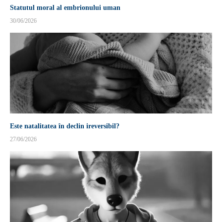
Statutul moral al embrionului uman
30/06/2026
Este natalitatea în declin ireversibil?
27/06/2026