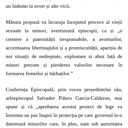
un îndemn la avort și alte vicii.
Măsura propusă va încuraja începutul precoce al vieții
sexuale la minori, avertizează episcopii, ca și „o
crestere a paternității iresponsabile, a avorturilor,
accentuarea libertinajului și a promiscuității, apariția de
noi situații de nedreptate, exploatare si abuz față de
minori precum și pierderea valorilor necesare în
formarea femeilor și bărbaților.”
Conferința Episcopală, prin vocea președintelui său,
arhiepiscopul Salvador Piñero Garcia-Calderon, mai
spune și că „aprobarea acestui proiect de lege va
însemna un pas înapoi în protecția pe care guvernul le-o
datorează minorilor care, în plus, sunt sub autoritatea