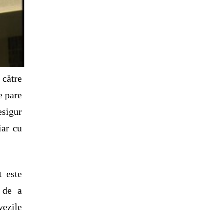
către
e pare
esigur
iar cu
t este
l de a
vezile