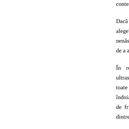
conte
Dacă 
alege
nenăs
de a 
În r
ultra
toate
îndoi
de fr
dintr