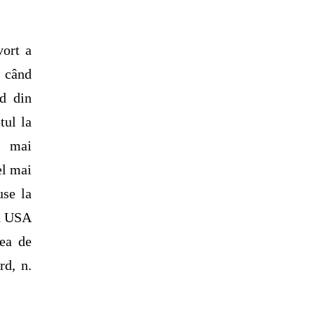
vort a
ă când
nd din
tul la
l mai
el mai
use la
od USA
țea de
rd, n.