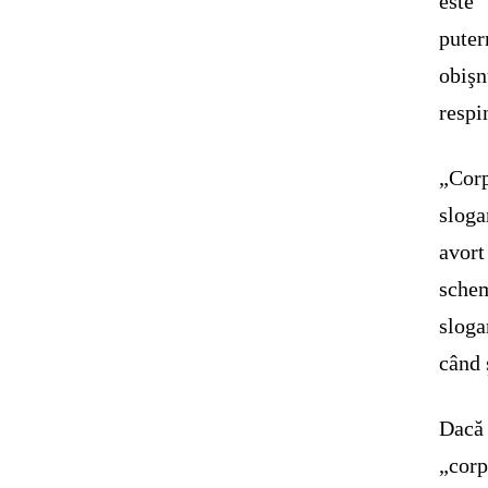
este
puter
obişn
respi
„Corp
sloga
avort
sche
sloga
când 
Dacă
„corp