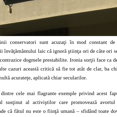
tinii conservatori sunt acuzaţi în mod constant de 
ii învăţământului laic că ignoră ştiinţa ori de câte ori s
 contrazice dogmele prestabilite. Ironia sorţii face ca d
lte cazuri această critică să fie tot atât de clar, ba ch
ultă acurateţe, aplicată chiar secularilor.
dintre cele mai flagrante exemple privind acest fap
ul susţinut al activiştilor care promovează avortu
nde că fătul nu este o fiinţă umană – sfidând toate do