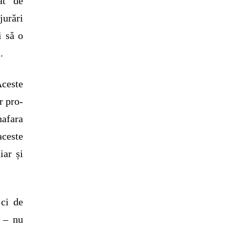
ât de
jurări
i să o
.
Aceste
r pro-
nafara
ceste
iar și
ci de
” – nu