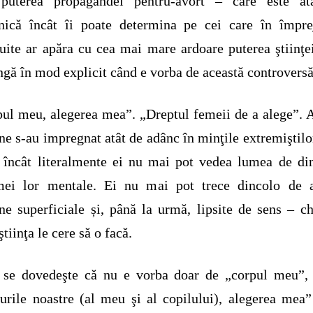
 puterea propagandei pentru-avort – care este at
nică încât îi poate determina pe cei care în împre
uite ar apăra cu cea mai mare ardoare puterea ştiinţe
ngă în mod explicit când e vorba de această controversă
ul meu, alegerea mea”. „Dreptul femeii de a alege”. 
ne s-au impregnat atât de adânc în minţile extremiştilo
 încât literalmente ei nu mai pot vedea lumea de di
mei lor mentale. Ei nu mai pot trece dincolo de a
ne superficiale și, până la urmă, lipsite de sens – ch
ştiinţa le cere să o facă.
 se dovedeşte că nu e vorba doar de „corpul meu”, 
urile noastre (al meu şi al copilului), alegerea mea