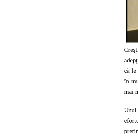
Creş
adepţ
că le
în mu
mai m
Unul 
efort
preti