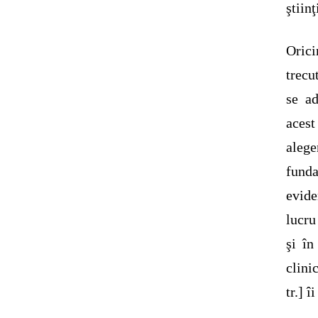
ştiin
Orici
trecu
se ad
acest
aleg
funda
evide
lucru
şi în
clini
tr.] 