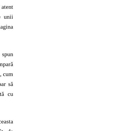
atent
e unii
magina
m spun
ompară
”, cum
par să
ată cu
ceasta