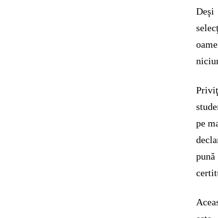
Deşi
selec
oamen
niciu
Privi
stude
pe ma
decla
pună 
certi
Aceas