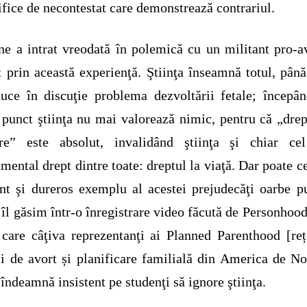
ţifice de necontestat care demonstrează contrariul.
ne a intrat vreodată în polemică cu un militant pro-a
t prin această experienţă. Ştiinţa înseamnă totul, pân
uce în discuţie problema dezvoltării fetale; începâ
 punct ştiinţa nu mai valorează nimic, pentru că „drep
ere” este absolut, invalidând ştiinţa şi chiar ce
mental drept dintre toate: dreptul la viaţă. Dar poate c
nt şi dureros exemplu al acestei prejudecăţi oarbe p
 îl găsim într-o înregistrare video făcută de Personho
 care câţiva reprezentanţi ai Planned Parenthood [re
ci de avort și planificare familială din America de No
îi îndeamnă insistent pe studenţi să ignore ştiinţa.