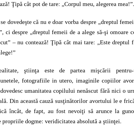
ază! Ţipă cât pot de tare: „Corpul meu, alegerea mea!”
se dovedeşte că nu e doar vorba despre „dreptul femei
”, ci despre „dreptul femeii de a alege să-şi omoare c
cut” – nu contează! Ţipă cât mai tare: „Este dreptul 
alege!”
ealitate, ştiinţa este de partea mişcării pentru-v
sunetele, fotografiile in utero, imaginile copiilor avor
 dovedesc umanitatea copilului nenăscut fără nici o u
ală. Din această cauză susţinătorilor avortului le e frică
ică încât, de fapt, au fost nevoiţi să arunce la gun
e propriile dogme: veridicitatea absolută a ştiinţei.