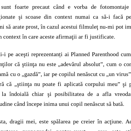
 sunt foarte precaut când e vorba de fotomontaje 
ţionate şi scoase din context numai ca să-i facă p
i să arate prost, în cazul acestui filmuleţ nu-mi pot i
n context în care aceste afirmaţii ar fi justificate.
ţi-i pe aceşti reprezentanți ai Planned Parenthood cu
nţilor că ştiinţa nu este „adevărul absolut”, cum o c
mă cu o „gazdă”, iar pe copilul nenăscut cu „un virus
ră că „ştiinţa nu poate fi aplicată corpului meu” şi 
la îndoială chiar şi posibilitatea de a afla vreod
tudine când începe inima unui copil nenăscut să bată.
ta, dragii mei, este spălarea pe creier în acţiune. A