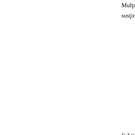
Mulţ
susţin