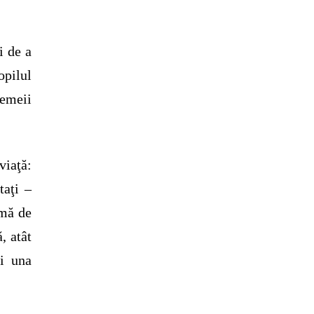
.
i de a
opilul
femeii
iaţă:
taţi –
rmă de
, atât
oi una