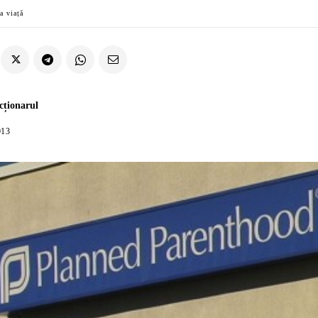
a viață
cționarul
013