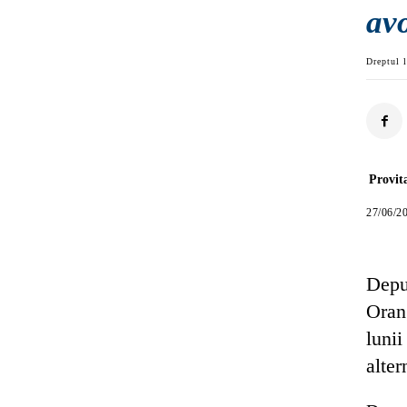
av
Dreptul l
Provit
27/06/2
Depu
Orang
luni
alter