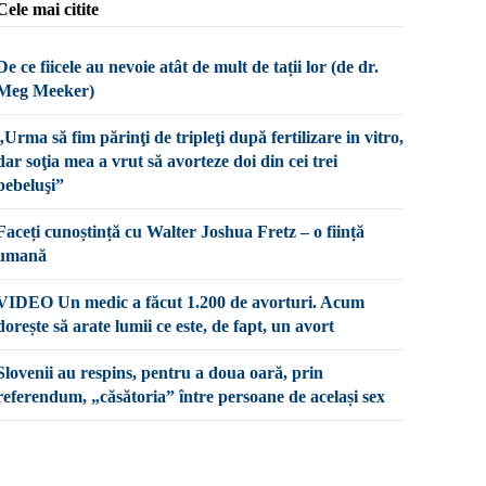
Cele mai citite
De ce fiicele au nevoie atât de mult de tații lor (de dr.
Meg Meeker)
„Urma să fim părinţi de tripleţi după fertilizare in vitro,
dar soţia mea a vrut să avorteze doi din cei trei
bebeluşi”
Faceți cunoștință cu Walter Joshua Fretz – o ființă
umană
VIDEO Un medic a făcut 1.200 de avorturi. Acum
dorește să arate lumii ce este, de fapt, un avort
Slovenii au respins, pentru a doua oară, prin
referendum, „căsătoria” între persoane de același sex