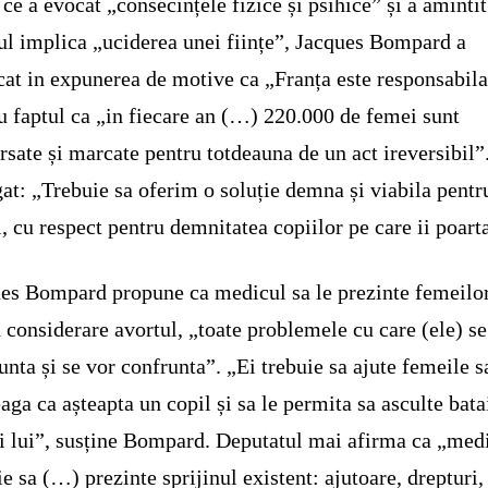
ce a evocat „consecințele fizice și psihice” și a amintit
ul implica „uciderea unei ființe”, Jacques Bompard a
cat in expunerea de motive ca „Franța este responsabil
u faptul ca „in fiecare an (…) 220.000 de femei sunt
rsate și marcate pentru totdeauna de un act ireversibil”.
at: „Trebuie sa oferim o soluție demna și viabila pentr
, cu respect pentru demnitatea copiilor pe care ii poart
es Bompard propune ca medicul sa le prezinte femeilor
n considerare avortul, „toate problemele cu care (ele) se
unta și se vor confrunta”. „Ei trebuie sa ajute femeile s
eaga ca așteapta un copil și sa le permita sa asculte bata
i lui”, susține Bompard. Deputatul mai afirma ca „med
ie sa (…) prezinte sprijinul existent: ajutoare, drepturi,