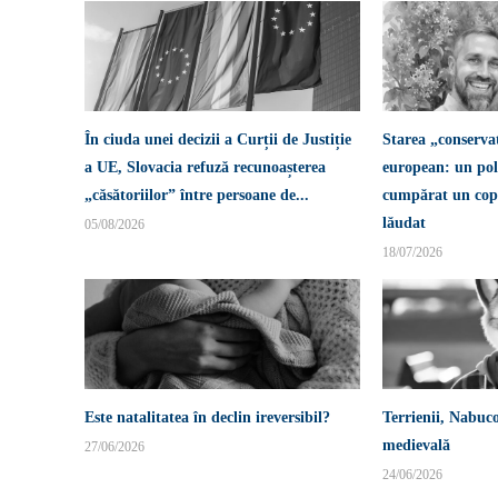
În ciuda unei decizii a Curții de Justiție
Starea „conserva
a UE, Slovacia refuză recunoașterea
european: un pol
„căsătoriilor” între persoane de...
cumpărat un copi
lăudat
05/08/2026
18/07/2026
Este natalitatea în declin ireversibil?
Terrienii, Nabuco
medievală
27/06/2026
24/06/2026