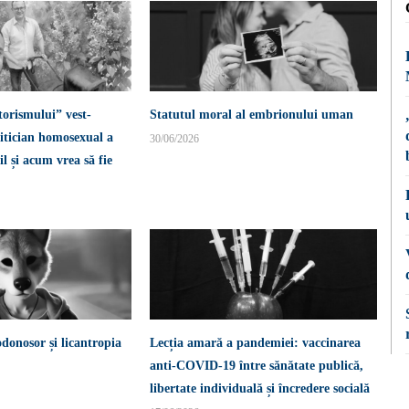
torismului” vest-
Statutul moral al embrionului uman
itician homosexual a
30/06/2026
l și acum vrea să fie
donosor și licantropia
Lecția amară a pandemiei: vaccinarea
anti-COVID-19 între sănătate publică,
libertate individuală și încredere socială