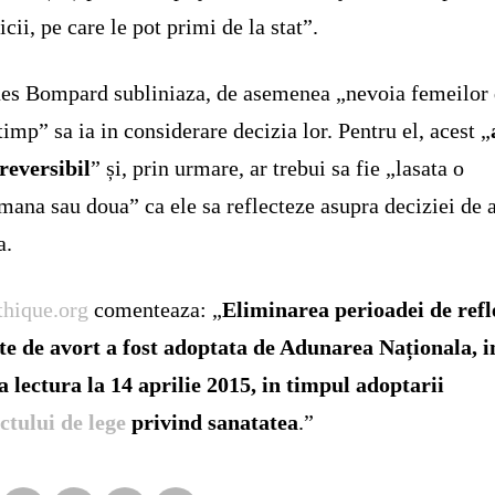
icii, pe care le pot primi de la stat”.
es Bompard subliniaza, de asemenea „nevoia femeilor 
timp” sa ia in considerare decizia lor. Pentru el, acest „
ireversibil
” și, prin urmare, ar trebui sa fie „lasata o
mana sau doua” ca ele sa reflecteze asupra deciziei de 
a.
hique.org
comenteaza: „
Eliminarea perioadei de refl
te de avort a fost adoptata de Adunarea Naționala, i
 lectura la 14 aprilie 2015, in timpul adoptarii
ctului de lege
privind sanatatea
.”