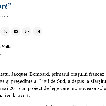
ort”
a viață
a Media
015
tatul Jacques Bompard, primarul orașului francez
e și președinte al Ligii de Sud, a depus la sfarșitu
i mai 2015 un proiect de lege care promoveaza solu
native la avort.