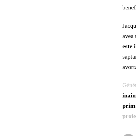
benef
Jacqu
avea 
este 
sapta
avort
Gènét
inain
prima
proie