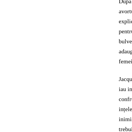
Dupa 
avort
expli
pentr
bulve
adaug
femei
Jacqu
iau i
confr
ințel
inimi
trebu