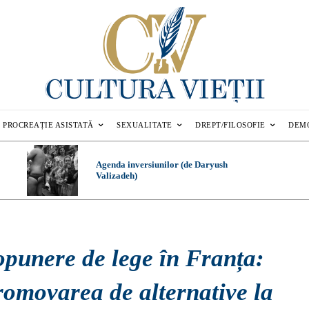
PROCREAȚIE ASISTATĂ
SEXUALITATE
DREPT/FILOSOFIE
DEM
Agenda inversiunilor (de Daryush
Valizadeh)
opunere de lege în Franța:
romovarea de alternative la