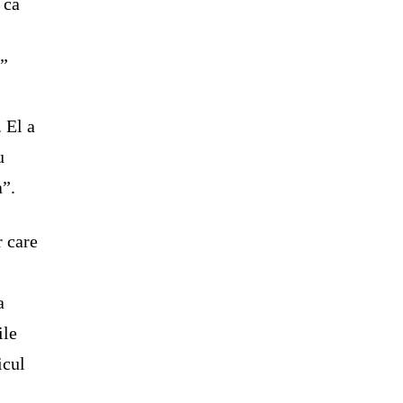
 ca
a”
 El a
u
a”.
 care
a
ile
icul