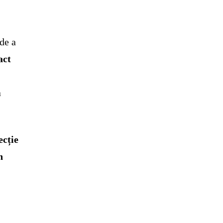
de a
act
a
ecție
n