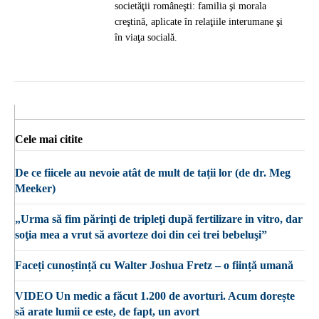
societăţii româneşti: familia şi morala
creştină, aplicate în relaţiile interumane şi
în viaţa socială.
Cele mai citite
De ce fiicele au nevoie atât de mult de tații lor (de dr. Meg
Meeker)
„Urma să fim părinţi de tripleţi după fertilizare in vitro, dar
soţia mea a vrut să avorteze doi din cei trei bebeluşi”
Faceți cunoștință cu Walter Joshua Fretz – o ființă umană
VIDEO Un medic a făcut 1.200 de avorturi. Acum dorește
să arate lumii ce este, de fapt, un avort