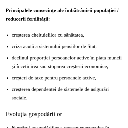
Principalele consecințe ale îmbătrânirii populației /
reducerii fertilității:
creșterea cheltuielilor cu sănătatea,
criza acută a sistemului pensiilor de Stat,
declinul proporției persoanelor active în piața muncii
și încetinirea sau stoparea creșterii economice,
creșteri de taxe pentru persoanele active,
creșterea dependenței de sistemele de asigurări
sociale.
Evoluția gospodăriilor
Numărul gospodăriilor a crescut spectaculos în