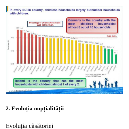
2. Evoluția nupțialității
Evoluția căsătoriei