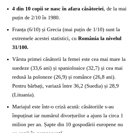
4 din 10 copii se nasc în afara căsătoriei
, de la mai
puțin de 2/10 în 1980.
Franța (6/10) și Grecia (mai puțin de 1/10) sunt la
extremele acestei statistici, cu
România la nivelul
31/100.
Vârsta primei căsătorii la femei este cea mai mare la
suedeze (33,6 ani) și spanioloaice (32,7) și cea mai
redusă la poloneze (26,9) și românce (26,8 ani).
Pentru bărbați, variază între 36,2 (Suedia) și 28,9
(Lituania).
Mariajul este într-o criză acută: căsătoriile s-au
împuținat iar numărul divorțurilor a ajuns la circa 1
milion per an. Șapte din 10 gospodării europene nu