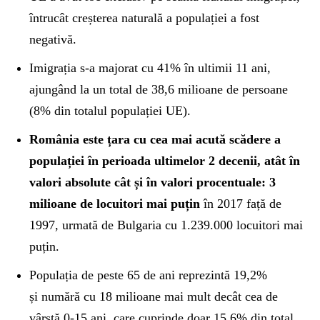
întrucât creșterea naturală a populației a fost
negativă.
Imigrația s-a majorat cu 41% în ultimii 11 ani,
ajungând la un total de 38,6 milioane de persoane
(8% din totalul populației UE).
România este țara cu cea mai acută scădere a
populației în perioada ultimelor 2 decenii, atât în
valori absolute cât și în valori procentuale: 3
milioane de locuitori mai puțin
în 2017 față de
1997, urmată de Bulgaria cu 1.239.000 locuitori mai
puțin.
Populația de peste 65 de ani reprezintă 19,2%
și numără cu 18 milioane mai mult decât cea de
vârstă 0-15 ani, care cuprinde doar 15,6% din total.