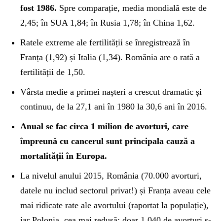
fost 1986.
Spre comparație, media mondială este de
2,45; în SUA 1,84; în Rusia 1,78; în China 1,62.
Ratele extreme ale fertilității se înregistrează în
Franța (1,92) și Italia (1,34). România are o rată a
fertilității de 1,50.
Vârsta medie a primei nașteri a crescut dramatic și
continuu, de la 27,1 ani în 1980 la 30,6 ani în 2016.
Anual se fac circa 1 milion de avorturi, care
împreună cu cancerul sunt principala cauză a
mortalității în Europa.
La nivelul anului 2015, România (70.000 avorturi,
datele nu includ sectorul privat!) și Franța aveau cele
mai ridicate rate ale avortului (raportat la populație),
iar Polonia, cea mai redusă: doar 1.040 de avorturi s-