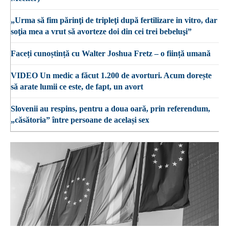
„Urma să fim părinţi de tripleţi după fertilizare in vitro, dar
soţia mea a vrut să avorteze doi din cei trei bebeluşi”
Faceți cunoștință cu Walter Joshua Fretz – o ființă umană
VIDEO Un medic a făcut 1.200 de avorturi. Acum dorește
să arate lumii ce este, de fapt, un avort
Slovenii au respins, pentru a doua oară, prin referendum,
„căsătoria” între persoane de același sex