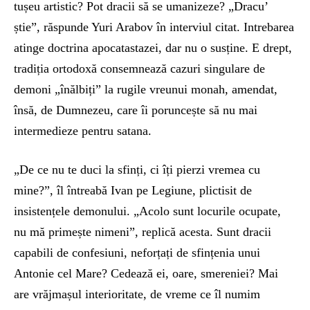
tușeu artistic? Pot dracii să se umanizeze? „Dracu’
știe”, răspunde Yuri Arabov în interviul citat. Intrebarea
atinge doctrina apocatastazei, dar nu o susține. E drept,
tradiția ortodoxă consemnează cazuri singulare de
demoni „înălbiți” la rugile vreunui monah, amendat,
însă, de Dumnezeu, care îi poruncește să nu mai
intermedieze pentru satana.
„De ce nu te duci la sfinți, ci îți pierzi vremea cu
mine?”, îl întreabă Ivan pe Legiune, plictisit de
insistențele demonului. „Acolo sunt locurile ocupate,
nu mă primește nimeni”, replică acesta. Sunt dracii
capabili de confesiuni, neforțați de sfințenia unui
Antonie cel Mare? Cedează ei, oare, smereniei? Mai
are vrăjmașul interioritate, de vreme ce îl numim