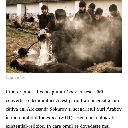
Scenă din film
Cum ar putea fi conceput un
Faust
rusesc, fără
convertirea demonului? Acest pariu l-au încercat acum
câțiva ani Aleksandr Sokurov și scenaristul Yuri Arabov
în memorabilul lor
Faust
(2011)
,
eseu cinematografic
existențial-religios, în care omul se dovedește mai