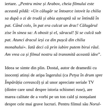
iertare. „
Pentru mine și Arabov, cheia filmului este
această pildă: «Un călugăr se întoarce istovit la chilia
sa după o zi de trudă și abia așteaptă să se întindă în
pat. Când colo, în pat era culcat un drac! Călugărul
zise în sinea sa: A obosit și el, săracul! Și se culcă sub
pat. Atunci dracul ieși ca din pușcă din chilia
monahului». Iată deci că prin iubire putem birui răul.
Am vrea ca și filmul nostru să transmită această idee
”.
Ideea se simte din plin. Dostal, autor de dramedii cu
inocenți atinși de aripa îngerului (ca
Petya în drum spre
Împărăția cerească
) și al unor apreciate seriale TV
(dintre care unul despre istoria schismei ruse), are
marea calitate de a vorbi pe un ton cald și nonșalant
despre cele mai grave lucruri. Pentru filmul său
Norul-