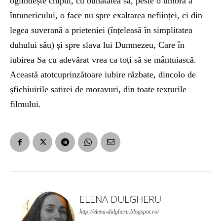
oglindește chipul, cu bunătatea sa, peste o umbră a
întunericului, o face nu spre exaltarea neființei, ci din
legea suverană a prieteniei (înțeleasă în simplitatea
duhului său) și spre slava lui Dumnezeu, Care în
iubirea Sa cu adevărat vrea ca toți să se mântuiască.
Această atotcuprinzătoare iubire răzbate, dincolo de
șfichiuirile satirei de moravuri, din toate texturile
filmului.
ELENA DULGHERU
http://elena-dulgheru.blogspot.ro/