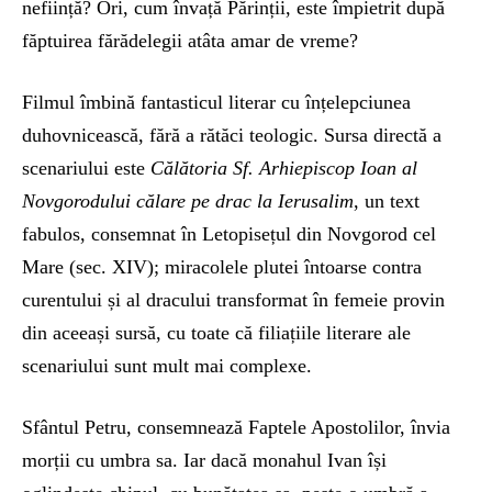
neființă? Ori, cum învață Părinții, este împietrit după
făptuirea fărădelegii atâta amar de vreme?
Filmul îmbină fantasticul literar cu înțelepciunea
duhovnicească, fără a rătăci teologic. Sursa directă a
scenariului este
Călătoria Sf. Arhiepiscop Ioan al
Novgorodului călare pe drac la Ierusalim
, un text
fabulos, consemnat în Letopisețul din Novgorod cel
Mare (sec. XIV); miracolele plutei întoarse contra
curentului și al dracului transformat în femeie provin
din aceeași sursă, cu toate că filiațiile literare ale
scenariului sunt mult mai complexe.
Sfântul Petru, consemnează Faptele Apostolilor, învia
morții cu umbra sa. Iar dacă monahul Ivan își