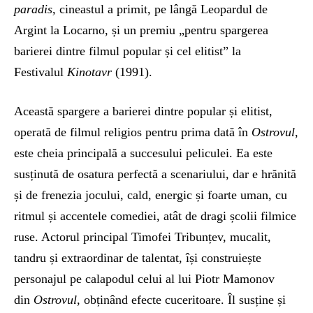
paradis,
cineastul a primit, pe lângă Leopardul de
Argint la Locarno, și un premiu „pentru spargerea
barierei dintre filmul popular și cel elitist” la
Festivalul
Kinotavr
(1991).
Această spargere a barierei dintre popular și elitist,
operată de filmul religios pentru prima dată în
Ostrovul
,
este cheia principală a succesului peliculei. Ea este
susținută de osatura perfectă a scenariului, dar e hrănită
și de frenezia jocului, cald, energic și foarte uman, cu
ritmul și accentele comediei, atât de dragi școlii filmice
ruse. Actorul principal Timofei Tribunțev, mucalit,
tandru și extraordinar de talentat, își construiește
personajul pe calapodul celui al lui Piotr Mamonov
din
Ostrovul
, obținând efecte cuceritoare. Îl susține și