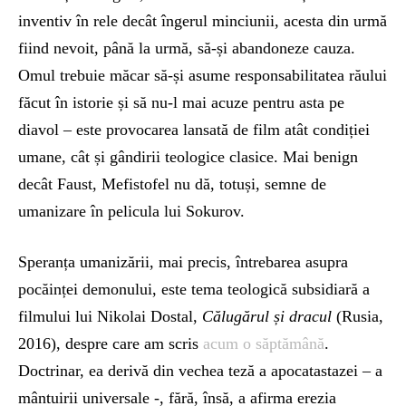
inventiv în rele decât îngerul minciunii, acesta din urmă
fiind nevoit, până la urmă, să-și abandoneze cauza.
Omul trebuie măcar să-și asume responsabilitatea răului
făcut în istorie și să nu-l mai acuze pentru asta pe
diavol – este provocarea lansată de film atât condiției
umane, cât și gândirii teologice clasice. Mai benign
decât Faust, Mefistofel nu dă, totuși, semne de
umanizare în pelicula lui Sokurov.
Speranța umanizării, mai precis, întrebarea asupra
pocăinței demonului, este tema teologică subsidiară a
filmului lui Nikolai Dostal,
Călugărul și dracul
(Rusia,
2016), despre care am scris
acum o săptămână
.
Doctrinar, ea derivă din vechea teză a apocatastazei – a
mântuirii universale -, fără, însă, a afirma erezia