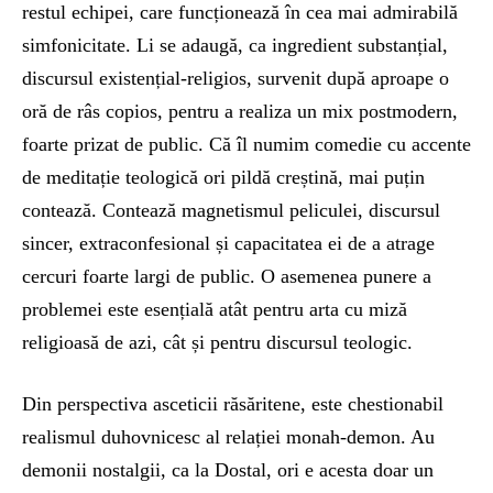
restul echipei, care funcționează în cea mai admirabilă
simfonicitate. Li se adaugă, ca ingredient substanțial,
discursul existențial-religios, survenit după aproape o
oră de râs copios, pentru a realiza un mix postmodern,
foarte prizat de public. Că îl numim comedie cu accente
de meditație teologică ori pildă creștină, mai puțin
contează. Contează magnetismul peliculei, discursul
sincer, extraconfesional și capacitatea ei de a atrage
cercuri foarte largi de public. O asemenea punere a
problemei este esențială atât pentru arta cu miză
religioasă de azi, cât și pentru discursul teologic.
Din perspectiva asceticii răsăritene, este chestionabil
realismul duhovnicesc al relației monah-demon. Au
demonii nostalgii, ca la Dostal, ori e acesta doar un