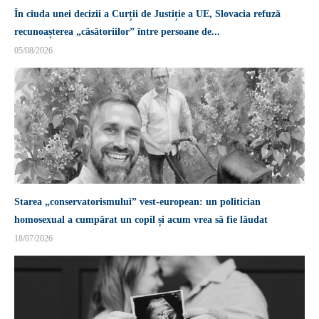
În ciuda unei decizii a Curții de Justiție a UE, Slovacia refuză
recunoașterea „căsătoriilor” între persoane de...
05/08/2026
Starea „conservatorismului” vest-european: un politician
homosexual a cumpărat un copil și acum vrea să fie lăudat
18/07/2026