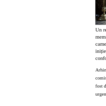
Un re
membr
came
iniți
conf
Arhim
comis
fost 
urgen