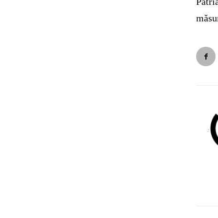
Patri
măsur