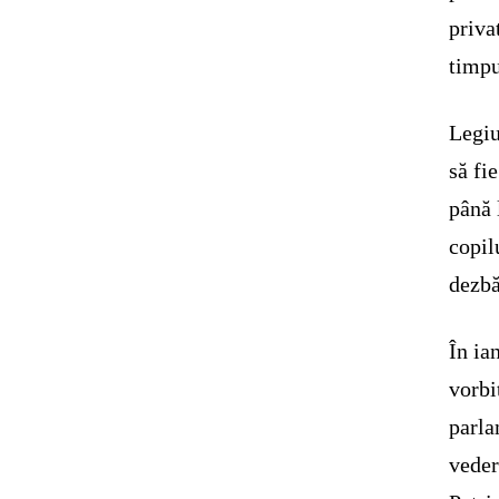
priva
timpu
Legiu
să fi
până 
copil
dezbă
În ia
vorbi
parla
veder