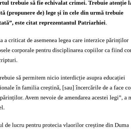
tul trebuie să fie echivalat crimei. Trebuie atenție l
tă (propunere de) lege și în cele din urmă trebuie
ată”, este citat reprezentantul Patriarhiei
.
a a criticat de asemenea legea care interzice părinților
sele corporale pentru disciplinarea copiilor ca fiind co
cripturi.
rebuie să permitem nicio interdicție asupra educației
ționale în familia creștină, [sau] încercările de a face co
 părinților. Avem nevoie de amendarea acestei legi”, a 
el.
l de lucru pentru protecia vlaorilor creștine din Duma