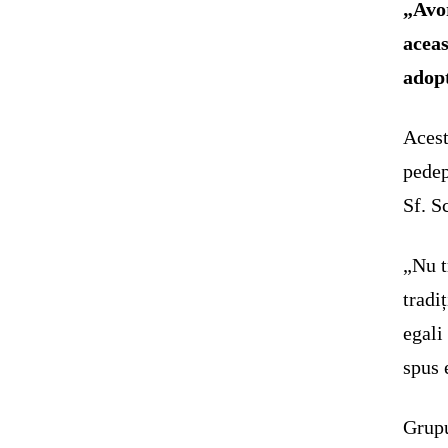
„Avor
aceas
adopt
Acest
pedep
Sf. S
„Nu t
tradi
egali
spus 
Grupu