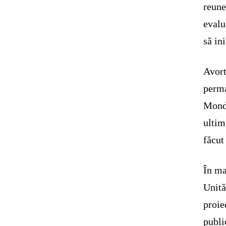
reune
evalu
să in
Avort
perma
Mondi
ultim
făcut
În ma
Unită
proie
publi