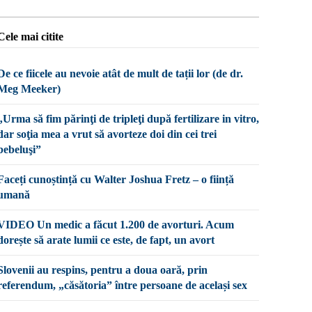
Cele mai citite
De ce fiicele au nevoie atât de mult de tații lor (de dr.
Meg Meeker)
„Urma să fim părinţi de tripleţi după fertilizare in vitro,
dar soţia mea a vrut să avorteze doi din cei trei
bebeluşi”
Faceți cunoștință cu Walter Joshua Fretz – o ființă
umană
VIDEO Un medic a făcut 1.200 de avorturi. Acum
dorește să arate lumii ce este, de fapt, un avort
Slovenii au respins, pentru a doua oară, prin
referendum, „căsătoria” între persoane de același sex