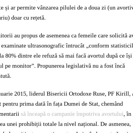
te și ar permite vânzarea pilulei de a doua zi (un avorti
riu) doar cu rețetă.
itorii au propus de asemenea ca femeile care solicită a
e examinate ultrasonografic întrucât „conform statisticil
la 80% dintre ele refuză să mai facă avortul după ce își
ul pe monitor”. Propunerea legislativă nu a fost încă
tută.
nuarie 2015, liderul Bisericii Ortodoxe Ruse, PF Kirill, 
t pentru prima dată în fața Dumei de Stat, chemând
mentarii
să înceapă o campanie împotriva avortului
, în
ea unei prohibiții totale la nivel național. De asmenea,