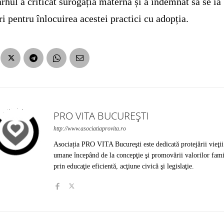
arhul a criticat surogația maternă și a îndemnat să se ia
i pentru înlocuirea acestei practici cu adopția.
PRO VITA BUCUREȘTI
http://www.asociatiaprovita.ro
Asociația PRO VITA Bucureşti este dedicată protejării vieţii
umane începând de la concepţie şi promovării valorilor fami
prin educaţie eficientă, acţiune civică şi legislaţie.