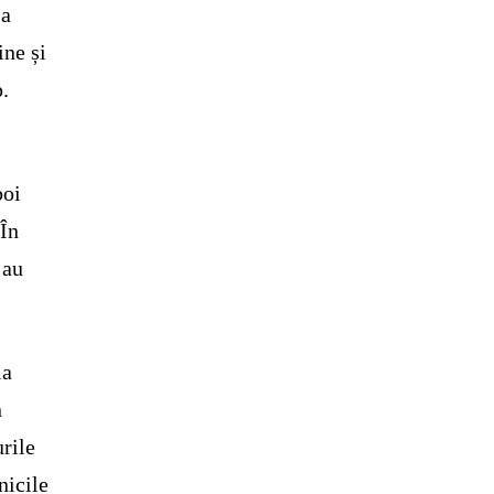
 a
ine și
p.
boi
 În
 au
ia
n
rile
nicile