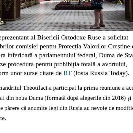
prezentant al Bisericii Ortodoxe Ruse a solicitat
ilor comisiei pentru Protecția Valorilor Creștine 
ra inferioară a parlamentului federal, Duma de Sta
eze procedura pentru prohibiția totală a avortului,
orm unor surse citate de
RT
(fosta Russia Today).
andritul Theotilact a participat la prima reuniune a ac
ii din noua Duma (formată după alegerile din 2016) și
de părere că anumite legi din Rusia au nevoie de modifi
te.