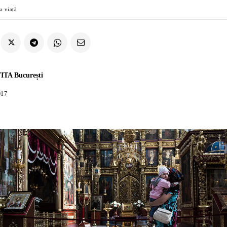
a viață
ITA București
017