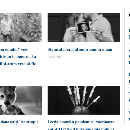
torismului” vest-
Statutul moral al embrionului uman
itician homosexual a
30/06/2026
l și acum vrea să fie
donosor și licantropia
Lecția amară a pandemiei: vaccinarea
anti-COVID-19 între sănătate publică,