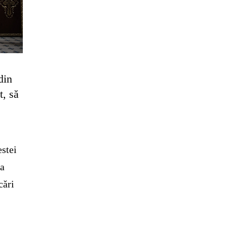
din
t, să
estei
 a
cări