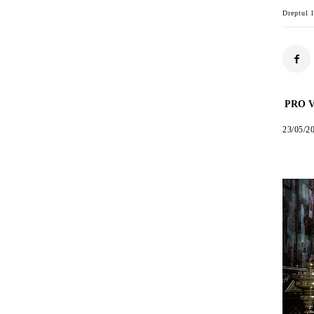
Dreptul l
PRO V
23/05/2