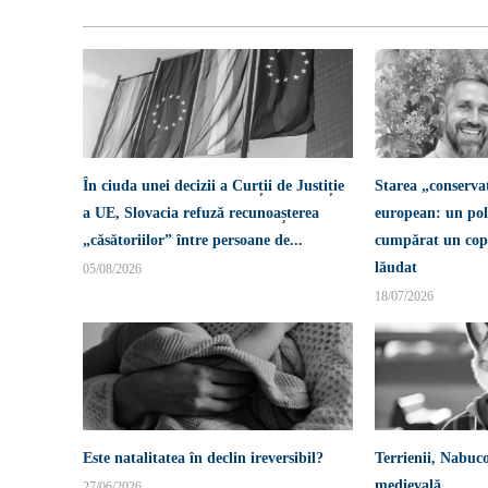
În ciuda unei decizii a Curții de Justiție
Starea „conserva
a UE, Slovacia refuză recunoașterea
european: un pol
„căsătoriilor” între persoane de...
cumpărat un copi
lăudat
05/08/2026
18/07/2026
Este natalitatea în declin ireversibil?
Terrienii, Nabuco
medievală
27/06/2026