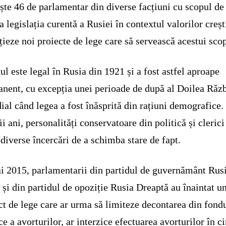
ște 46 de parlamentar din diverse facțiuni cu scopul de
a legislația curentă a Rusiei în contextul valorilor creșt
ițieze noi proiecte de lege care să servească acestui sco
ul este legal în Rusia din 1921 și a fost astfel aproape
nent, cu excepția unei perioade de după al Doilea Răz
al când legea a fost înăsprită din rațiuni demografice.
ii ani, personalități conservatoare din politică și clerici
 diverse încercări de a schimba stare de fapt.
i 2015, parlamentarii din partidul de guvernământ Rus
 și din partidul de opoziție Rusia Dreaptă au înaintat u
ct de lege care ar urma să limiteze decontarea din fondu
ce a avorturilor, ar interzice efectuarea avorturilor în ci