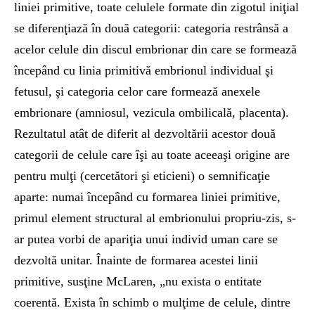
liniei primitive, toate celulele formate din zigotul iniţial
se diferenţiază în două categorii: categoria restrânsă a
acelor celule din discul embrionar din care se formează
începând cu linia primitivă embrionul individual şi
fetusul, şi categoria celor care formează anexele
embrionare (amniosul, vezicula ombilicală, placenta).
Rezultatul atât de diferit al dezvoltării acestor două
categorii de celule care îşi au toate aceeaşi origine are
pentru mulţi (cercetători şi eticieni) o semnificaţie
aparte: numai începând cu formarea liniei primitive,
primul element structural al embrionului propriu-zis, s-
ar putea vorbi de apariţia unui individ uman care se
dezvoltă unitar. Înainte de formarea acestei linii
primitive, susţine McLaren, „nu exista o entitate
coerentă. Exista în schimb o mulţime de celule, dintre