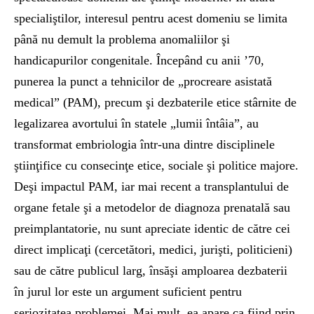
specialiştilor, interesul pentru acest domeniu se limita
până nu demult la problema anomaliilor şi
handicapurilor congenitale. Începând cu anii ’70,
punerea la punct a tehnicilor de „procreare asistată
medical” (PAM), precum şi dezbaterile etice stârnite de
legalizarea avortului în statele „lumii întâia”, au
transformat embriologia într-una dintre disciplinele
ştiinţifice cu consecinţe etice, sociale şi politice majore.
Deşi impactul PAM, iar mai recent a transplantului de
organe fetale şi a metodelor de diagnoza prenatală sau
preimplantatorie, nu sunt apreciate identic de către cei
direct implicaţi (cercetători, medici, jurişti, politicieni)
sau de către publicul larg, însăşi amploarea dezbaterii
în jurul lor este un argument suficient pentru
seriozitatea problemei. Mai mult, ea apare ca fiind prin