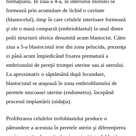
formaţiunii. În ziua a 4-a, în interiorul morulei se
formează prin acumulare de lichid o cavitate
(blastocelul), timp în care celulele interioare formează
şi ele o masă compactă (embrioblastul) la unul dintre
polii structurii sferice denumită acum blastocist. Către
ziua a 5-a blastocistul iese din zona pelucida, prezenţa
ei până acum împiedicând fixarea prematură a
embrionului de pereţii trompei uterine sau ai uterului.
La aproximativ o săptămână după fecundare,
blastocistul se ataşează în zona embrioblastului de
peretele mucoasei uterine (endometru), începând
procesul implantării (nidaţia).
Proliferarea celulelor trofoblastului produce o
pătrundere a acestuia în peretele uterin şi diferenţierea