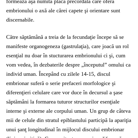
formează aşa numita placă precordală care oferă
embrionului o axă ale cărei capete şi orientare sunt
discernabile.
Către săptămână a treia de la fecundaţie începe să se
manifeste organogeneza (gastrulaţia), care joacă un rol
esenţial nu doar în stucturarea embrionului ci şi, cum
vom vedea, în dezbaterile despre „începutul” omului ca
individ uman. Începând cu zilele 14-15, discul
embrionar suferă o serie prefaceri morfologice şi
diferenţieri celulare care vor duce în decursul a şase
săptămâni la formarea tuturor structurilor esenţiale
interne şi externe ale corpului uman. Un grup de câteva
mii de celule din stratul epiblastului participă la apariţia
unui şanţ longitudinal în mijlocul discului embrionar