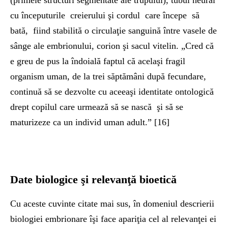
(primele structuri segmentate ale trupului), tubul neural
cu începuturile creierului şi cordul care începe să
bată, fiind stabilită o circulaţie sanguină între vasele de
sânge ale embrionului, corion şi sacul vitelin. „Cred că
e greu de pus la îndoială faptul că acelaşi fragil
organism uman, de la trei săptămâni după fecundare,
continuă să se dezvolte cu aceeaşi identitate ontologică
drept copilul care urmează să se nască şi să se
maturizeze ca un individ uman adult.” [16]
D
a
te biologice şi relevanţă bioetică
Cu aceste cuvinte citate mai sus, în domeniul descrierii
biologiei embrionare îşi face apariţia cel al relevanţei ei