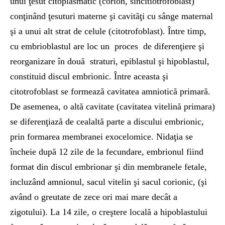
unui ţesut citoplasmatic (corion, sincitiotrofoblast)
conţinând ţesuturi materne şi cavităţi cu sânge maternal
şi a unui alt strat de celule (citotrofoblast). Între timp,
cu embrioblastul are loc un proces de diferenţiere şi
reorganizare în două straturi, epiblastul şi hipoblastul,
constituid discul embrionic. Între aceasta şi
citotrofoblast se formează cavitatea amniotică primară.
De asemenea, o altă cavitate (cavitatea vitelină primara)
se diferenţiază de cealaltă parte a discului embrionic,
prin formarea membranei exocelomice. Nidaţia se
încheie după 12 zile de la fecundare, embrionul fiind
format din discul embrionar şi din membranele fetale,
incluzând amnionul, sacul vitelin şi sacul corionic, (şi
având o greutate de zece ori mai mare decât a
zigotului). La 14 zile, o creştere locală a hipoblastului