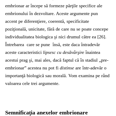
embrionar ar începe să formeze părţile specifice ale
embrionului în dezvoltare. Aceste argumente pun
accent pe diferenţiere, coerentă, specificitate
poziţională, unicitate, fără de care nu se poate concepe
individualitatea biologica şi nici drumul către ea [26].
Întrebarea care se pune însă, este daca întradevăr
aceste caracteristici
l
ip
se
sc cu desăvârşire
înaintea
acestui prag şi, mai ales, dacă faptul că în stadiul „pre-
embrionar” acestea nu pot fi
distinse
are într-adevăr o
importanţă biologică sau morală. Vom examina pe rând
valoarea cele trei argumente.
Semnificaţia anexelor embrionare