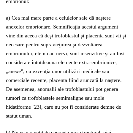
embrionul:
a) Cea mai mare parte a celulelor sale dă naştere
anexelor embrionare. Semnificaţia acestui argument
vine din aceea că deşi trofoblastul şi placenta sunt vii şi
necesare pentru supravieţuirea şi dezvoltarea
embrionului, ele nu au nervi, sunt insenzitive şi au fost
considerate întotdeauna elemente extra-embrionice,
„anexe”, cu excepţia unor utilizări medicale sau
comerciale recente, placenta fiind aruncată la naştere.
De asemenea, anomalii ale trofoblastului pot genera
tumori ca trofoblastele semimaligne sau mole
hidatiforme [23], care nu pot fi considerate demne de
statut uman.
b) Nu este o entitate coerenta nici structural, nici