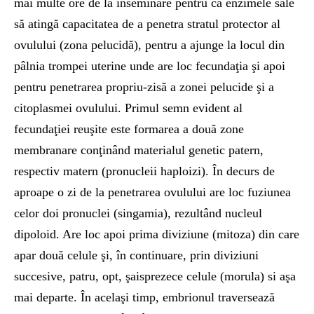
mai multe ore de la inseminare pentru că enzimele sale
să atingă capacitatea de a penetra stratul protector al
ovulului (zona pelucidă), pentru a ajunge la locul din
pâlnia trompei uterine unde are loc fecundaţia şi apoi
pentru penetrarea propriu-zisă a zonei pelucide şi a
citoplasmei ovulului. Primul semn evident al
fecundaţiei reuşite este formarea a două zone
membranare conţinând materialul genetic patern,
respectiv matern (pronucleii haploizi). În decurs de
aproape o zi de la penetrarea ovulului are loc fuziunea
celor doi pronuclei (singamia), rezultând nucleul
dipoloid. Are loc apoi prima diviziune (mitoza) din care
apar două celule şi, în continuare, prin diviziuni
succesive, patru, opt, şaisprezece celule (morula) si aşa
mai departe. În acelaşi timp, embrionul traversează