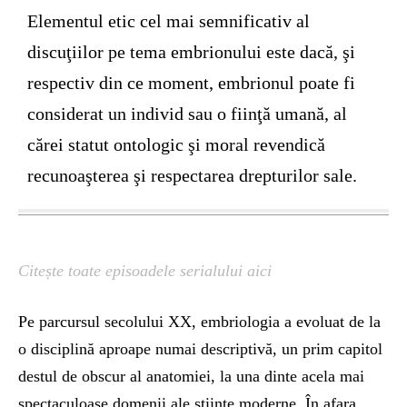
Elementul etic cel mai semnificativ al
discuţiilor pe tema embrionului este dacă, şi
respectiv din ce moment, embrionul poate fi
considerat un individ sau o fiinţă umană, al
cărei statut ontologic şi moral revendică
recunoaşterea şi respectarea drepturilor sale.
Citește toate episoadele serialului aici
Pe parcursul secolului XX, embriologia a evoluat de la
o disciplină aproape numai descriptivă, un prim capitol
destul de obscur al anatomiei, la una dinte acela mai
spectaculoase domenii ale ştiinţe moderne. În afara