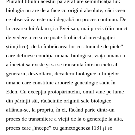
Pluralul titlului acestui paragraf are semnificaţia lui:
biologia nu are de a face cu origini absolute, căci ceea
ce observă ea este mai degrabă un proces continuu. De
la crearea lui Adam şi a Evei sau, mai precis (din punct
de vedere a ceea ce poate fi obiect al investigaţiei
ştiinţifice), de la îmbrăcarea lor cu „tunicile de piele”
care definesc condiţia umană biologică, viaţa umană n-
a încetat sa existe şi să se transmită într-un ciclu al
generării, dezvoltării, decăderii biologice a fiinţelor
umane care constituie arborele genealogic sădit în
Eden. Cu excepţia protopărintelui, omul vine pe lume
din părinţii săi, rădăcinile originii sale biologice
aflându-se, la propriu, în ei, făcând parte dintr-un
proces de transmitere a vieţii de la o generaţie la alta,
proces care „începe” cu gametogeneza [13] şi se