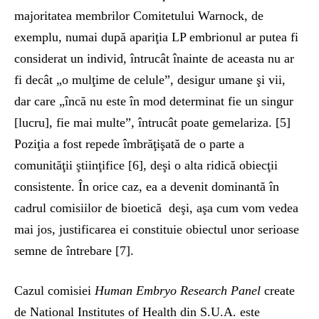
majoritatea membrilor Comitetului Warnock, de
exemplu, numai după apariţia LP embrionul ar putea fi
considerat un individ, întrucât înainte de aceasta nu ar
fi decât „o mulţime de celule”, desigur umane şi vii,
dar care „încă nu este în mod determinat fie un singur
[lucru], fie mai multe”, întrucât poate gemelariza. [5]
Poziţia a fost repede îmbrăţişată de o parte a
comunităţii ştiinţifice [6], deşi o alta ridică obiecţii
consistente. În orice caz, ea a devenit dominantă în
cadrul comisiilor de bioetică deşi, aşa cum vom vedea
mai jos, justificarea ei constituie obiectul unor serioase
semne de întrebare [7].
Cazul comisiei
Human Embryo Research Panel
create
de National Institutes of Health din S.U.A. este