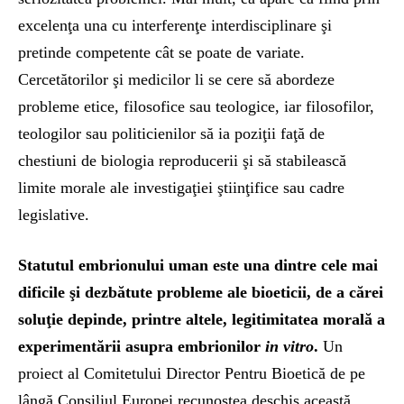
excelenţa una cu interferenţe interdisciplinare şi
pretinde competente cât se poate de variate.
Cercetătorilor şi medicilor li se cere să abordeze
probleme etice, filosofice sau teologice, iar filosofilor,
teologilor sau politicienilor să ia poziţii faţă de
chestiuni de biologia reproducerii şi să stabilească
limite morale ale investigaţiei ştiinţifice sau cadre
legislative.
Statutul embrionului uman este una dintre cele mai
dificile şi dezbătute probleme ale bioeticii, de a cărei
soluţie depinde, printre altele, legitimitatea morală a
experimentării asupra embrionilor
in vitro
.
Un
proiect al Comitetului Director Pentru Bioetică de pe
lângă Consiliul Europei recunoştea deschis această