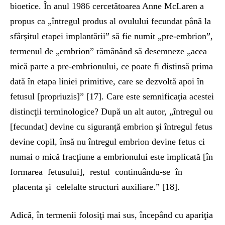
bioetice. În anul 1986 cercetătoarea Anne McLaren a
propus ca „întregul produs al ovulului fecundat până la
sfârşitul etapei implantării” să fie numit „pre-embrion”,
termenul de „embrion” rămânând să desemneze „acea
mică parte a pre-embrionului, ce poate fi distinsă prima
dată în etapa liniei primitive, care se dezvoltă apoi în
fetusul [propriuzis]” [17]. Care este semnificaţia acestei
distincţii terminologice? După un alt autor, „întregul ou
[fecundat] devine cu siguranţă embrion şi întregul fetus
devine copil, însă nu întregul embrion devine fetus ci
numai o mică fracţiune a embrionului este implicată [în
formarea fetusului], restul continuându-se în
placenta şi celelalte structuri auxiliare.” [18].
Adică, în termenii folosiţi mai sus, începând cu apariţia