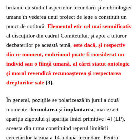
britanic cu studiul aspectelor fecundării şi embriologiei
umane în vederea unui proiect de lege a constituit un
punct de cotitură.
Elementul etic cel mai semnificativ
al discuţiilor din cadrul Comitetului, şi apoi a tuturor
dezbaterilor pe această temă,
este dacă, şi respectiv
din ce moment, embrionul poate fi considerat un
individ sau o fiinţă umană, al cărei statut ontologic
şi moral revendică recunoaşterea şi respectarea
drepturilor sale
[3].
În general, poziţiile se polarizează în jurul a două
momente:
fecundarea
şi
implantarea
, mai exact
apariţia zigotului şi apariţia liniei primitive [4] (LP),
aceasta din urma constituind reperul limitării
cercetărilor la ziua a 14-a după fecundare. Pentru