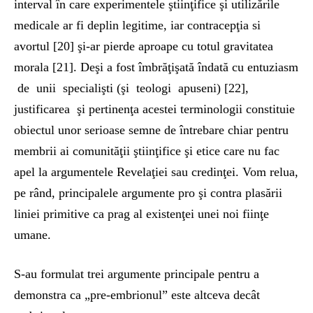
interval în care experimentele ştiinţifice şi utilizările
medicale ar fi deplin legitime, iar contracepţia si
avortul [20] şi-ar pierde aproape cu totul gravitatea
morala [21]. Deşi a fost îmbrăţişată îndată cu entuziasm
de unii specialişti (şi teologi apuseni) [22],
justificarea şi pertinenţa acestei terminologii constituie
obiectul unor serioase semne de întrebare chiar pentru
membrii ai comunităţii ştiinţifice şi etice care nu fac
apel la argumentele Revelaţiei sau credinţei. Vom relua,
pe rând, principalele argumente pro şi contra plasării
liniei primitive ca prag al existenţei unei noi fiinţe
umane.
S-au formulat trei argumente principale pentru a
demonstra ca „pre-embrionul” este altceva decât