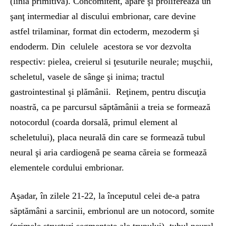
(linia primitivă). Concomitent, apare şi proliferează un
şanţ intermediar al discului embrionar, care devine
astfel trilaminar, format din ectoderm, mezoderm şi
endoderm. Din celulele acestora se vor dezvolta
respectiv: pielea, creierul si ţesuturile neurale; muşchii,
scheletul, vasele de sânge şi inima; tractul
gastrointestinal şi plămânii. Reţinem, pentru discuţia
noastră, ca pe parcursul săptămânii a treia se formează
notocordul (coarda dorsală, primul element al
scheletului), placa neurală din care se formează tubul
neural şi aria cardiogenă pe seama căreia se formează
elementele cordului embrionar.
Aşadar, în zilele 21-22, la începutul celei de-a patra
săptămâni a sarcinii, embrionul are un notocord, somite