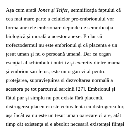
Aşa cum arată
Jones şi Telfer
, semnificaţia faptului că
cea mai mare parte a celulelor pre-embrionului vor
forma anexele embrionare depinde de semnificaţia
biologică şi morală a acestor anexe. E clar că
trofectodermul nu este embrionul şi că placenta e un
ţesut uman şi nu o persoană umană. Dar ca organ
esenţial al schimbului nutritiv şi excretiv dintre mama
şi embrion sau fetus, este un organ vital pentru
protejarea, supravieţuirea si dezvoltarea normală a
acestora pe tot parcursul sarcinii [27]. Embrionul şi
fătul pur şi simplu nu pot exista fără placentă,
distrugerea placentei este echivalentă cu distrugerea lor,
aşa încât ea nu este un tesut uman oarecare ci are, atât
timp cât existenţa ei e absolut necesară existenţei fiinţei