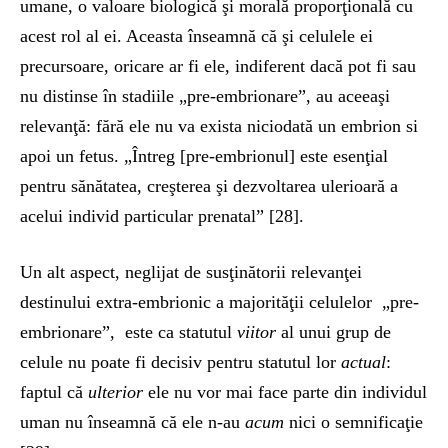
umane, o valoare biologică şi morală proporţională cu
acest rol al ei. Aceasta înseamnă că şi celulele ei
precursoare, oricare ar fi ele, indiferent dacă pot fi sau
nu distinse în stadiile „pre-embrionare”, au aceeaşi
relevanţă: fără ele nu va exista niciodată un embrion si
apoi un fetus. „Întreg [pre-embrionul] este esenţial
pentru sănătatea, creşterea şi dezvoltarea ulerioară a
acelui individ particular prenatal” [28].
Un alt aspect, neglijat de susţinătorii relevanţei
destinului extra-embrionic a majorităţii celulelor „pre-
embrionare”, este ca statutul
viitor
al unui grup de
celule nu poate fi decisiv pentru statutul lor
actual
:
faptul că
ul
terior
ele nu vor mai face parte din individul
uman nu înseamnă că ele n-au
acum
nici o semnificaţie