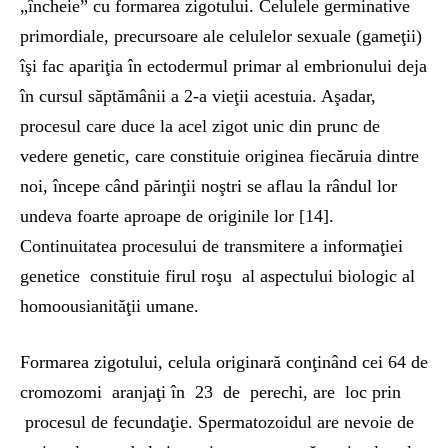
„încheie” cu formarea zigotului. Celulele germinative
primordiale, precursoare ale celulelor sexuale (gameţii)
îşi fac apariţia în ectodermul primar al embrionului deja
în cursul săptămânii a 2-a vieţii acestuia. Aşadar,
procesul care duce la acel zigot unic din prunc de
vedere genetic, care constituie originea fiecăruia dintre
noi, începe când părinţii noştri se aflau la rândul lor
undeva foarte aproape de originile lor [14].
Continuitatea procesului de transmitere a informaţiei
genetice constituie firul roşu al aspectului biologic al
homoousianităţii umane.
Formarea zigotului, celula originară conţinând cei 64 de
cromozomi aranjaţi în 23 de perechi, are loc prin
procesul de fecundaţie. Spermatozoidul are nevoie de