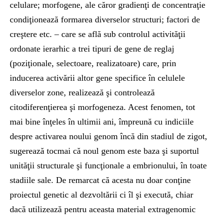
celulare; morfogene, ale căror gradienţi de concentraţie
condiţionează formarea diverselor structuri; factori de
creştere etc. – care se află sub controlul activităţii
ordonate ierarhic a trei tipuri de gene de reglaj
(poziţionale, selectoare, realizatoare) care, prin
inducerea activării altor gene specifice în celulele
diverselor zone, realizează şi controlează
citodiferenţierea şi morfogeneza. Acest fenomen, tot
mai bine înţeles în ultimii ani, împreună cu indiciile
despre activarea noului genom încă din stadiul de zigot,
sugerează tocmai că noul genom este baza şi suportul
unităţii structurale şi funcţionale a embrionului, în toate
stadiile sale. De remarcat că acesta nu doar conţine
proiectul genetic al dezvoltării ci îl şi execută, chiar
dacă utilizează pentru aceasta material extragenomic