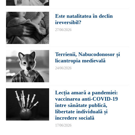
Este natalitatea în declin
ireversibil?
27/06/2026
Terrienii, Nabucodonosor și
licantropia medievală
24/06/2026
Lecția amară a pandemiei:
vaccinarea anti-COVID-19
între sănătate publică,
libertate individuală și
încredere socială
17/06/2026