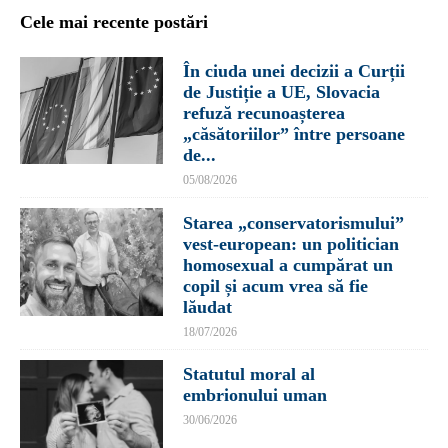
Cele mai recente postări
În ciuda unei decizii a Curții
de Justiție a UE, Slovacia
refuză recunoașterea
„căsătoriilor” între persoane
de...
05/08/2026
Starea „conservatorismului”
vest-european: un politician
homosexual a cumpărat un
copil și acum vrea să fie
lăudat
18/07/2026
Statutul moral al
embrionului uman
30/06/2026