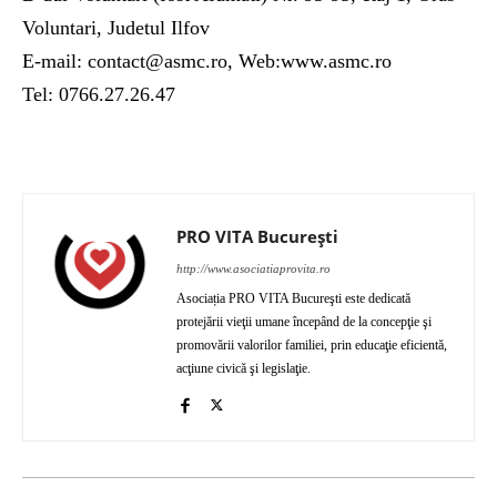
Voluntari, Judetul Ilfov
E-mail: contact@asmc.ro, Web:www.asmc.ro
Tel: 0766.27.26.47
PRO VITA București
http://www.asociatiaprovita.ro
Asociația PRO VITA Bucureşti este dedicată
protejării vieţii umane începând de la concepţie şi
promovării valorilor familiei, prin educaţie eficientă,
acţiune civică şi legislaţie.