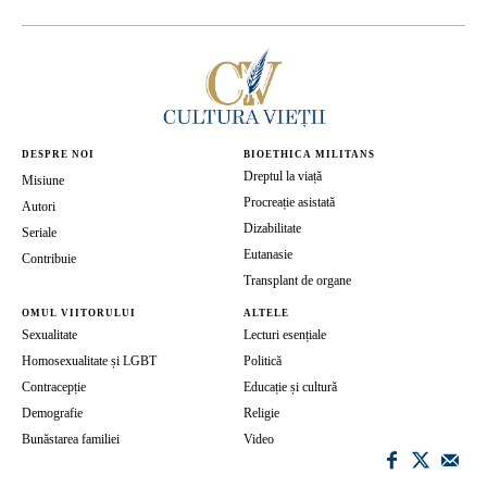
DESPRE NOI
BIOETHICA MILITANS
Dreptul la viață
Misiune
Procreație asistată
Autori
Dizabilitate
Seriale
Eutanasie
Contribuie
Transplant de organe
OMUL VIITORULUI
ALTELE
Sexualitate
Lecturi esențiale
Homosexualitate și LGBT
Politică
Contracepție
Educație și cultură
Demografie
Religie
Bunăstarea familiei
Video