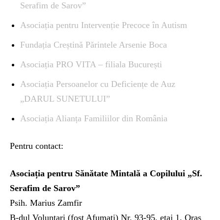
Serafim de Sarov”
Asociația pentru Intervenție Precoce în Autism
Fundația Creștină Părintele Arsenie Boca
Asociația PRO VITA – filiala București
Asociația Persoanelor cu Deficiențe de Auz
„DARUL SUNETULUI”
Asociația Alianța Familiilor din România
Pentru contact:
Asociația pentru Sănătate Mintală a Copilului „Sf.
Serafim de Sarov”
Psih. Marius Zamfir
B-dul Voluntari (fost Afumati) Nr. 93-95, etaj 1, Oras