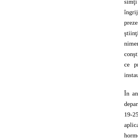
simţi
îngri
prez
ştiin
nime
conşt
ce p
insta
În an
depar
19-25
apli
hormo