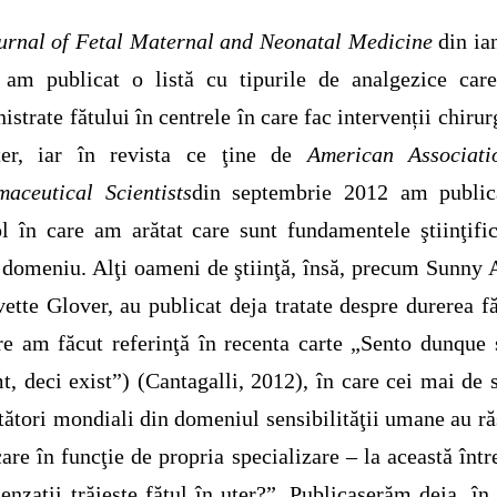
urnal of Fetal Maternal and Neonatal Medicine
din ia
 am publicat o listă cu tipurile de analgezice care
istrate fătului în centrele în care fac intervenții chirur
ter, iar în revista ce ţine de
American Associati
aceutical Scientists
din septembrie 2012 am public
ol în care am arătat care sunt fundamentele ştiinţifi
 domeniu. Alţi oameni de ştiinţă, însă, precum Sunny
vette Glover, au publicat deja tratate despre durerea fă
re am făcut referinţă în recenta carte „Sento dunque
t, deci exist”) (Cantagalli, 2012), în care cei mai de
tători mondiali din domeniul sensibilităţii umane au r
care în funcţie de propria specializare – la această într
enzaţii trăieşte fătul în uter?”. Publicaserăm deja, în