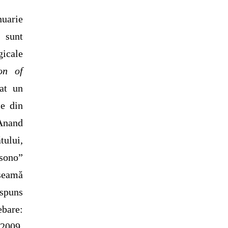
nuarie
 sunt
gicale
on of
at un
ce din
 Anand
tului,
 sono”
 seamă
ăspuns
ebare:
 2009,