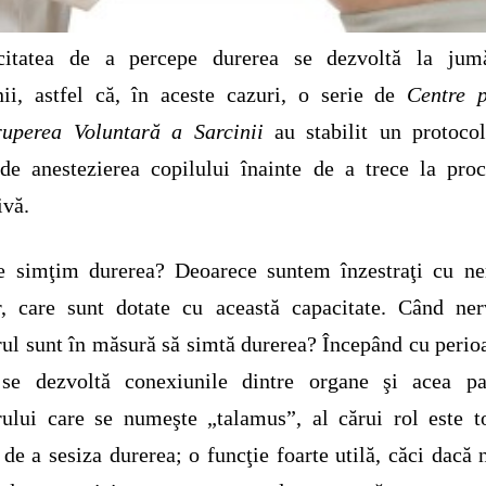
citatea de a percepe durerea se dezvoltă la jumă
nii, astfel că, în aceste cazuri, o serie de
Centre p
ruperea Voluntară a Sarcinii
au stabilit un protoco
de anestezierea copilului înainte de a trece la pro
ivă.
e simţim durerea? Deoarece suntem înzestraţi cu ner
r, care sunt dotate cu această capacitate. Când ner
rul sunt în măsură să simtă durerea? Începând cu perio
 se dezvoltă conexiunile dintre organe şi acea pa
rului care se numeşte „talamus”, al cărui rol este 
 de a sesiza durerea; o funcţie foarte utilă, căci dacă