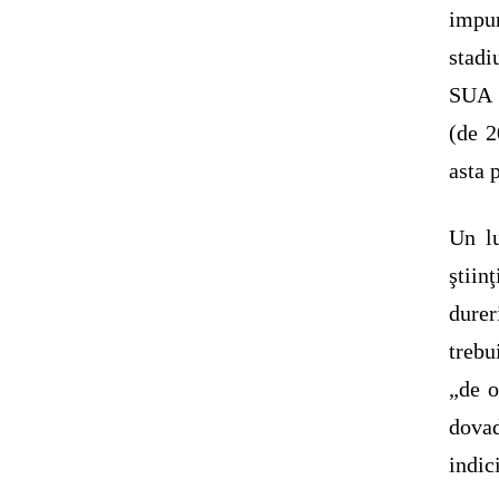
impun
stadi
SUA i
(de 2
asta 
Un lu
ştiin
durer
trebu
„de o
dovad
indic