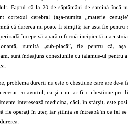
ult. Faptul că la 20 de săptămâni de sarcină încă n
ent cortexul cerebral (aşa-numita „materie cenuşie
mnă că durerea nu poate fi simţită; iar asta fie pentru 
perioadă începe să apară o formă incipientă a acestuia
ţionantă, numită „sub-placă”, fie pentru că, aş
am, sunt îndeajuns conexiunile cu talamus-ul pentru a
ea.
ne, problema durerii nu este o chestiune care are de-a f
ecesar cu avortul, ca şi cum ar fi o chestiune pro li
lmente interesează medicina, căci, în sfârşit, este posi
 să fie operaţi în uter, iar ştiinţa se întreabă în ce fel se
 durerea.