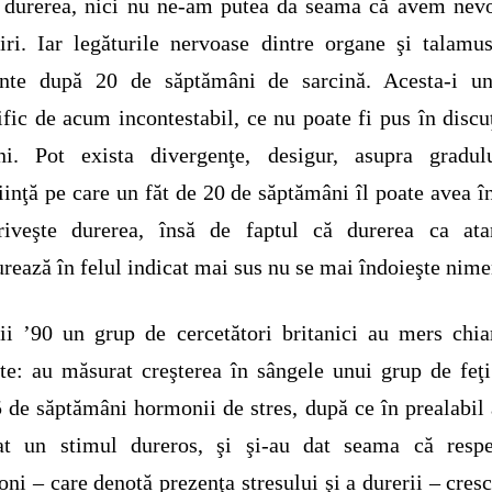
 durerea, nici nu ne-am putea da seama că avem nev
jiri. Iar legăturile nervoase dintre organe şi talamu
ente după 20 de săptămâni de sarcină. Acesta-i un
ţific de acum incontestabil, ce nu poate fi pus în discu
ni. Pot exista divergenţe, desigur, asupra gradul
iinţă pe care un făt de 20 de săptămâni îl poate avea î
riveşte durerea, însă de faptul că durerea ca ata
urează în felul indicat mai sus nu se mai îndoieşte nime
ii ’90 un grup de cercetători britanici au mers chi
te: au măsurat creşterea în sângele unui grup de feţi
 de săptămâni hormonii de stres, după ce în prealabil 
cat un stimul dureros, şi şi-au dat seama că respec
ni – care denotă prezenţa stresului şi a durerii – cresc