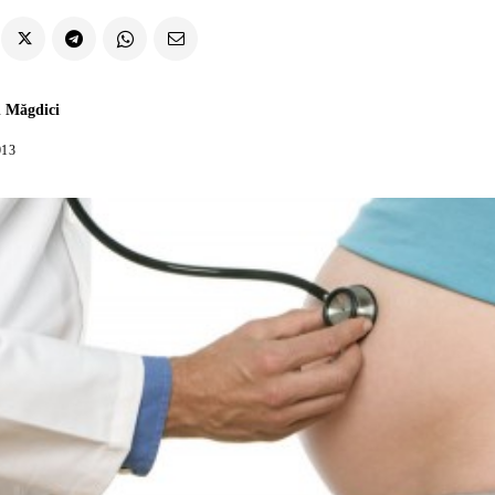
 Măgdici
013