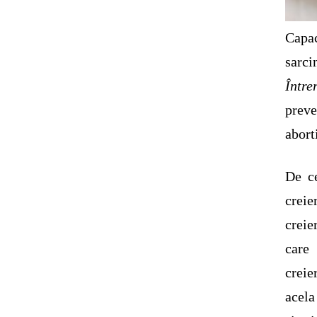
Capa
sarci
Între
preve
abort
De c
creie
creie
care
creie
acela