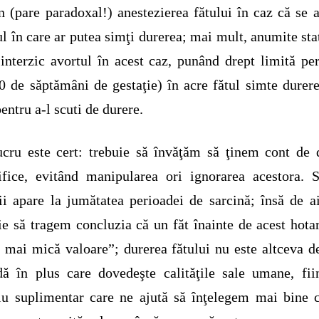
 (pare paradoxal!) anestezierea fătului în caz că se a
ul în care ar putea simţi durerea; mai mult, anumite sta
nterzic avortul în acest caz, punând drept limită pe
0 de săptămâni de gestaţie) în acre fătul simte durere
pentru a-l scuti de durere.
cru este cert: trebuie să învăţăm să ţinem cont de 
ţifice, evitând manipularea ori ignorarea acestora. 
ii apare la jumătatea perioadei de sarcină; însă de a
ie să tragem concluzia că un făt înainte de acest hotar
 mai mică valoare”; durerea fătului nu este altceva d
ă în plus care dovedeşte calităţile sale umane, fi
iu suplimentar care ne ajută să înţelegem mai bine 