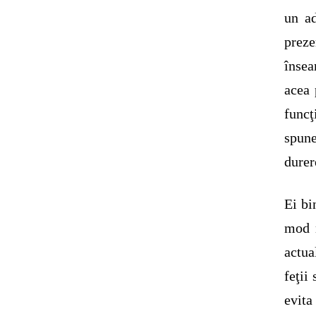
un ad
prez
însea
acea 
func
spune
durer
Ei bi
mod n
actua
feţii
evita