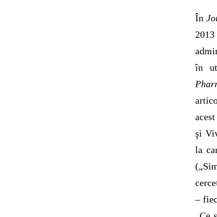
În
Jo
2013
admin
în u
Pharm
artic
acest
şi Vi
la ca
(„Sim
cerce
– fie
„Ce s