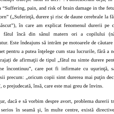
a “Suffering, pain, and risk of brain damage in the fet
rn” („Suferinţă, durere şi risc de daune cerebrale la făt
ăscut”), în care am explicat fenomenul durerii pe 
e fătul încă din sânul matern ori a copilului (nă
tur. Este îndeajuns să intrăm pe motoarele de căutare
net pentru a putea înţelege cum stau lucrurile, fără a n
rajați de afirmaţii de tipul „fătul nu simte durere pen
e încontinuu”, care pot fi infirmate cu uşurinţă, 
sii precum: „oricum copii simt durerea mai puţin dec
, o prejudecată, însă, care este mai greu de învins.
ur, dacă e să vorbim despre avort, problema durerii t
 serios în seamă şi, în multe centre, există directiv