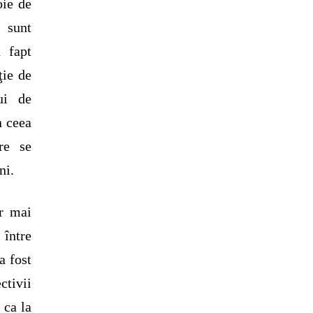
oie de
s sunt
 fapt
ţie de
ui de
n ceea
re se
ni.
ar mai
 între
a fost
tivii
 ca la