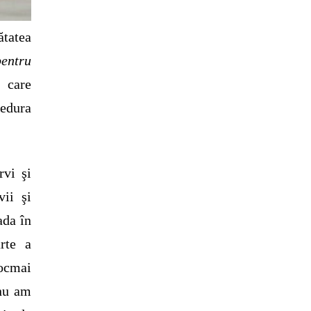
tatea
entru
l care
cedura
vi şi
vii şi
ada în
rte a
tocmai
 nu am