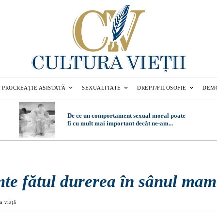
PROCREAȚIE ASISTATĂ
SEXUALITATE
DREPT/FILOSOFIE
DEM
De ce un comportament sexual moral poate
fi cu mult mai important decât ne-am...
mte fătul durerea în sânul mam
a viață