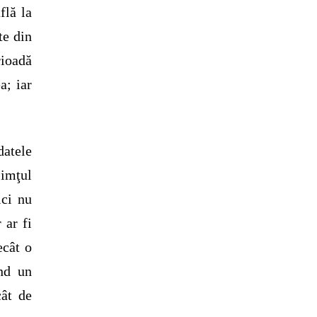
flă la
te din
rioadă
a; iar
datele
Simţul
ici nu
 ar fi
ecât o
ind un
cât de