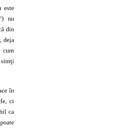
u este
”) nu
că din
, deja
a cum
 simţi
ace în
fe, ci
bil ca
 poate