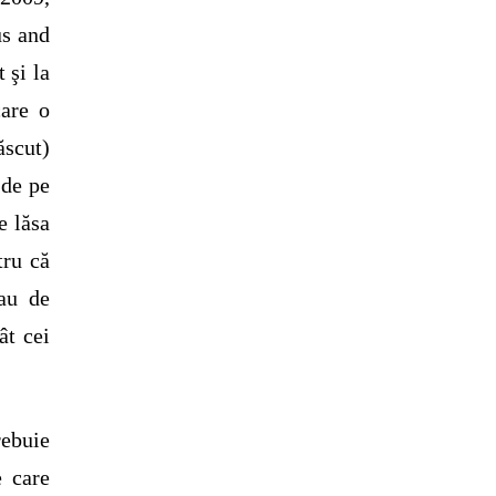
us and
 şi la
care o
scut)
 de pe
e lăsa
tru că
sau de
ât cei
rebuie
e care