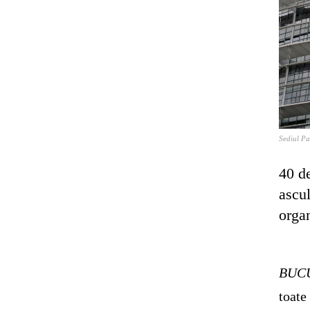
Sediul Pa
40 de
ascul
organ
BUC
toate