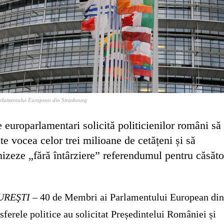
rlamentului European din Strasbourg
 europarlamentari solicită politicienilor români să
te vocea celor trei milioane de cetățeni și să
izeze „fără întârziere” referendumul pentru căsăto
UREŞTI
– 40 de Membri ai Parlamentului European di
 sferele politice au solicitat Președintelui României și