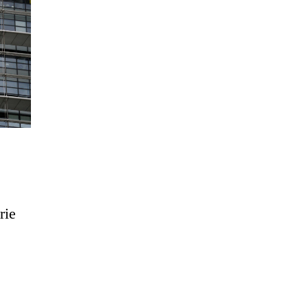
rie
n