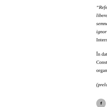
“Refe
liber
semna
igno
Inter
În da
Const
organ
(prel