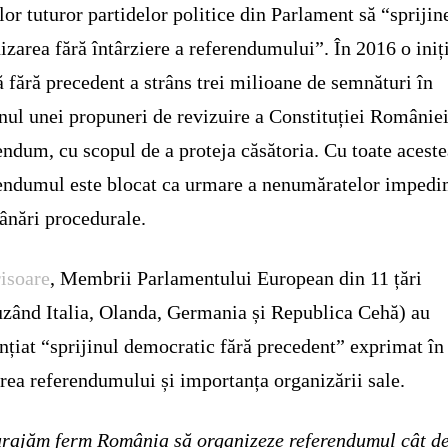
ilor tuturor partidelor politice din Parlament să “sprijin
izarea fără întârziere a referendumului”. În 2016 o iniț
ă fără precedent a strâns trei milioane de semnături în
inul unei propuneri de revizuire a Constituției României
endum, cu scopul de a proteja căsătoria. Cu toate aceste
endumul este blocat ca urmare a nenumăratelor imped
ânări procedurale.
risoare
, Membrii Parlamentului European din 11 țări
uzând Italia, Olanda, Germania și Republica Cehă) au
nțiat “sprijinul democratic fără precedent” exprimat în
rea referendumului și importanța organizării sale.
rajăm ferm România să organizeze referendumul cât d