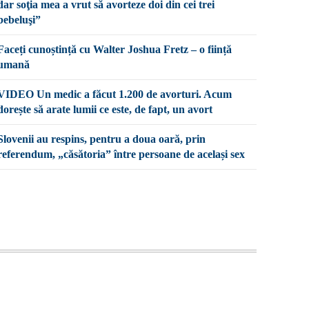
dar soţia mea a vrut să avorteze doi din cei trei
bebeluşi”
Faceți cunoștință cu Walter Joshua Fretz – o ființă
umană
VIDEO Un medic a făcut 1.200 de avorturi. Acum
dorește să arate lumii ce este, de fapt, un avort
Slovenii au respins, pentru a doua oară, prin
referendum, „căsătoria” între persoane de același sex