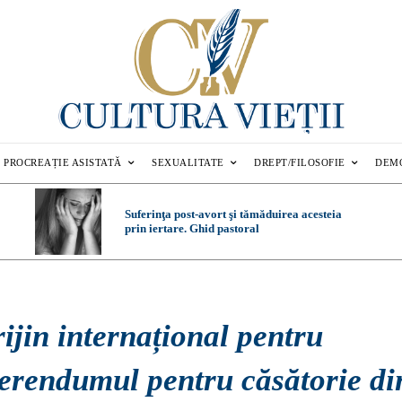
PROCREAȚIE ASISTATĂ
SEXUALITATE
DREPT/FILOSOFIE
DEM
Suferinţa post-avort şi tămăduirea acesteia
prin iertare. Ghid pastoral
ijin internațional pentru
ferendumul pentru căsătorie di