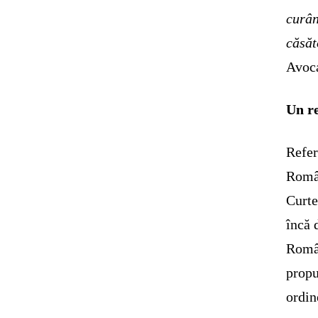
curân
căsăt
Avoca
Un re
Refer
Român
Curte
încă 
Român
propu
ordin