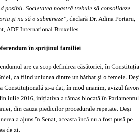
d posibil.
Societatea noastră trebuie să consolideze
oria și nu să o submineze”,
declară Dr. Adina Portaru,
t, ADF International Bruxelles.
ferendum în sprijinul familiei
endumul are ca scop definirea căsătoriei, în Constituți
iei, ca fiind uniunea dintre un bărbat și o femeie. Deș
a Constituțională și-a dat, în mod unanim, avizul favor
din iulie 2016, inițiativa a rămas blocată în Parlamentu
iei, din cauza piedicilor procedurale repetate. Deși
nerea a ajuns în Senat, aceasta încă nu a fost pusă pe
ea de zi.