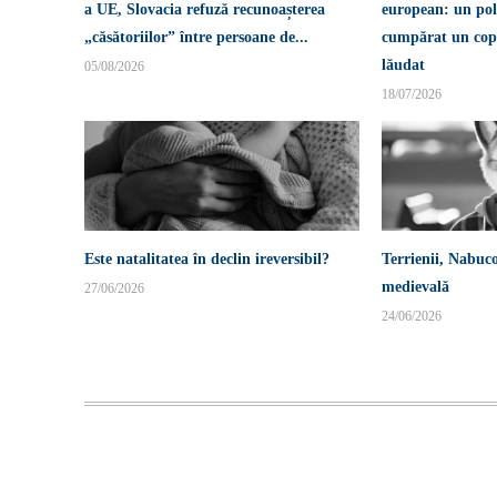
a UE, Slovacia refuză recunoașterea
european: un pol
„căsătoriilor” între persoane de...
cumpărat un copi
lăudat
05/08/2026
18/07/2026
Este natalitatea în declin ireversibil?
Terrienii, Nabuco
medievală
27/06/2026
24/06/2026