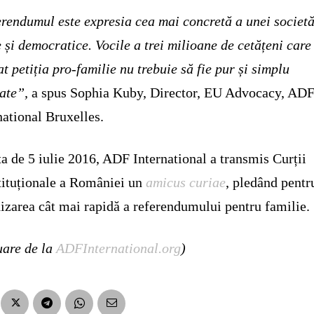
rendumul este expresia cea mai concretă a unei societă
e și democratice. Vocile a trei milioane de cetățeni care
t petiția pro-familie nu trebuie să fie pur și simplu
rate”,
a spus Sophia Kuby, Director, EU Advocacy, AD
national Bruxelles.
ta de 5 iulie 2016, ADF International a transmis Curții
ituționale a României un
amicus curiae
, pledând pentr
izarea cât mai rapidă a referendumului pentru familie.
uare de la
ADFInternational.org
)