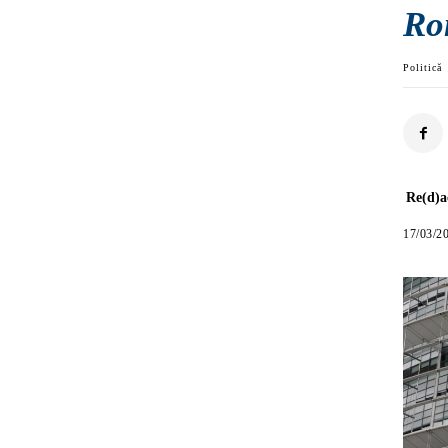
Ro
Politică
Re(d)a
17/03/2