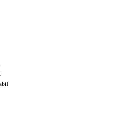
a
i
abil
l