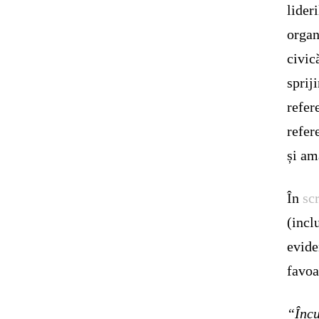
lider
organ
civic
sprij
refer
refer
și am
În
sc
(incl
evide
favoa
“Încu