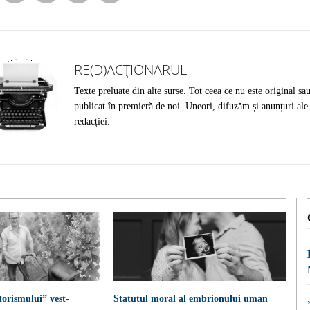
RE(D)ACȚIONARUL
Texte preluate din alte surse. Tot ceea ce nu este original sa
publicat în premieră de noi. Uneori, difuzăm și anunțuri ale
redacției.
torismului” vest-
Statutul moral al embrionului uman