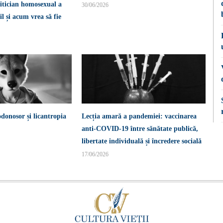
itician homosexual a
30/06/2026
l și acum vrea să fie
donosor și licantropia
Lecția amară a pandemiei: vaccinarea
anti-COVID-19 între sănătate publică,
libertate individuală și încredere socială
17/06/2026