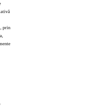
e
iativă
, prin
a,
imente
e