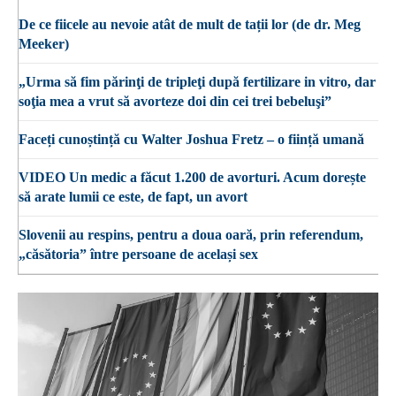
De ce fiicele au nevoie atât de mult de tații lor (de dr. Meg
Meeker)
„Urma să fim părinţi de tripleţi după fertilizare in vitro, dar
soţia mea a vrut să avorteze doi din cei trei bebeluşi”
Faceți cunoștință cu Walter Joshua Fretz – o ființă umană
VIDEO Un medic a făcut 1.200 de avorturi. Acum dorește
să arate lumii ce este, de fapt, un avort
Slovenii au respins, pentru a doua oară, prin referendum,
„căsătoria” între persoane de același sex