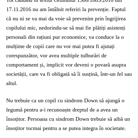
Tot căutând în textul Ordinului 1306/1883/2016 din
17.11.2016 nu am întâlnit referiri la prevenție. Faptul
că nu ni se va mai da voie să prevenim prin îngrijirea
copilului mic, nedorindu-se să mai fie plătiți asistenți
personali din rațiuni pur economice, va conduce la o
mulțime de copii care nu vor mai putea fi ajutați
corespunzător, vor avea multiple tulburări de
comportament și, implicit vor deveni o povară asupra
societății, care va fi obligată să îi susțină, într-un fel sau
altul.
Nu trebuie ca un copil cu sindrom Down să ajungă o
legumă pentru a-i recunoaște dreptul de a avea un
însoțitor. Persoana cu sindrom Down trebuie să aibă un
însoțitor tocmai pentru a se putea integra în societate.