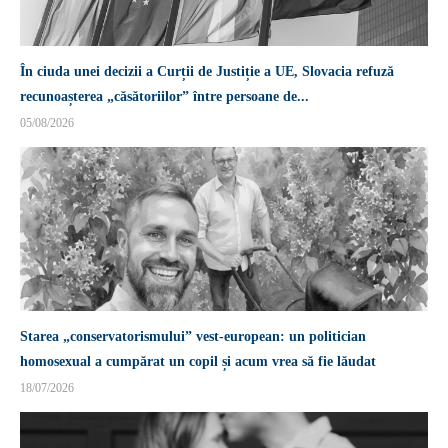
În ciuda unei decizii a Curții de Justiție a UE, Slovacia refuză
recunoașterea „căsătoriilor” între persoane de...
05/08/2026
Starea „conservatorismului” vest-european: un politician
homosexual a cumpărat un copil și acum vrea să fie lăudat
18/07/2026