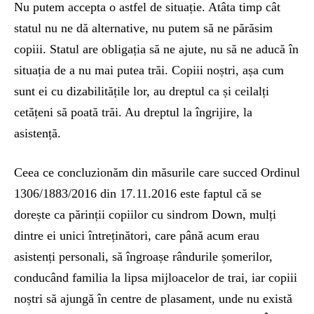
Nu putem accepta o astfel de situație. Atâta timp cât
statul nu ne dă alternative, nu putem să ne părăsim
copiii. Statul are obligația să ne ajute, nu să ne aducă în
situația de a nu mai putea trăi. Copiii noștri, așa cum
sunt ei cu dizabilitățile lor, au dreptul ca și ceilalți
cetățeni să poată trăi. Au dreptul la îngrijire, la
asistență.
Ceea ce concluzionăm din măsurile care succed Ordinul
1306/1883/2016 din 17.11.2016 este faptul că se
dorește ca părinții copiilor cu sindrom Down, mulți
dintre ei unici întreținători, care până acum erau
asistenți personali, să îngroașe rândurile șomerilor,
conducând familia la lipsa mijloacelor de trai, iar copiii
noștri să ajungă în centre de plasament, unde nu există