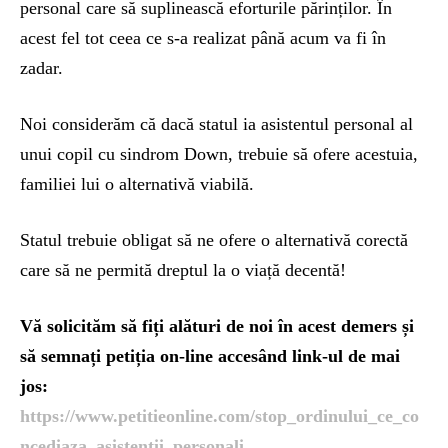
personal care să suplinească eforturile părinților. În
acest fel tot ceea ce s-a realizat până acum va fi în
zadar.
Noi considerăm că dacă statul ia asistentul personal al
unui copil cu sindrom Down, trebuie să ofere acestuia,
familiei lui o alternativă viabilă.
Statul trebuie obligat să ne ofere o alternativă corectă
care să ne permită dreptul la o viață decentă!
Vă solicităm să fiți alături de noi în acest demers și
să semnați petiția on-line accesând link-ul de mai
jos:
https://www.petitieonline.com/stop_ordinului_ce_co
ncediaza_asistentii_personali