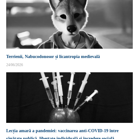
Terrienii, Nabucodonosor și licantropia medievală
24/06/2026
Lecția amară a pandemiei: vaccinarea anti-COVID-19 între
sănătate publică, libertate individuală și încredere socială