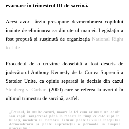
evacuare în trimestrul III de sarcină.
Acest avort târziu presupune dezmembrarea copilului
înainte de eliminarea sa din uterul mamei. Legislația a
fost propusă și susținută de organizația
National Right
to Life
.
Procedeul de o cruzime deosebită a fost descris de
judecătorul Anthony Kennedy de la Curtea Supremă a
Statelor Unite, ca opinie separată la decizia din cazul
Stenberg v. Carhart
(2000) care se referea la avortul în
ultimul trimestru de sarcină, astfel:
„Fetusul, în multe cazuri, moare la fel cum ar muri un adult
sau copil: sângerează până la moarte în timp ce este rupt în
bucăți, membru cu membru. Fetusul poate fi viu la începutul
dezmembrării și poate supraviețui o perioadă în timpul
procesului
.”