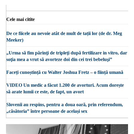
Cele mai citite
De ce fiicele au nevoie atât de mult de tații lor (de dr. Meg
Meeker)
„Urma să fim părinţi de tripleţi după fertilizare in vitro, dar
soţia mea a vrut să avorteze doi din cei trei bebeluşi”
Faceți cunoștință cu Walter Joshua Fretz – o ființă umană
VIDEO Un medic a făcut 1.200 de avorturi. Acum dorește
să arate lumii ce este, de fapt, un avort
Slovenii au respins, pentru a doua oară, prin referendum,
„căsătoria” între persoane de același sex