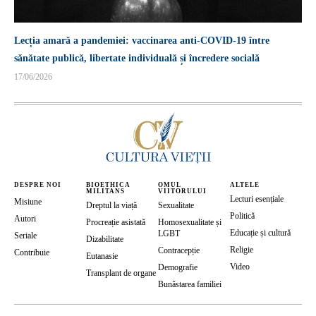
Lecția amară a pandemiei: vaccinarea anti-COVID-19 între
sănătate publică, libertate individuală și încredere socială
17/06/2026
DESPRE NOI
BIOETHICA
OMUL
ALTELE
MILITANS
VIITORULUI
Lecturi esențiale
Misiune
Dreptul la viață
Sexualitate
Politică
Autori
Procreație asistată
Homosexualitate și
Educație și cultură
LGBT
Seriale
Dizabilitate
Religie
Contracepție
Contribuie
Eutanasie
Video
Demografie
Transplant de organe
Bunăstarea familiei