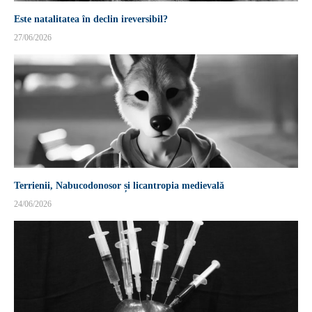
Este natalitatea în declin ireversibil?
27/06/2026
Terrienii, Nabucodonosor și licantropia medievală
24/06/2026