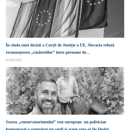
În ciuda unei decizii a Curții de Justiție a UE, Slovacia refuză
recunoașterea „căsătoriilor” între persoane de...
05/08/2026
Starea „conservatorismului” vest-european: un politician
homosexual a cumpărat un copil și acum vrea să fie lăudat