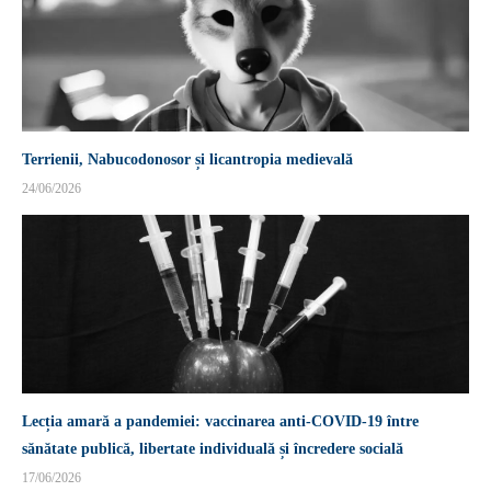
Terrienii, Nabucodonosor și licantropia medievală
24/06/2026
Lecția amară a pandemiei: vaccinarea anti-COVID-19 între
sănătate publică, libertate individuală și încredere socială
17/06/2026