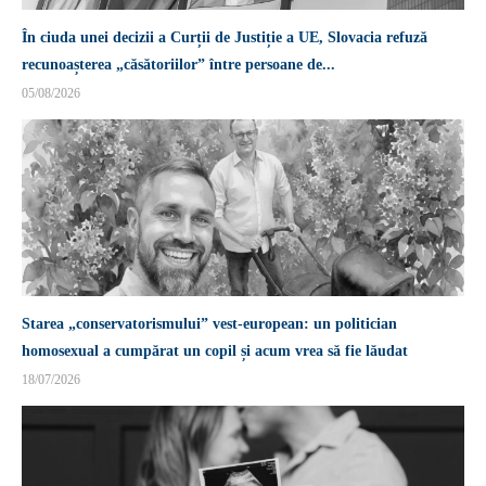
În ciuda unei decizii a Curții de Justiție a UE, Slovacia refuză
recunoașterea „căsătoriilor” între persoane de...
05/08/2026
Starea „conservatorismului” vest-european: un politician
homosexual a cumpărat un copil și acum vrea să fie lăudat
18/07/2026