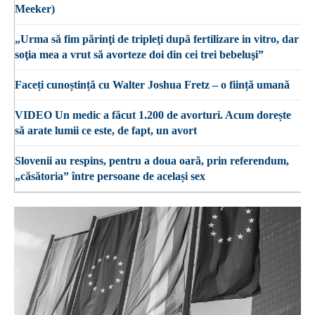
Meeker)
„Urma să fim părinţi de tripleţi după fertilizare in vitro, dar
soţia mea a vrut să avorteze doi din cei trei bebeluşi”
Faceți cunoștință cu Walter Joshua Fretz – o ființă umană
VIDEO Un medic a făcut 1.200 de avorturi. Acum dorește
să arate lumii ce este, de fapt, un avort
Slovenii au respins, pentru a doua oară, prin referendum,
„căsătoria” între persoane de același sex