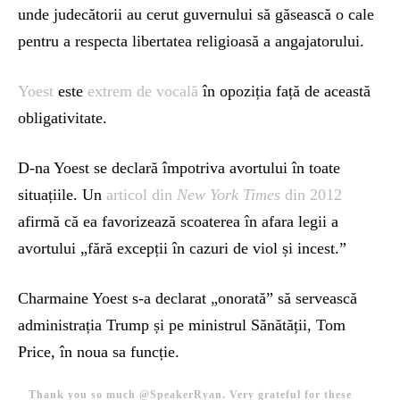
unde judecătorii au cerut guvernului să găsească o cale
pentru a respecta libertatea religioasă a angajatorului.
Yoest
este
extrem de vocală
în opoziția față de această
obligativitate.
D-na Yoest se declară împotriva avortului în toate
situațiile. Un
articol din
New York Times
din 2012
afirmă că ea favorizează scoaterea în afara legii a
avortului „fără excepții în cazuri de viol și incest.”
Charmaine Yoest s-a declarat „onorată” să servească
administrația Trump și pe ministrul Sănătății, Tom
Price, în noua sa funcție.
Thank you so much
@SpeakerRyan
. Very grateful for these