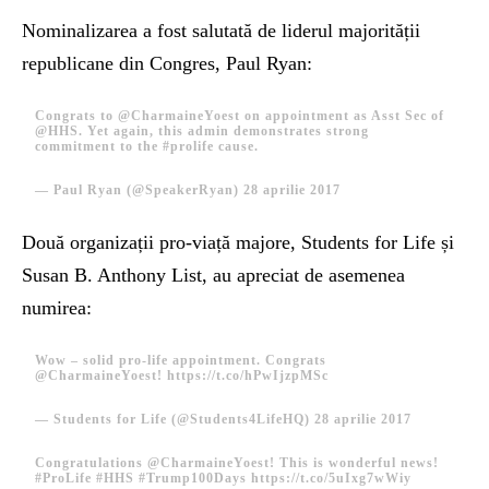
Nominalizarea a fost salutată de liderul majorității
republicane din Congres, Paul Ryan:
Congrats to
@CharmaineYoest
on appointment as Asst Sec of
@HHS
. Yet again, this admin demonstrates strong
commitment to the
#prolife
cause.
— Paul Ryan (@SpeakerRyan)
28 aprilie 2017
Două organizații pro-viață majore, Students for Life și
Susan B. Anthony List, au apreciat de asemenea
numirea:
Wow – solid pro-life appointment. Congrats
@CharmaineYoest
!
https://t.co/hPwIjzpMSc
— Students for Life (@Students4LifeHQ)
28 aprilie 2017
Congratulations
@CharmaineYoest
! This is wonderful news!
#ProLife
#HHS
#Trump100Days
https://t.co/5uIxg7wWiy