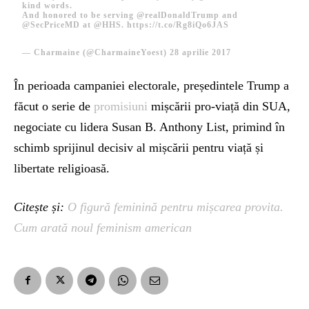
kind words.
And honored to be serving
@realDonaldTrump
and
@SecPriceMD
at
@HHS
.
https://t.co/Rg8iQo6JAS
— Charmaine (@CharmaineYoest)
28 aprilie 2017
În perioada campaniei electorale, președintele Trump a
făcut o serie de
promisiuni
mișcării pro-viață din SUA,
negociate cu lidera Susan B. Anthony List, primind în
schimb sprijinul decisiv al mișcării pentru viață și
libertate religioasă.
Citește și:
O figură feminină pentru mișcarea provita.
Cum arată noul feminism american