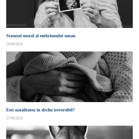
Statutul moral al embrionului uman
30/06/2026
Este natalitatea în declin ireversibil?
27/06/2026