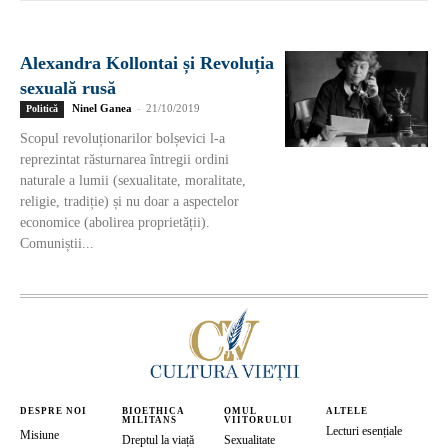
Alexandra Kollontai și Revoluția
sexuală rusă
Ninel Ganea
-
21/10/2019
Politică
Scopul revoluționarilor bolșevici l-a
reprezintat răsturnarea întregii ordini
naturale a lumii (sexualitate, moralitate,
religie, tradiție) și nu doar a aspectelor
economice (abolirea proprietății).
Comuniștii...
DESPRE NOI
BIOETHICA
OMUL
ALTELE
MILITANS
VIITORULUI
Lecturi esențiale
Misiune
Dreptul la viață
Sexualitate