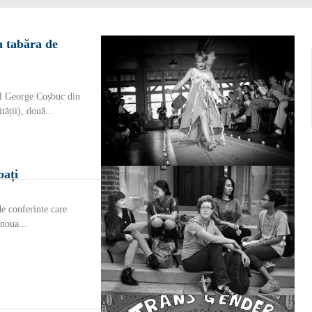
n tabăra de
eul George Coșbuc din
ății), două...
bați
e conferinte care
 noua...