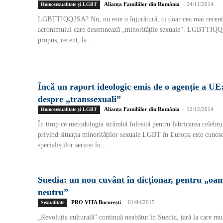
Alianța Familiilor din România
-
24/11/2014
Homosexualitate și LGBT
LGBTTIQQ2SA? Nu, nu este o înjurătură, ci doar cea mai recentă
acronimului care desemnează „minoritățile sexuale”. LGBTTIQQ
propus, recent, la...
Încă un raport ideologic emis de o agenție a UE:
despre „transsexuali”
Alianța Familiilor din România
-
12/12/2014
Homosexualitate și LGBT
În timp ce metodologia strâmbă folosită pentru fabricarea celebr
privind situația minorităților sexuale LGBT în Europa este cunosc
specialiștilor serioși în...
Suedia: un nou cuvânt în dicționar, pentru „oa
neutru”
PRO VITA București
-
01/04/2015
Sexualitate
„Revoluția culturală” continuă neabătut în Suedia, țară la care mu