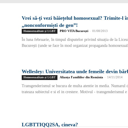
Vrei să-ți vezi băiețelul homosexual? Trimite-l î
„nonconformiști de gen”!
PRO VITA București
-
01/08/2013
Homosexualitate și LGBT
În luna februarie, în timpul disputelor privind situația de la Lic
București (unde se face în mod organizat propaganda homosexualit
Wellesley: Universitatea unde femeile devin băr
Alianța Familiilor din România
-
14/11/2014
Homosexualitate și LGBT
Transgenderismul se bucura de multa atentie in media. Numarul d
trateaza subiectul e si el in crestere. Motivul - transgenderismul e
LGBTTIQQ2SA, cineva?