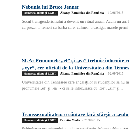
Nebunia lui Bruce Jenner
Alianța Familiilor din România
-
19/06/2015
Homosexualitate și LGBT
Socul transgenderismului a devenit un ritual anual. Acum un an, 
cu prezenta femeii cu barba care, culmea, a castigat marele premiu
SUA: Pronumele „el” și „ea” trebuie înlocuite cu
„xyr”, cer oficiali de la Universitatea din Tenne
Alianța Familiilor din România
-
02/09/2015
Homosexualitate și LGBT
Universitatea din Tennessee cere angajaților și studenților să nu m
pronumele „el” și „ea” - ci să le înlocuiască cu „xe”, „zir” și...
Transsexualitatea: o căutare fără sfârșit a „eulu
Provita Media
-
21/10/2015
Homosexualitate și LGBT
Schimbarea organismului nu aduce satisfacție. MercatorNet a stat