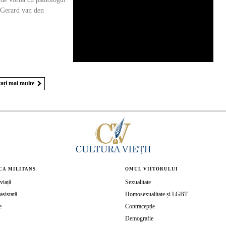
, Gerard van den
ați mai multe
CA MILITANS
OMUL VIITORULUI
viață
Sexualitate
asistată
Homosexualitate și LGBT
e
Contracepție
Demografie