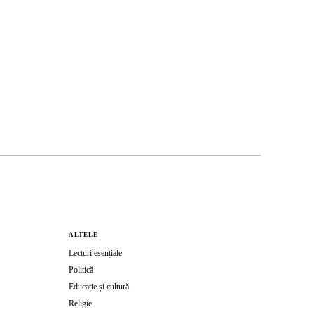
ALTELE
Lecturi esențiale
Politică
Educație și cultură
Religie