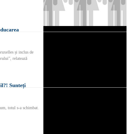
educarea
xelles și inclus de
ului”, relatează
il?! Sunteți
cum, totul s-a schimbat.