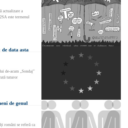
 actualizare a
2SA este termenul
 de data asta
ului de-acum „Sondaj”
ută tuturor
meni de genul
lți români se referă ca