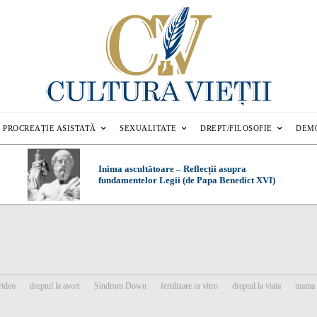
PROCREAȚIE ASISTATĂ
SEXUALITATE
DREPT/FILOSOFIE
DEM
Inima ascultătoare – Reflecții asupra
fundamentelor Legii (de Papa Benedict XVI)
video
dreptul la avort
Sindrom Down
fertilizare in vitro
dreptul la viata
mama 