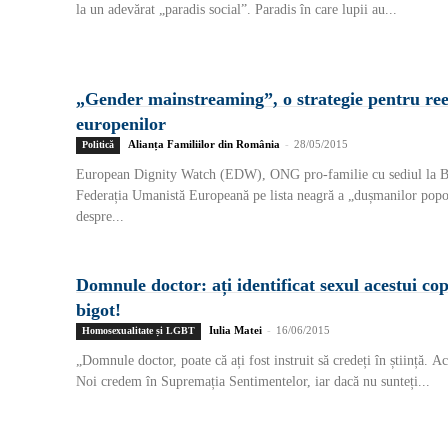
la un adevărat „paradis social”. Paradis în care lupii au...
„Gender mainstreaming”, o strategie pentru re
europenilor
Alianța Familiilor din România
-
28/05/2015
Politică
European Dignity Watch (EDW), ONG pro-familie cu sediul la Bru
Federația Umanistă Europeană pe lista neagră a „dușmanilor popor
despre...
Domnule doctor: ați identificat sexul acestui cop
bigot!
Iulia Matei
-
16/06/2015
Homosexualitate și LGBT
„Domnule doctor, poate că ați fost instruit să credeți în știință. A
Noi credem în Supremația Sentimentelor, iar dacă nu sunteți...