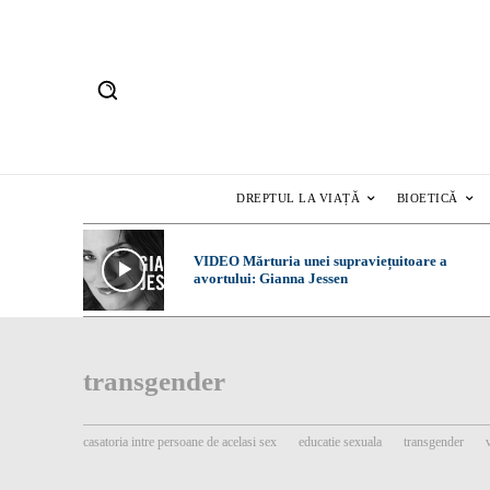
DREPTUL LA VIAȚĂ
BIOETICĂ
VIDEO Mărturia unei supraviețuitoare a
avortului: Gianna Jessen
transgender
casatoria intre persoane de acelasi sex
educatie sexuala
transgender