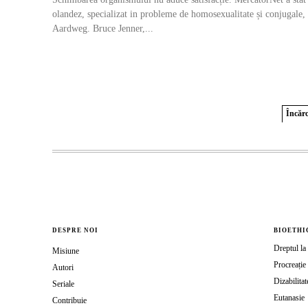
olandez, specializat in probleme de homosexualitate și conjugale
Aardweg. Bruce Jenner,...
Încărc
DESPRE NOI
BIOETHI
Dreptul la 
Misiune
Procreație 
Autori
Dizabilitat
Seriale
Eutanasie
Contribuie