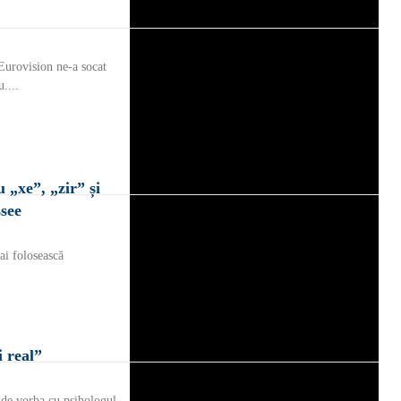
Eurovision ne-a socat
....
 „xe”, „zir” și
ssee
ai folosească
i real”
 de vorba cu psihologul