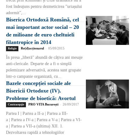
trecut prin schimbări și crize dramatice nu a
fost îndeajuns pentru dezmeticirea ”uriașului
adormit”,...
Biserica Ortodoxă Română, cel
mai important actor social – 20
de milioane de euro cheltuieli
filantropice în 2014
Re(d)acționarul
-
05/09/2015
Religie
În presa „liberă” abundă de câțiva ani mesaje
anti-clericale. Departe de a fi o simplă
polemizare adversativă, acestea sunt grupate
într-o campanie organizată, cu...
Bazele concepției sociale ale
Bisericii Ortodoxe (IV).
Probleme de bioetică: Avortul
PRO VITA București
-
26/09/2017
Contracepţie
Partea I | Partea a II-a | Partea a III-
a | Partea a IV-a | Partea a V-a | Partea a VI-
a | Partea a VII-a (ultima) XII. 1.
Dezvoltarea rapidă a tehnologiilor