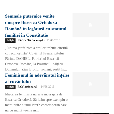
Semnale puternice venite
dinspre Biserica Ortodoxă
Română în legătură cu statutul
familiei în Constituție
PRO VITA București
-
13/06/2013
Religie
„Iubirea jertfelnică a eroilor trebuie cinstită
cu recunoştinţă” Cuvântul Preafericitului
Părinte DANIEL, Patriarhul Bisericii
Ortodoxe Române, la Praznicul Înălţării
Domnului, Ziua Eroilor români, rostit în...
Feminismul în adevăratul înţeles
al cuvântului
Re(d)acționarul
-
14/06/2013
Religie
Mişcarea feministă nu este încurajată de
Biserica Ortodoxă. Să luăm spre exemplu o
mărturisire a unui ierarh contemporan care,
nu cu multă vreme în...