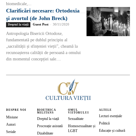
biomedicale,...
Clarificări necesare: Ortodoxia
şi avortul (de John Breck)
Guest Post
-
30/11/2020
Dreptul la viață
Antropologia Bisericii Ortodoxe,
fundamentată pe dublul principiu al
„sacralității și sfințeniei vieții”, cheamă la
recunoașterea calității de persoană a omului
din momentul concepției sale....
DESPRE NOI
BIOETHICA
OMUL
ALTELE
MILITANS
VIITORULUI
Lecturi esențiale
Misiune
Dreptul la viață
Sexualitate
Politică
Autori
Procreație asistată
Homosexualitate și
Educație și cultură
LGBT
Seriale
Dizabilitate