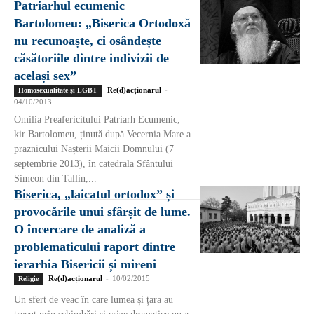
Patriarhul ecumenic
Bartolomeu: „Biserica Ortodoxă
nu recunoaște, ci osândește
căsătoriile dintre indivizii de
același sex”
Re(d)acționarul
-
Homosexualitate și LGBT
04/10/2013
Omilia Preafericitului Patriarh Ecumenic,
kir Bartolomeu, ținută după Vecernia Mare a
praznicului Nașterii Maicii Domnului (7
septembrie 2013), în catedrala Sfântului
Simeon din Tallin,...
Biserica, „laicatul ortodox” și
provocările unui sfârșit de lume.
O încercare de analiză a
problematicului raport dintre
ierarhia Bisericii și mireni
Re(d)acționarul
-
10/02/2015
Religie
Un sfert de veac în care lumea și țara au