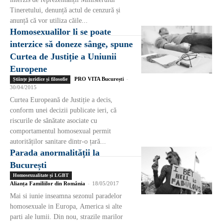
Tineretului, denunță actul de cenzură și
anunță că vor utiliza căile...
Homosexualilor li se poate
interzice să doneze sânge, spune
Curtea de Justiție a Uniunii
Europene
PRO VITA București
-
Științe juridice și filosofie
30/04/2015
Curtea Europeană de Justiție a decis,
conform unei decizii publicate ieri, că
riscurile de sănătate asociate cu
comportamentul homosexual permit
autorităților sanitare dintr-o țară...
Parada anormalității la
București
Homosexualitate și LGBT
Alianța Familiilor din România
-
18/05/2017
Mai si iunie inseamna sezonul paradelor
homosexuale in Europa, America si alte
parti ale lumii. Din nou, strazile marilor