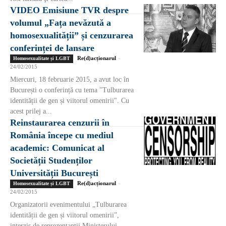
VIDEO Emisiune TVR despre
volumul „Fața nevăzută a
homosexualității” și cenzurarea
conferinței de lansare
Re(d)acționarul
-
Homosexualitate și LGBT
24/02/2015
Miercuri, 18 februarie 2015, a avut loc în
București o conferință cu tema "Tulburarea
identității de gen și viitorul omenirii". Cu
acest prilej a...
Reinstaurarea cenzurii în
România începe cu mediul
academic: Comunicat al
Societății Studenților
Universității București
Re(d)acționarul
-
Homosexualitate și LGBT
24/02/2015
Organizatorii evenimentului „Tulburarea
identității de gen și viitorul omenirii”,
interzis de reprezentanții Ministerului