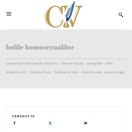
bolile homosexualilor
casatoria intre persoane de acelasi sex
educatie sexuala
transgender
video
dreptul la avort
Sindrom Down
fertilizare in vitro
dreptul la viata
mama surogat
URMĂRIȚI-NE