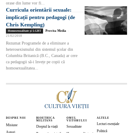
orase din lume vor fi...
Curricula orientării sexuale:
implicații pentru pedagogi (de
Chris Kempling)
Provita Media
-
Homosexualitate și LGBT
21/02/2018
Rezumat Programele de a eliminare a
heterosexismului din sistemul școlar din
Columbia Britanică (B.C., Canada) ar cere
ca pedagogii să-i învețe pe copii că
homosexualitatea...
DESPRE NOI
BIOETHICA
OMUL
ALTELE
MILITANS
VIITORULUI
Lecturi esențiale
Misiune
Dreptul la viață
Sexualitate
Politică
Autori