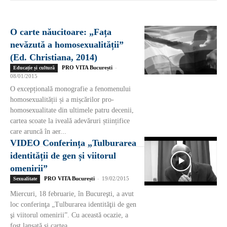
O carte năucitoare: „Fața
nevăzută a homosexualității”
(Ed. Christiana, 2014)
PRO VITA București
-
Educație și cultură
08/01/2015
O excepțională monografie a fenomenului
homosexualității și a mișcărilor pro-
homosexualitate din ultimele patru decenii,
cartea scoate la iveală adevăruri științifice
care aruncă în aer...
VIDEO Conferința „Tulburarea
identității de gen și viitorul
omenirii”
PRO VITA București
-
19/02/2015
Sexualitate
Miercuri, 18 februarie, în Bucureşti, a avut
loc conferinţa „Tulburarea identităţii de gen
şi viitorul omenirii”. Cu această ocazie, a
fost lansată şi cartea...