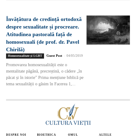
Învățătura de credință ortodoxă
despre sexualitate și procreare.
Atitudinea pastorală față de
homosexuali (de prof. dr. Pavel
Chirilă)
Guest Post
-
04/05/2019
Homosexualitate și LGBT
Promovarea homosexualității este o
mentalitate păgână, precreștină, o cădere „în
păcat și în istorie” Prima mențiune biblică pe
tema sexualității o găsim în Facerea 1,...
DESPRE NOI
BIOETHICA
OMUL
ALTELE