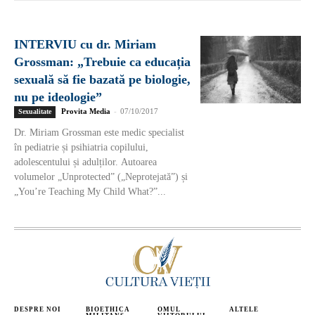
INTERVIU cu dr. Miriam
Grossman: „Trebuie ca educația
sexuală să fie bazată pe biologie,
nu pe ideologie”
Provita Media
-
07/10/2017
Sexualitate
Dr. Miriam Grossman este medic specialist
în pediatrie și psihiatria copilului,
adolescentului și adulților. Autoarea
volumelor „Unprotected” („Neprotejată”) și
„You’re Teaching My Child What?”...
DESPRE NOI
BIOETHICA
OMUL
ALTELE