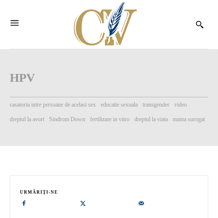
HPV
casatoria intre persoane de acelasi sex
educatie sexuala
transgender
video
dreptul la avort
Sindrom Down
fertilizare in vitro
dreptul la viata
mama surogat
URMĂRIȚI-NE