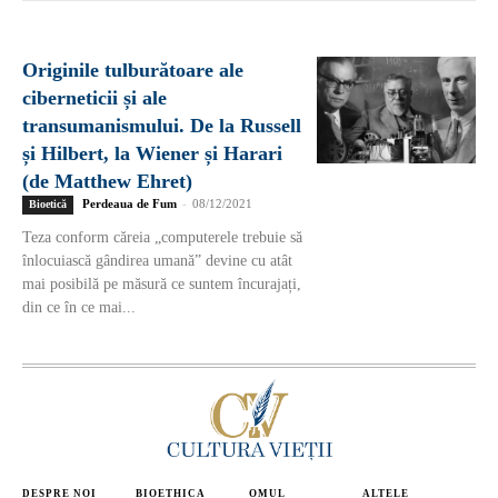
Originile tulburătoare ale
ciberneticii și ale
transumanismului. De la Russell
și Hilbert, la Wiener și Harari
(de Matthew Ehret)
Perdeaua de Fum
-
08/12/2021
Bioetică
Teza conform căreia „computerele trebuie să
înlocuiască gândirea umană” devine cu atât
mai posibilă pe măsură ce suntem încurajați,
din ce în ce mai...
DESPRE NOI
BIOETHICA
OMUL
ALTELE