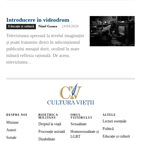
Introducere în videodrom
Ninel Ganea
-
24/04/2020
Educație și cultură
Televiziunea operează la nivelul imaginației
și poate transmite direct în subconștientul
publicului mesajul dorit, ocolind în mare
măsură reflexia rațională. De aceea,
televiziunea...
DESPRE NOI
BIOETHICA
OMUL
ALTELE
MILITANS
VIITORULUI
Lecturi esențiale
Misiune
Dreptul la viață
Sexualitate
Politică
Autori
Procreație asistată
Homosexualitate și
Educație și cultură
LGBT
Seriale
Dizabilitate