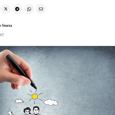
n Sturza
017