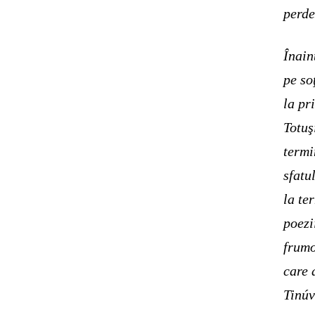
perde
Înain
pe so
la pr
Totuş
termi
sfatu
la te
poezi
frumo
care 
Tinúv