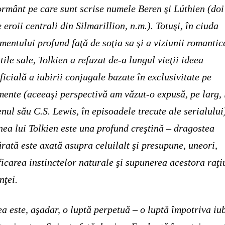
rmânt pe care sunt scrise numele Beren şi Lúthien (doi
e eroii centrali din Silmarillion, n.m.). Totuşi, în ciuda
mentului profund faţă de soţia sa şi a viziunii romantic
tile sale, Tolkien a refuzat de-a lungul vieţii ideea
ficială a iubirii conjugale bazate în exclusivitate pe
mente (aceeaşi perspectivă am văzut-o expusă, pe larg, 
enul său C.S. Lewis, în episoadele trecute ale serialului
nea lui Tolkien este una profund creştină – dragostea
rată este axată asupra celuilalt şi presupune, uneori,
ficarea instinctelor naturale şi supunerea acestora raţi
nţei.
ea este, aşadar, o luptă perpetuă – o luptă împotriva iub