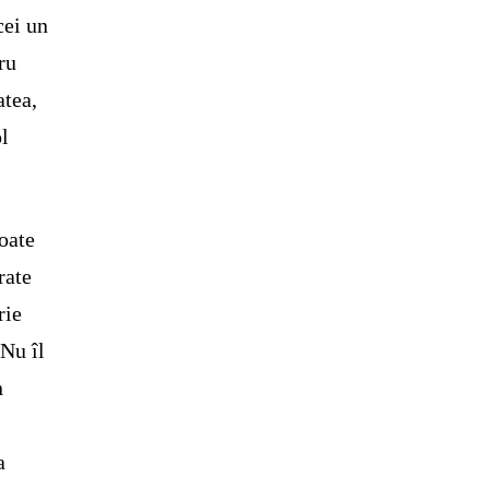
cei un
ru
atea,
ol
poate
rate
rie
 Nu îl
n
a