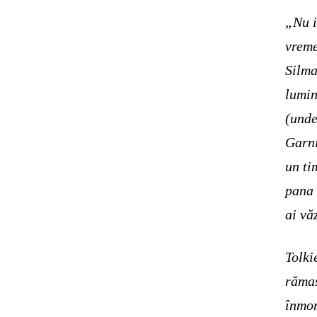
„Nu i
vreme
Silma
lumin
(unde
Garni
un ti
pana 
ai vă
Tolki
rămas
înmor