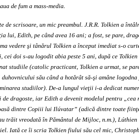
aua de fum a mass-media.
te de scrisoare, un mic preambul. J.R.R. Tolkien a întâl
ţia lui, Edith, pe când avea 16 ani; a fost, se pare, drag
ima vedere şi tânărul Tolkien a început imediat s-o curt
i, cei doi s-au logodit abia peste 5 ani, după ce Tolkien 
nat studiile (catolic practicant, Tolkien a urmat, se par
l duhovnicului său când a hotărât să-şi amâne logodna
rminarea studiilor). De-a lungul vieţii i-a dedicat nume
i de dragoste, iar Edith a devenit modelul pentru „cea
asă dintre Copiii lui Ilúvatar” (adică dintre toate fiinţ
au trăit vreodată în Pământul de Mijloc, n.m.), Lúthien
iel. Iată ce îi scria Tolkien fiului său cel mic, Christop