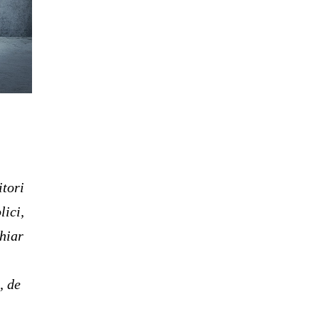
itori
lici,
chiar
, de