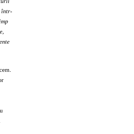
turii
 într-
timp
e,
mente
acem.
or
nu
i