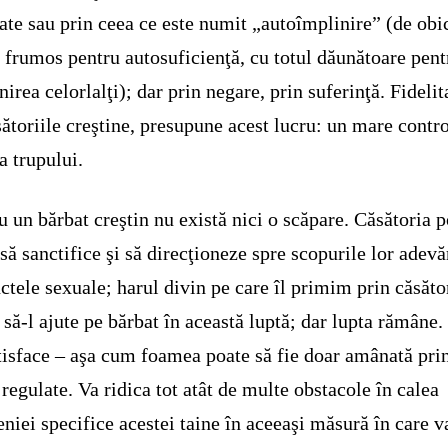
tate sau prin ceea ce este numit „autoîmplinire” (de obi
frumos pentru autosuficienţă, cu totul dăunătoare pent
nirea celorlalţi); dar prin negare, prin suferinţă. Fidelit
sătoriile creştine, presupune acest lucru: un mare contr
a trupului.
u un bărbat creştin nu există nici o scăpare. Căsătoria 
 să sanctifice şi să direcţioneze spre scopurile lor adevă
nctele sexuale; harul divin pe care îl primim prin căsăto
 să-l ajute pe bărbat în această luptă; dar lupta rămâne.
tisface – aşa cum foamea poate să fie doar amânată pri
regulate. Va ridica tot atât de multe obstacole în calea
eniei specifice acestei taine în aceeaşi măsură în care v