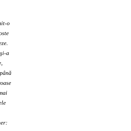
nit-o
oste
eze.
şi-a
e,
 până
roase
 mai
ele
her: