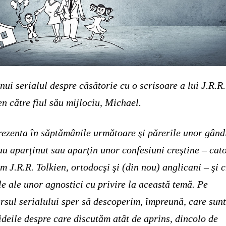
nui serialul despre căsătorie cu o scrisoare a lui J.R.R.
en către fiul său mijlociu, Michael.
rezenta în săptămânile următoare şi părerile unor gând
au aparţinut sau aparţin unor confesiuni creştine – cato
m J.R.R. Tolkien, ortodocşi şi (din nou) anglicani – şi 
le ale unor agnostici cu privire la această temă. Pe
rsul serialului sper să descoperim, împreună, care sunt
 ideile despre care discutăm atât de aprins, dincolo de