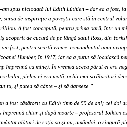
-am spus niciodată lui Edith Lúthien – dar ea a fost, la
, sursa de inspiraţie a poveştii care stă în centrul vol
rillion. A fost concepută, pentru prima oară, într-un m
iş acoperit de cucută de pe lângă satul Ross, din Yorks
 am fost, pentru scurtă vreme, comandantul unui avanp
zoanei Humber, în 1917, iar ea a putut să locuiască pe
mp împreună cu mine). În vremea aceea părul ei era ne
corbului, pielea ei era mată, ochii mai strălucitori decâ
zut tu, şi putea să cânte – şi să danseze.”
en a fost căsătorit cu Edith timp de 55 de ani; cei doi a
 împreună chiar şi după moarte – profesorul Tolkien e
mântat alături de soţia sa şi au, amândoi, o singură pi