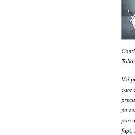
Conti
Tolki
Voi p
care 
precu
pe ce
parcu
fapt,