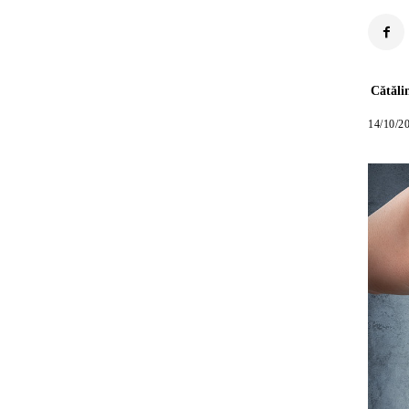
Cătăli
14/10/2