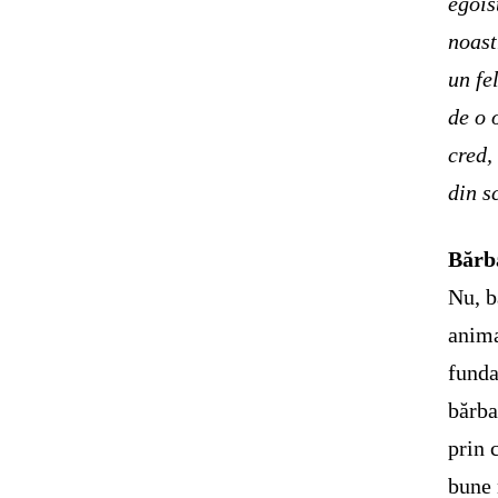
egois
noast
un fe
de o 
cred,
din s
Bărb
Nu, b
anima
funda
bărba
prin 
bune 