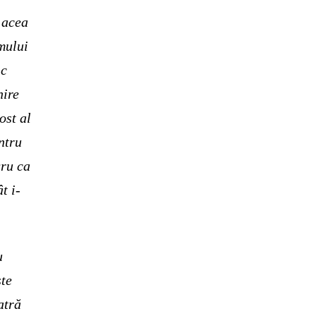
 acea
umului
ic
hire
ost al
ntru
gru ca
t i-
u
ste
atră