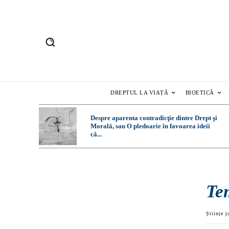
DREPTUL LA VIAȚĂ
BIOETICĂ
Despre aparenta contradicţie dintre Drept şi
Morală, sau O pledoarie în favoarea ideii
că...
Te
Științe j