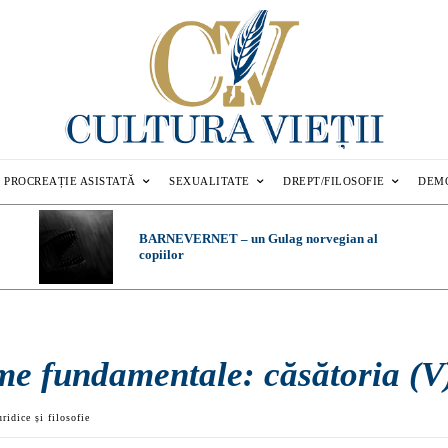
PROCREAȚIE ASISTATĂ
SEXUALITATE
DREPT/FILOSOFIE
DEM
BARNEVERNET – un Gulag norvegian al
copiilor
me fundamentale: căsătoria (V
uridice și filosofie