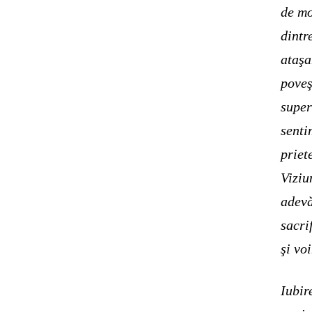
de mo
dintr
ataşa
poveş
super
senti
priet
Viziu
adevă
sacri
şi voi
Iubir