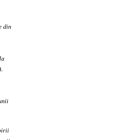
e din
la
).
unii
irii