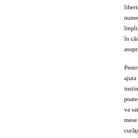
liber
nume 
împli
în că
asupr
Pentr
ajuta
insti
poate
va sa
mese 
curăţ