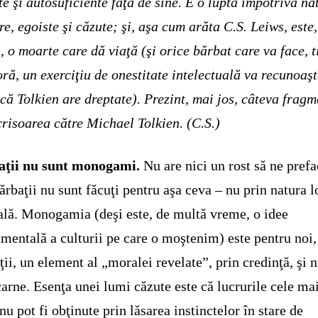
te şi autosuficiente faţă de sine. E o luptă împotriva na
re, egoiste şi căzute; şi, aşa cum arăta C.S. Leiws, este,
l, o moarte care dă viaţă (şi orice bărbat care va face, 
oră, un exerciţiu de onestitate intelectuală va recunoaşt
 că Tolkien are dreptate). Prezint, mai jos, câteva frag
crisoarea către Michael Tolkien. (C.S.)
aţii nu sunt monogami.
Nu are nici un rost să ne pref
ărbaţii nu sunt făcuţi pentru aşa ceva – nu prin natura l
lă. Monogamia (deşi este, de multă vreme, o idee
mentală a culturii pe care o moştenim) este pentru noi,
ţii, un element al „moralei revelate”, prin credinţă, şi 
carne. Esenţa unei lumi căzute este că lucrurile cele ma
nu pot fi obţinute prin lăsarea instinctelor în stare de