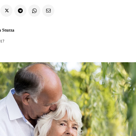
n Sturza
017