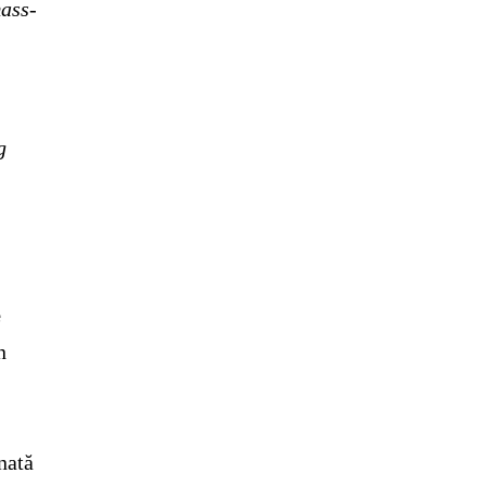
mass-
g
e
n
nată