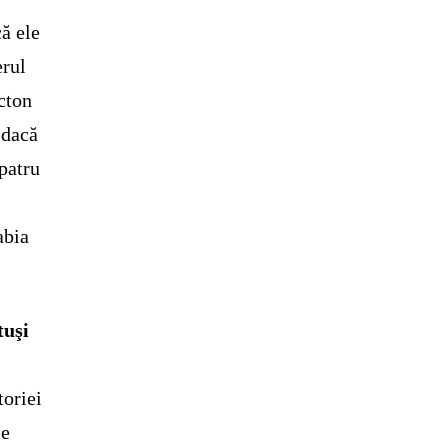
că ele
erul
cton
 dacă
patru
,
abia
tuşi
toriei
le