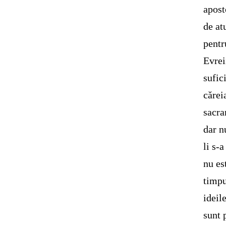
apost
de at
pentr
Evrei
sufic
cărei
sacra
dar n
li s-
nu es
timpu
ideil
sunt 