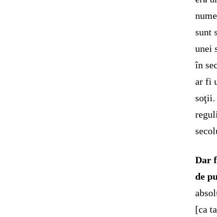
numer
sunt 
unei 
în se
ar fi
soţii
regul
secol
Dar f
de pu
absol
[ca t