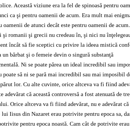
olice. Această viziune era la fel de spinoasă pentru oam
unci ca şi pentru oamenii de acum. Era mult mai enigm
u oamenii de atunci decât este pentru oamenii de acum
i şi romanii şi grecii nu credeau în, şi nici nu înţelegea
ient încât să fie sceptici cu privire la ideea mistică con
a un bărbat şi o femeie devin o singură substanţă
mentală. Ni se poate părea un ideal incredibil sau impos
u poate să ni se pară mai incredibil sau mai imposibil d
a părut lor. Cu alte cuvinte, orice altceva va fi fiind adev
te adevărat că această controversă a fost atenuată de tr
lui. Orice altceva va fi fiind adevărat, nu e adevărat că
e lui Iisus din Nazaret erau potrivite pentru epoca sa, da
potrivite pentru epoca noastă. Cam cât de potrivite erau