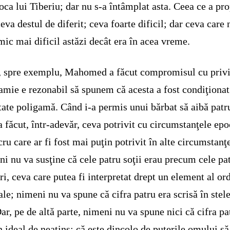
oca lui Tiberiu; dar nu s-a întâmplat asta. Ceea ce a pr
ceva destul de diferit; ceva foarte dificil; dar ceva care 
mic mai dificil astăzi decât era în acea vreme.
 spre exemplu, Mahomed a făcut compromisul cu privi
amie e rezonabil să spunem că acesta a fost condiţionat
tate poligamă. Când i-a permis unui bărbat să aibă patr
 a făcut, într-adevăr, ceva potrivit cu circumstanţele epo
cru care ar fi fost mai puţin potrivit în alte circumstanţ
i nu va susţine că cele patru soţii erau precum cele pa
ri, ceva care putea fi interpretat drept un element al ord
ale; nimeni nu va spune că cifra patru era scrisă în stel
Dar, pe de altă parte, nimeni nu va spune nici că cifra pa
n ideal de neatins; că este dincolo de puterile omului să