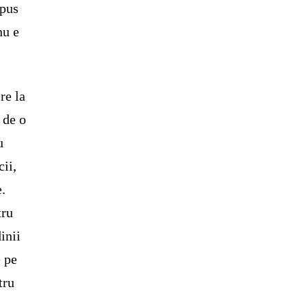
opus
nu e
re la
 de o
u
cii,
e.
tru
inii
e pe
tru