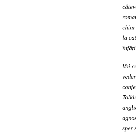
câtev
roman
chiar
la ca
înfăţ
Voi c
veder
confe
Tolki
angli
agnos
sper 