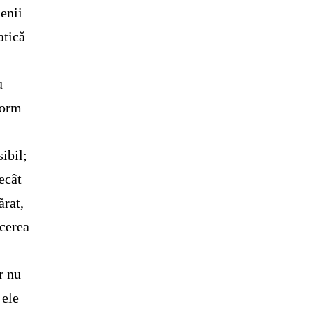
enii
atică
.
u
form
ibil;
ecât
ărat,
ecerea
r nu
 ele