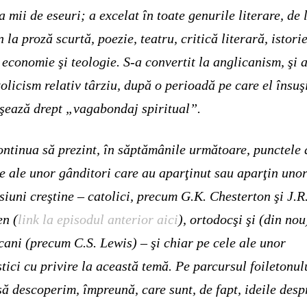
a mii de eseuri; a excelat în toate genurile literare, de 
 la proză scurtă, poezie, teatru, critică literară, istorie
 economie şi teologie. S-a convertit la anglicanism, şi 
tolicism relativ târziu, după o perioadă pe care el însuş
işează drept „vagabondaj spiritual”.
ontinua să prezint, în săptămânile următoare, punctele 
e ale unor gânditori care au aparţinut sau aparţin uno
siuni creştine – catolici, precum G.K. Chesterton şi J.R
en (
link la episodul anterior aici
), ortodocşi şi (din nou
cani (precum C.S. Lewis) – şi chiar pe cele ale unor
tici cu privire la această temă. Pe parcursul foiletonul
să descoperim, împreună, care sunt, de fapt, ideile desp