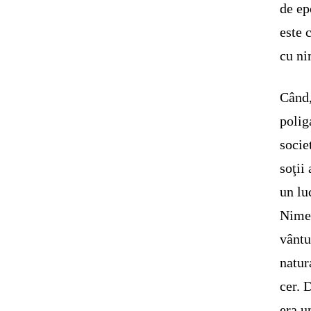
de ep
este 
cu ni
Când,
polig
socie
soţii
un lu
Nimen
vântu
natur
cer. 
era u