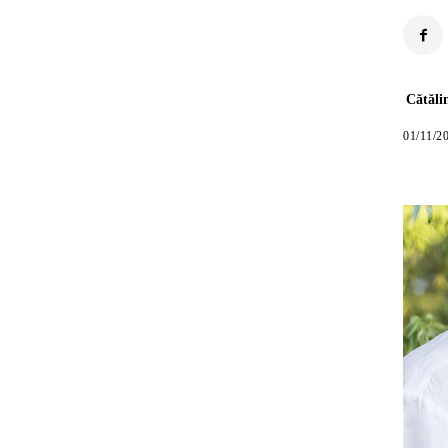
Cătăli
01/11/2