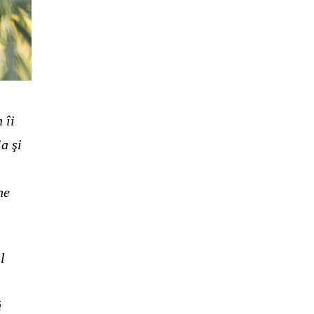
 îi
a şi
ne
l
ă