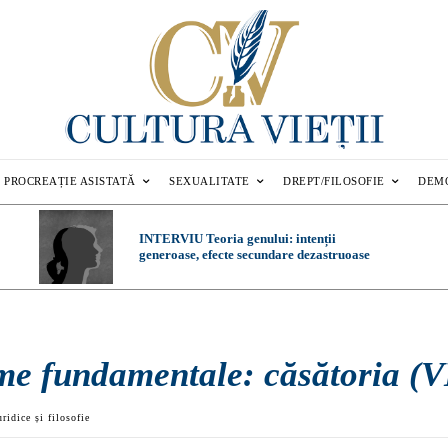
PROCREAȚIE ASISTATĂ
SEXUALITATE
DREPT/FILOSOFIE
DEM
INTERVIU Teoria genului: intenții
generoase, efecte secundare dezastruoase
me fundamentale: căsătoria (V
uridice și filosofie