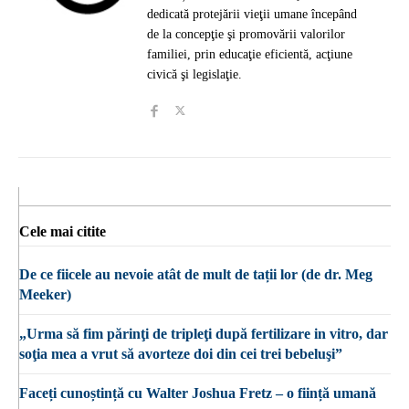
dedicată protejării vieţii umane începând
de la concepţie şi promovării valorilor
familiei, prin educaţie eficientă, acţiune
civică şi legislaţie.
Cele mai citite
De ce fiicele au nevoie atât de mult de tații lor (de dr. Meg
Meeker)
„Urma să fim părinţi de tripleţi după fertilizare in vitro, dar
soţia mea a vrut să avorteze doi din cei trei bebeluşi”
Faceți cunoștință cu Walter Joshua Fretz – o ființă umană