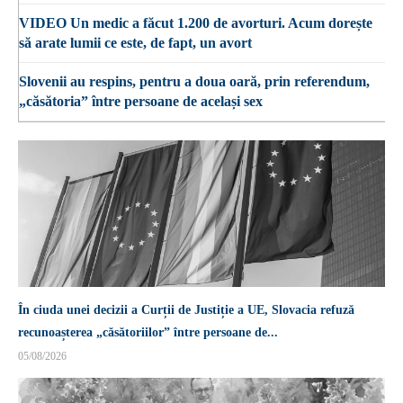
VIDEO Un medic a făcut 1.200 de avorturi. Acum dorește
să arate lumii ce este, de fapt, un avort
Slovenii au respins, pentru a doua oară, prin referendum,
„căsătoria” între persoane de același sex
În ciuda unei decizii a Curții de Justiție a UE, Slovacia refuză
recunoașterea „căsătoriilor” între persoane de...
05/08/2026