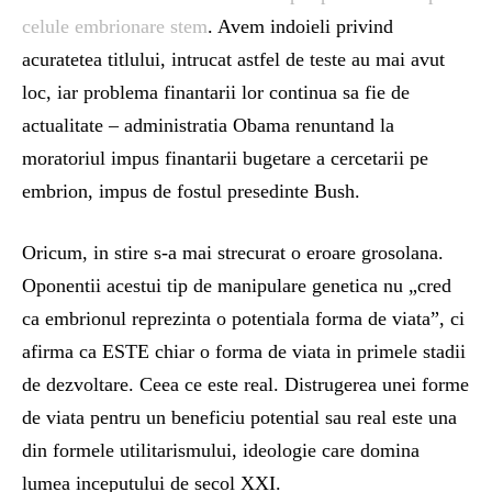
celule embrionare stem
. Avem indoieli privind
acuratetea titlului, intrucat astfel de teste au mai avut
loc, iar problema finantarii lor continua sa fie de
actualitate – administratia Obama renuntand la
moratoriul impus finantarii bugetare a cercetarii pe
embrion, impus de fostul presedinte Bush.
Oricum, in stire s-a mai strecurat o eroare grosolana.
Oponentii acestui tip de manipulare genetica nu „cred
ca embrionul reprezinta o potentiala forma de viata”, ci
afirma ca ESTE chiar o forma de viata in primele stadii
de dezvoltare. Ceea ce este real. Distrugerea unei forme
de viata pentru un beneficiu potential sau real este una
din formele utilitarismului, ideologie care domina
lumea inceputului de secol XXI.