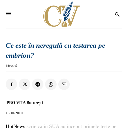
Ce este în neregulă cu testarea pe
embrion?
Bioetică
PRO VITA București
13/10/2010
HotNews
scrie ca in SUA au inceput primele teste pe