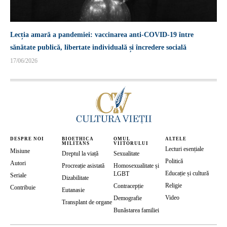
Lecția amară a pandemiei: vaccinarea anti-COVID-19 între
sănătate publică, libertate individuală și încredere socială
17/06/2026
DESPRE NOI
BIOETHICA
OMUL
ALTELE
MILITANS
VIITORULUI
Lecturi esențiale
Misiune
Dreptul la viață
Sexualitate
Politică
Autori
Procreație asistată
Homosexualitate și
Educație și cultură
LGBT
Seriale
Dizabilitate
Religie
Contracepție
Contribuie
Eutanasie
Video
Demografie
Transplant de organe
Bunăstarea familiei