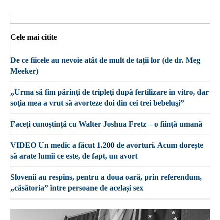
Cele mai citite
De ce fiicele au nevoie atât de mult de tații lor (de dr. Meg
Meeker)
„Urma să fim părinţi de tripleţi după fertilizare in vitro, dar
soţia mea a vrut să avorteze doi din cei trei bebeluşi”
Faceți cunoștință cu Walter Joshua Fretz – o ființă umană
VIDEO Un medic a făcut 1.200 de avorturi. Acum dorește
să arate lumii ce este, de fapt, un avort
Slovenii au respins, pentru a doua oară, prin referendum,
„căsătoria” între persoane de același sex