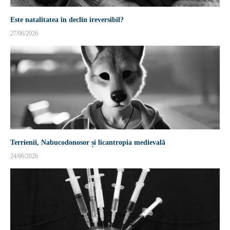
Este natalitatea în declin ireversibil?
27/06/2026
Terrienii, Nabucodonosor și licantropia medievală
24/06/2026