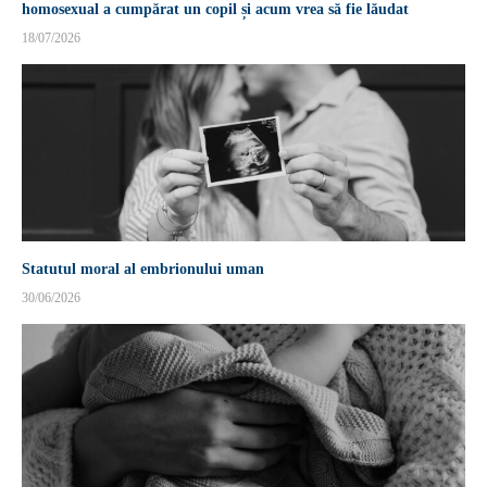
homosexual a cumpărat un copil și acum vrea să fie lăudat
18/07/2026
Statutul moral al embrionului uman
30/06/2026