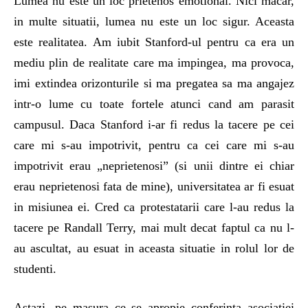
Lumea nu este un loc prietenos emotional. Nici macar,
in multe situatii, lumea nu este un loc sigur. Aceasta
este realitatea. Am iubit Stanford-ul pentru ca era un
mediu plin de realitate care ma impingea, ma provoca,
imi extindea orizonturile si ma pregatea sa ma angajez
intr-o lume cu toate fortele atunci cand am parasit
campusul. Daca Stanford i-ar fi redus la tacere pe cei
care mi s-au impotrivit, pentru ca cei care mi s-au
impotrivit erau „neprietenosi” (si unii dintre ei chiar
erau neprietenosi fata de mine), universitatea ar fi esuat
in misiunea ei. Cred ca protestatarii care l-au redus la
tacere pe Randall Terry, mai mult decat faptul ca nu l-
au ascultat, au esuat in aceasta situatie in rolul lor de
studenti.
Astazi, pe masura ce se apropie conferinta asociatiei