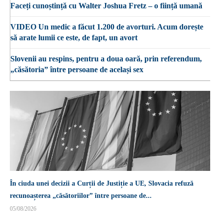
Faceți cunoștință cu Walter Joshua Fretz – o ființă umană
VIDEO Un medic a făcut 1.200 de avorturi. Acum dorește
să arate lumii ce este, de fapt, un avort
Slovenii au respins, pentru a doua oară, prin referendum,
„căsătoria” între persoane de același sex
În ciuda unei decizii a Curții de Justiție a UE, Slovacia refuză
recunoașterea „căsătoriilor” între persoane de...
05/08/2026