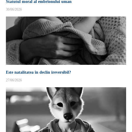
Statutul moral al embrionului uman
30/06/2026
Este natalitatea în declin ireversibil?
27/06/2026