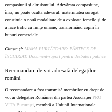
compasiunii și altruismului. Adevărata compasiune,
însă, nu poate oculta adevărul: maternitatea surogat
constituie o nouă modalitate de a exploata femeile și de
a face trafic cu ființe umane, transformând copiii în
bunuri comerciale.
Citește și:
MAMA PURTĂTOARE: PÂNTECE DE
ÎNCHIRIAT. Document-suport pentru dezbateri publice
Recomandare de vot adresată delegaților
români
O recomandare a fost transmisă membrilor cu drept de
vot ai delegației României din partea Asociației
PRO
VITA București
, membră a Uniunii Internaționale