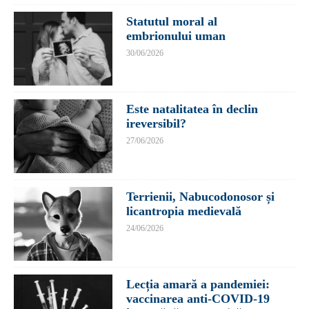
Statutul moral al
embrionului uman
30/06/2026
Este natalitatea în declin
ireversibil?
27/06/2026
Terrienii, Nabucodonosor și
licantropia medievală
24/06/2026
Lecția amară a pandemiei:
vaccinarea anti-COVID-19