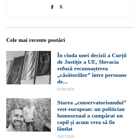
Cele mai recente postări
În ciuda unei decizii a Curții
de Justiție a UE, Slovacia
refuză recunoașterea
„căsătoriilor” între persoane
de...
05/08/2026
Starea „conservatorismului”
vest-european: un politician
homosexual a cumpărat un
copil și acum vrea să fie
lăudat
18/07/2026