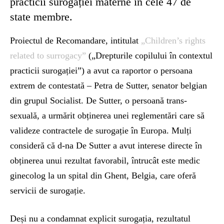
practicii surogației materne în cele 47 de
state membre.
Proiectul de Recomandare, intitulat
„Children’s rights
related to surrogacy”
(„Drepturile copilului în contextul
practicii surogației”) a avut ca raportor o persoana
extrem de contestată – Petra de Sutter, senator belgian
din grupul Socialist. De Sutter, o persoană trans-
sexuală, a urmărit obținerea unei reglementări care să
valideze contractele de surogație în Europa. Mulți
consideră că d-na De Sutter a avut interese directe în
obținerea unui rezultat favorabil, întrucât este medic
ginecolog la un spital din Ghent, Belgia, care oferă
servicii de surogație.
Deși nu a condamnat explicit surogația, rezultatul