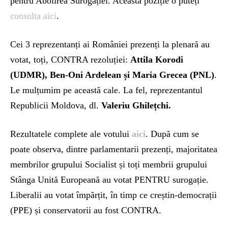
pentru Abolirea Surogației. Această poziție o puteți
consulta aici
.
Cei 3 reprezentanți ai României prezenți la plenară au
votat, toți, CONTRA rezoluției:
Attila Korodi
(UDMR), Ben-Oni Ardelean și Maria Grecea (PNL)
.
Le mulțumim pe această cale. La fel, reprezentantul
Republicii Moldova, dl.
Valeriu Ghilețchi.
Rezultatele complete ale votului
aici
. După cum se
poate observa, dintre parlamentarii prezenți, majoritatea
membrilor grupului Socialist și toți membrii grupului
Stânga Unită Europeană au votat PENTRU surogație.
Liberalii au votat împărțit, în timp ce creștin-democrații
(PPE) și conservatorii au fost CONTRA.