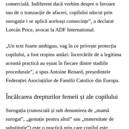
comercială. Indiferent dacă vorbim despre o favoare
sau de o tranzacție de afaceri, copilului născut prin
surogație i se aplică aceleași consecințe”, a declarat
Lorcán Price, avocat la ADF International.
„Un text foarte ambiguu, vag în ce privește protecția
copilului, a fost respins astăzi: încercările de a legitima
această practică au eșuat în fiecare dintre stadiile
procedurale”, a spus Antoine Renard, președintele
Federației Asociațiilor de Familii Catolice din Europa.
Încălcarea drepturilor femeii și ale copilului
Surogația (cunoscută și sub denumirea de „mamă
surogat”, „gestație pentru altul” sau „maternitate de
substituție”) este o practică prin care copilul este