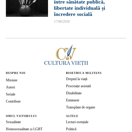
între sănătate publică,
libertate individuală și
încredere socială
17/06/2026
DESPRE NOI
BIOETHICA MILITANS
Dreptul la viață
Misiune
Procreație asistată
Autori
Dizabilitate
Seriale
Eutanasie
Contribuie
Transplant de organe
OMUL VIITORULUI
ALTELE
Sexualitate
Lecturi esențiale
Homosexualitate și LGBT
Politică