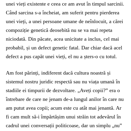
unei vieți existente e ceea ce am avut în timpul sarcinii.
Când sarcina s-a încheiat, am suferit pentru pierderea
unei vieți, a unei persoane umane de neînlocuit, a cărei
compoziție genetică deosebită nu se va mai repeta
niciodată. Din păcate, acea unicitate a inclus, cel mai
probabil, și un defect genetic fatal. Dar chiar dacă acel
defect a pus capăt unei vieți, el nu a șters-o cu totul.
Am fost părinți, indiferent dacă cultura noastră și
sistemul nostru juridic respectă sau nu viața umană în
stadiile ei timpurii de dezvoltare. „Aveți copii?” era o
întrebare de care ne jenam de-a lungul anilor în care nu
am putut avea copii; acum este cu atât mai jenantă. Ar
fi cam mult să-i împărtășim unui străin tot adevărul în
cadrul unei conversații politicoase, dar un simplu „nu”