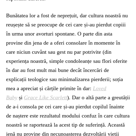
Bunătatea lor a fost de neprețuit, dar cultura noastră nu
reușește să se preocupe de cei care și-au pierdut copiii
în urma unor avorturi spontane. O parte din asta
provine din jena de a oferi consolare în momente în
care niciun cuvânt sau gest nu par potrivite (din
experiența noastră, simple condoleanțe sau flori oferite
în dar au fost mult mai bune decât încercări de
explicații teologice sau minimalizarea pierderii; soția
mea a apreciat și cărțile primite în dar:
Loved
Baby
și
Grace Like Scarlett
). Dar o altă parte a greutății
de a-i consola pe cei care și-au pierdut copilul înainte
de naștere este rezultatul modului confuz în care cultura
noastră se raportează la acest tip de suferință. Această
jenă nu provine din necunoașterea dezvoltării vieții