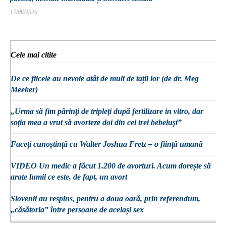
17/06/2026
Cele mai citite
De ce fiicele au nevoie atât de mult de tații lor (de dr. Meg
Meeker)
„Urma să fim părinţi de tripleţi după fertilizare in vitro, dar
soţia mea a vrut să avorteze doi din cei trei bebeluşi”
Faceți cunoștință cu Walter Joshua Fretz – o ființă umană
VIDEO Un medic a făcut 1.200 de avorturi. Acum dorește să
arate lumii ce este, de fapt, un avort
Slovenii au respins, pentru a doua oară, prin referendum,
„căsătoria” între persoane de același sex