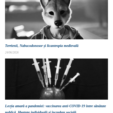
Terrienii, Nabucodonosor și licantropia medievală
24/06/2026
Lecția amară a pandemiei: vaccinarea anti-COVID-19 între sănătate
publică, libertate individuală și încredere socială