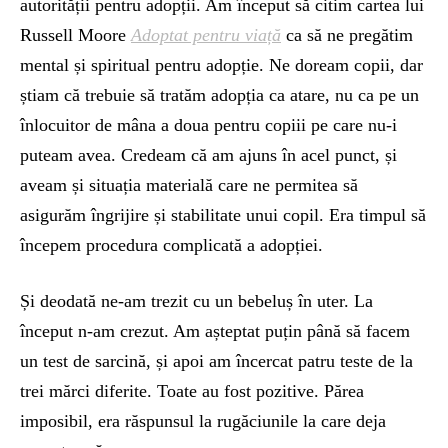
autorității pentru adopții. Am început să citim cartea lui
Russell Moore
Adoptat pentru viață
ca să ne pregătim
mental și spiritual pentru adopție. Ne doream copii, dar
știam că trebuie să tratăm adopția ca atare, nu ca pe un
înlocuitor de mâna a doua pentru copiii pe care nu-i
puteam avea. Credeam că am ajuns în acel punct, și
aveam și situația materială care ne permitea să
asigurăm îngrijire și stabilitate unui copil. Era timpul să
începem procedura complicată a adopției.
Și deodată ne-am trezit cu un bebeluș în uter. La
început n-am crezut. Am așteptat puțin până să facem
un test de sarcină, și apoi am încercat patru teste de la
trei mărci diferite. Toate au fost pozitive. Părea
imposibil, era răspunsul la rugăciunile la care deja