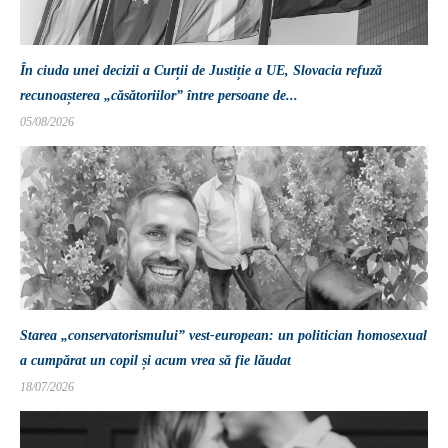
În ciuda unei decizii a Curții de Justiție a UE, Slovacia refuză
recunoașterea „căsătoriilor” între persoane de...
05/08/2026
Starea „conservatorismului” vest-european: un politician homosexual
a cumpărat un copil și acum vrea să fie lăudat
18/07/2026