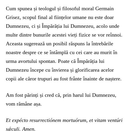
Cum spunea și teologul și filosoful moral Germain
Grisez, scopul final al ființelor umane nu este doar
Dumnezeu, ci și Împărăția lui Dumnezeu, acolo unde
multe dintre bunurile acestei vieți fizice se vor reînnoi.
Aceasta sugerează un posibil răspuns la întrebările
noastre despre ce se întâmplă cu cei care au murit în
urma avortului spontan. Poate că Împărăția lui
Dumnezeu începe cu învierea și glorificarea acelor
copii ale căror trupuri au fost frânte înainte de naștere.
Am fost părinți și cred că, prin harul lui Dumnezeu,
vom rămâne așa.
Et expécto resurrectiónem mortuórum, et vitam ventúri
sǽculi. Amen.