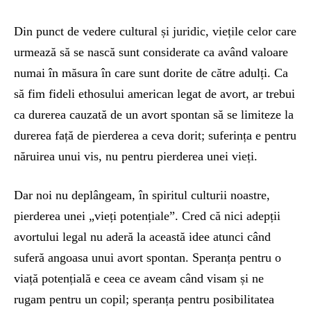
Din punct de vedere cultural și juridic, viețile celor care
urmează să se nască sunt considerate ca având valoare
numai în măsura în care sunt dorite de către adulți. Ca
să fim fideli ethosului american legat de avort, ar trebui
ca durerea cauzată de un avort spontan să se limiteze la
durerea față de pierderea a ceva dorit; suferința e pentru
năruirea unui vis, nu pentru pierderea unei vieți.
Dar noi nu deplângeam, în spiritul culturii noastre,
pierderea unei „vieți potențiale”. Cred că nici adepții
avortului legal nu aderă la această idee atunci când
suferă angoasa unui avort spontan. Speranța pentru o
viață potențială e ceea ce aveam când visam și ne
rugam pentru un copil; speranța pentru posibilitatea