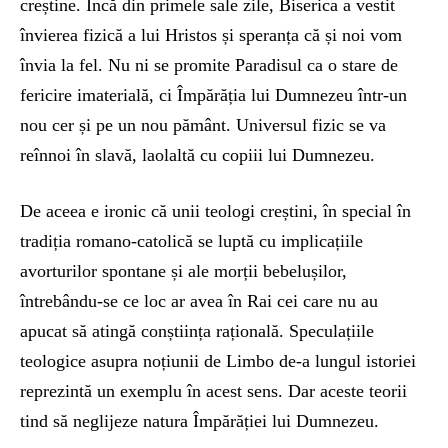
creștine. Încă din primele sale zile, Biserica a vestit
învierea fizică a lui Hristos și speranța că și noi vom
învia la fel. Nu ni se promite Paradisul ca o stare de
fericire imaterială, ci Împărăția lui Dumnezeu într-un
nou cer și pe un nou pământ. Universul fizic se va
reînnoi în slavă, laolaltă cu copiii lui Dumnezeu.
De aceea e ironic că unii teologi creștini, în special în
tradiția romano-catolică se luptă cu implicațiile
avorturilor spontane și ale morții bebelușilor,
întrebându-se ce loc ar avea în Rai cei care nu au
apucat să atingă conștiința rațională. Speculațiile
teologice asupra noțiunii de Limbo de-a lungul istoriei
reprezintă un exemplu în acest sens. Dar aceste teorii
tind să neglijeze natura Împărăției lui Dumnezeu.