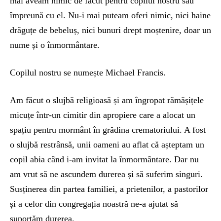
mai aveam nimic de făcut pentru copilul nostru sau
împreună cu el. Nu-i mai puteam oferi nimic, nici haine
drăguțe de bebeluș, nici bunuri drept moștenire, doar un
nume și o înmormântare.
Copilul nostru se numește Michael Francis.
Am făcut o slujbă religioasă și am îngropat rămășițele
micuțe într-un cimitir din apropiere care a alocat un
spațiu pentru mormânt în grădina crematoriului. A fost
o slujbă restrânsă, unii oameni au aflat că așteptam un
copil abia când i-am invitat la înmormântare. Dar nu
am vrut să ne ascundem durerea și să suferim singuri.
Susținerea din partea familiei, a prietenilor, a pastorilor
și a celor din congregația noastră ne-a ajutat să
suportăm durerea.