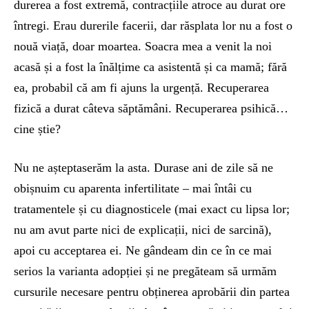
durerea a fost extremă, contracțiile atroce au durat ore
întregi. Erau durerile facerii, dar răsplata lor nu a fost o
nouă viață, doar moartea. Soacra mea a venit la noi
acasă și a fost la înălțime ca asistentă și ca mamă; fără
ea, probabil că am fi ajuns la urgență. Recuperarea
fizică a durat câteva săptămâni. Recuperarea psihică…
cine știe?
Nu ne așteptaserăm la asta. Durase ani de zile să ne
obișnuim cu aparenta infertilitate – mai întâi cu
tratamentele și cu diagnosticele (mai exact cu lipsa lor;
nu am avut parte nici de explicații, nici de sarcină),
apoi cu acceptarea ei. Ne gândeam din ce în ce mai
serios la varianta adopției și ne pregăteam să urmăm
cursurile necesare pentru obținerea aprobării din partea