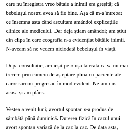
care nu înregistra vreo bătaie a inimii era greșită; că
bebelușul nostru avea să fie bine. Așa că m-a întrebat
ce însemna asta când ascultam amândoi explicațiile
clinice ale medicului. Dar deja știam amândoi; am știut
din clipa în care ecografia n-a evidențiat bătăile inimii.
N-aveam să ne vedem niciodată bebelușul în viață.
După consultație, am ieșit pe o ușă laterală ca să nu mai
trecem prin camera de așteptare plină cu paciente ale
căror sarcini progresau în mod evident. Ne-am dus
acasă și am plâns.
Vestea a venit luni; avortul spontan s-a produs de
sâmbătă până duminică. Durerea fizică în cazul unui
avort spontan variază de la caz la caz. De data asta,