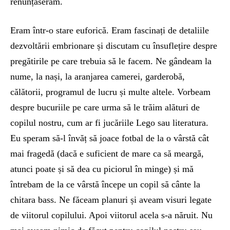
renunțaserăm.
Eram într-o stare euforică. Eram fascinați de detaliile
dezvoltării embrionare și discutam cu însuflețire despre
pregătirile pe care trebuia să le facem. Ne gândeam la
nume, la nași, la aranjarea camerei, garderobă,
călătorii, programul de lucru și multe altele. Vorbeam
despre bucuriile pe care urma să le trăim alături de
copilul nostru, cum ar fi jucăriile Lego sau literatura.
Eu speram să-l învăț să joace fotbal de la o vârstă cât
mai fragedă (dacă e suficient de mare ca să meargă,
atunci poate și să dea cu piciorul în minge) și mă
întrebam de la ce vârstă începe un copil să cânte la
chitara bass. Ne făceam planuri și aveam visuri legate
de viitorul copilului. Apoi viitorul acela s-a năruit. Nu