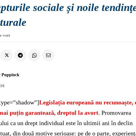
pturile sociale și noile tendinţ
turale
a viață
r Puppinck
016
 type=”shadow”]
Legislația europeană nu recunoaște, 
mai puțin garantează, dreptul la avort
. Promovarea
ului ca un drept individual este în ultimii ani în declin
tuat, din două motive serioase: pe de o parte, experienț