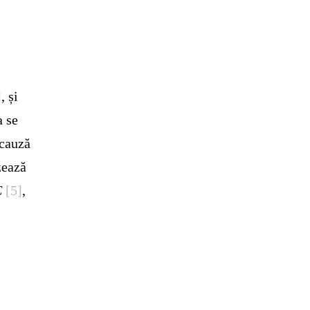
]
, și
a se
 cauză
zează
C
[5]
,