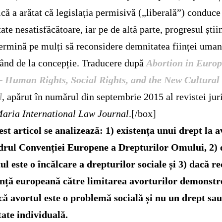
ică a arătat că legislația permisivă („liberală”) conduce
tate nesatisfăcătoare, iar pe de altă parte, progresul știin
termină pe mulți să reconsidere demnitatea ființei uma
ând de la concepție. Traducere după
Abortion in Euro
 Human Rights, Social Rights, and the New Cultural
d
, apărut în numărul din septembrie 2015 al revistei jur
aria International Law Journal
.[/box]
est articol se analizează: 1) existența unui drept la a
adrul Convenției Europene a Drepturilor Omului, 2)
ul este o încălcare a drepturilor sociale și 3) dacă r
nță europeană către limitarea avorturilor demonstr
ă avortul este o problemă socială și nu un drept sau
tate individuală.