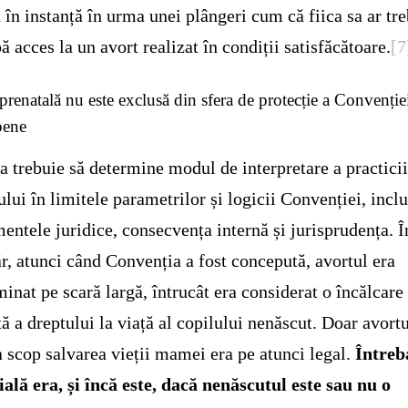
 în instanță în urma unei plângeri cum că fiica sa ar tr
bă acces la un avort realizat în condiții satisfăcătoare.
[7
prenatală nu este exclusă din sfera de protecție a Convenție
pene
a trebuie să determine modul de interpretare a practici
ului în limitele parametrilor și logicii Convenției, incl
entele juridice, consecvența internă și jurisprudența. Î
r, atunci când Convenția a fost concepută, avortul era
minat pe scară largă, întrucât era considerat o încălcare
tă a dreptului la viață al copilului nenăscut. Doar avortu
a scop salvarea vieții mamei era pe atunci legal.
Întreb
ială era, și încă este, dacă nenăscutul este sau nu o