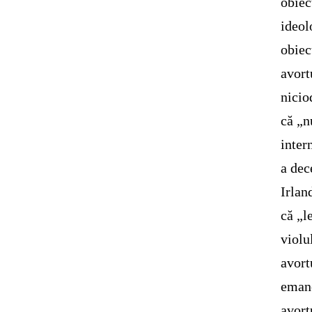
obiec
ideol
obiec
avort
nicio
că „n
inter
a dec
Irlan
că „l
violu
avort
emanc
avort