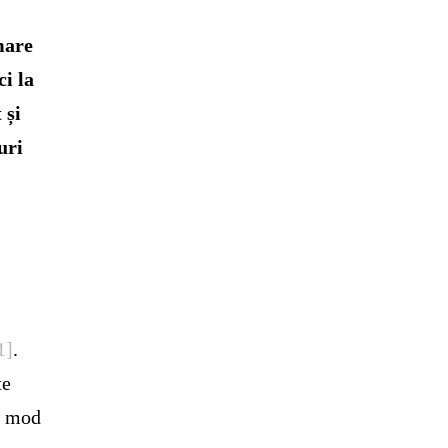
mare
ci la
 și
uri
1]
.
te
în mod