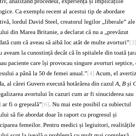
tiv, analizând procedeul, experiența și implicațiile
ogice. Ca exemplu recent al acestui tip de abordare
tivă, lordul David Steel, creatorul legilor „liberale” ale
ului din Marea Britanie, a declarat că nu a „prevăzut
dată cum că aveau să aibă loc atât de multe avorturi”
[3
u aveam la cunostință decât că în spitalele din toată țar
nau paciente care își provocau singure avorturi septice,
esului a până la 50 de femei anual.”
[4]
Acum, el averti
da, al cărei Guvern execută hotărârea din cazul
A, B și 
egalizarea avortului în cazuri cum ar fi sinuciderea sau
l ar fi o greșeală”
[6]
. Nu mai este posibil ca subiectul
ului să fie abordat doar în raport cu progresul și
iparea femeilor. Pentru medici și legiuitori, realitățile
ului scot la iveală o problemă cu mult mai complexă.