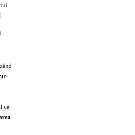
ebui
]
i
i
uzând
ntr-
l ce
area