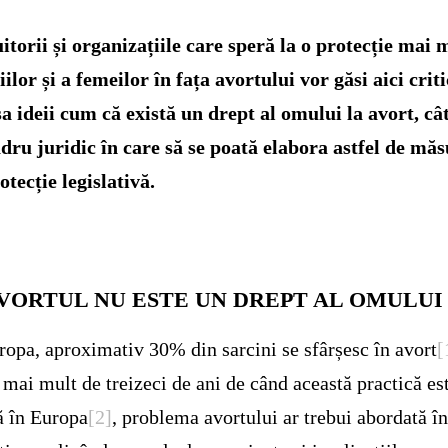
itorii și organizațiile care speră la o protecție mai 
iilor și a femeilor în fața avortului vor găsi aici criti
a ideii cum că există un drept al omului la avort, cât
dru juridic în care să se poată elabora astfel de măs
otecție legislativă.
VORTUL NU ESTE UN DREPT AL OMULUI
ropa, aproximativ 30% din sarcini se sfârșesc în avort
[
mai mult de treizeci de ani de când această practică es
ă în Europa
[2]
, problema avortului ar trebui abordată 