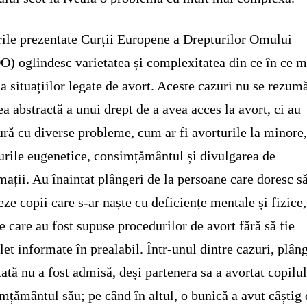
ile prezentate Curții Europene a Drepturilor Omului
) oglindesc varietatea și complexitatea din ce în ce m
a situațiilor legate de avort. Aceste cazuri nu se rezumă
ea abstractă a unui drept de a avea acces la avort, ci au
ură cu diverse probleme, cum ar fi avorturile la minore
urile eugenetice, consimțământul și divulgarea de
mații. Au înaintat plângeri de la persoane care doresc s
eze copii care s-ar naște cu deficiențe mentale și fizice
le care au fost supuse procedurilor de avort fără să fie
et informate în prealabil. Într-unul dintre cazuri, plân
tată nu a fost admisă, deși partenera sa a avortat copilul
mțământul său; pe când în altul, o bunică a avut câștig