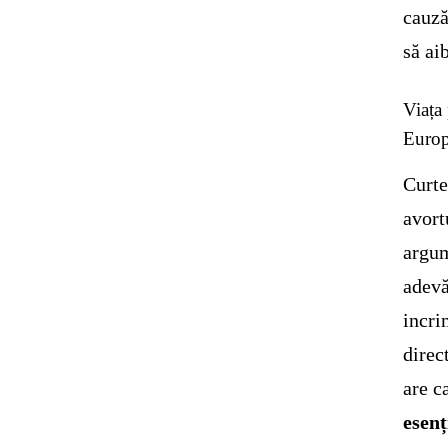
cauză
să ai
Viața 
Euro
Curte
avort
argum
adevă
incri
direc
are c
esenț