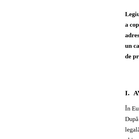
Legiu
a cop
adres
un ca
de pr
I.
A
În Eu
După 
legal