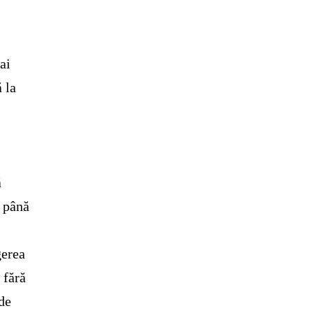
ai
 la
,
ă
, până
gerea
 fără
 de