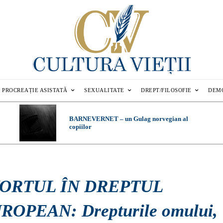
PROCREAȚIE ASISTATĂ
SEXUALITATE
DREPT/FILOSOFIE
DEM
BARNEVERNET – un Gulag norvegian al
copiilor
ORTUL ÎN DREPTUL
ROPEAN: Drepturile omului,