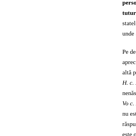
perso
tutur
state
unde 
Pe de
aprec
altă 
H. c.
nenăs
Vo c.
nu es
răspu
este 