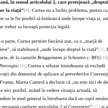
ană, în sensul articolului 2, care protejează „dreptu
or la viață”
[8]
. Curtea nu a închis problema, pentru ca
lor sa le fie posibil să hotărască unde începe viața și, ast
ar trebui sa înceapă protecția legală.
-o parte, Curtea permite fiecărui stat, cu o „marjă de
iere”, să stabilească „unde începe dreptul la viață”
[9]
. 
parte, de la cazurile
Brüggemann și Scheuten c. RFG
[10
 Norvegia
[11]
,
Curtea a refuzat întotdeauna să excludă
cuții din domeniul de aplicare al prevederilor Convenți
 Franța
, Marea Cameră a declarat că „nu este nici de dor
te nici posibil, având în vedere situaţia actuală, să
ndem în mod general la întrebarea dacă un copil nenăs
o persoană conform articolului 2 al Convenţiei”
[12]
şi 