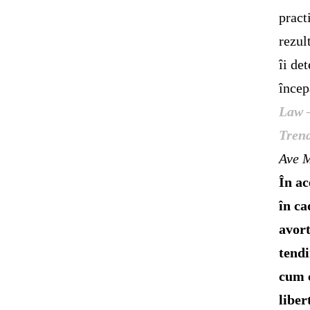
pract
rezul
îi de
încep
Law –
Tren
Ave M
În ac
în c
avort
tendi
cum c
liber