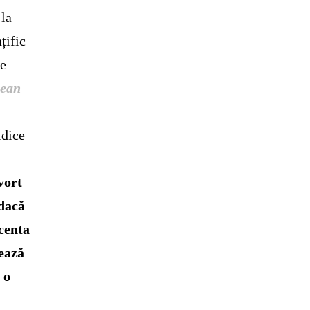
 la
țific
ne
pean
idice
vort
 dacă
ecenta
ează
 o