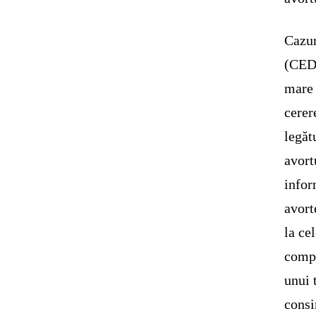
Cazur
(CEDO
mare 
cerer
legăt
avort
infor
avort
la ce
compl
unui 
consi