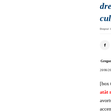
dre
cul
Dreptul l
Grego
20/06/2
[box
atât 
avort
accen