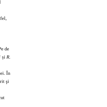
l
fel,
Pe de
]
și
R.
ei. În
it şi
cut
a