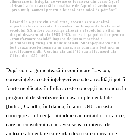
alimentare în Etiopia, de vreme ce foametea din această țară
africană a fost cauzată în totalitate de faptul că acolo sunt
„prea mulți oameni pentru o bucată prea mică de pământ”.
Lăsând la o parte cinismul crud, aceasta este o analiză
superficială şi aberantă. Foametea din Etiopia de la sfârșitul
secolului XX a fost consecința directă a războiului civil și, în
timpul dezastrului din 1983-1985, consecinţa politicilor pentru
„transformare socială” impuse de junta marxistă a
[dictatorului] Mengistu Haile Mariam.
Suprapopularea nu a
fost cauza acestei foamete în masă, aşa cum nu a fost nici în
cazul foametei din Ucraina din anii ‘30 sau al foametei din
China din 1959-1961.
După cum argumentează în continuare Lawson,
consecințele acestei înțelegeri eronate a realităţii pot fi
foarte neplăcute: în India aceste concepţii au condus la
programul de sterilizare în masă implementat de
[Indira] Gandhi; în Irlanda, în anii 1840, această
concepţie a influenţat atitudinea autorităţilor britanice,
care au considerat că nu avea sens trimiterea de
ajutoare alimentare către irlandezii care mureau de