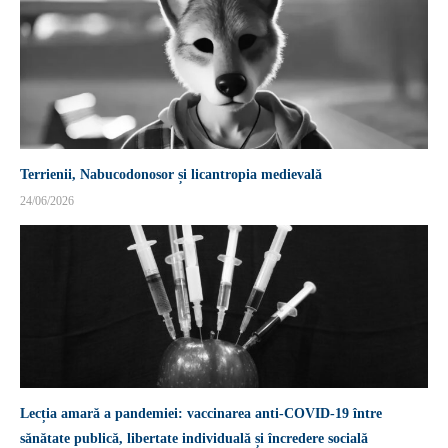
Terrienii, Nabucodonosor și licantropia medievală
24/06/2026
Lecția amară a pandemiei: vaccinarea anti-COVID-19 între
sănătate publică, libertate individuală și încredere socială