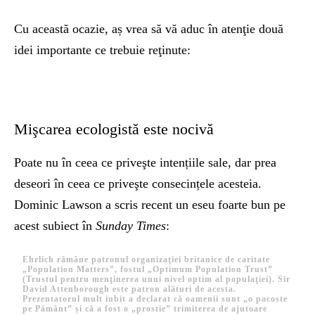
Cu această ocazie, aș vrea să vă aduc în atenţie două
idei importante ce trebuie reţinute:
Mişcarea ecologistă este nocivă
Poate nu în ceea ce priveşte intențiile sale, dar prea
deseori în ceea ce priveşte consecințele acesteia.
Dominic Lawson a scris recent un eseu foarte bun pe
acest subiect în
Sunday Times
:
Ehrlich rămâne patronul organizaţiei britanice de caritate
„Population Matters”, fostul „Optimum Population Trust”
(Trustul pentru menţinerea unui nivel optim al populaţiei). Sir
David Attenborough este patron alături de acesta.
Prezentatorul mult iubit a declarat că oamenii sunt „o pacoste
pe Pământ” și că a fost o „prostie” trimiterea de ajutoare