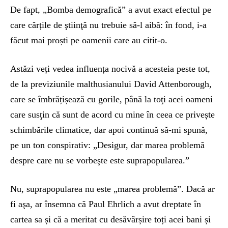
De fapt, „Bomba demografică” a avut exact efectul pe
care cărțile de ştiinţă nu trebuie să-l aibă: în fond, i-a
făcut mai proști pe oamenii care au citit-o.
Astăzi veți vedea influența nocivă a acesteia peste tot,
de la previziunile malthusianului David Attenborough,
care se îmbrățișează cu gorile, până la toţi acei oameni
care susţin că sunt de acord cu mine în ceea ce privește
schimbările climatice, dar apoi continuă să-mi spună,
pe un ton conspirativ: „Desigur, dar marea problemă
despre care nu se vorbeşte este suprapopularea.”
Nu, suprapopularea nu este „marea problemă”. Dacă ar
fi aşa, ar însemna că Paul Ehrlich a avut dreptate în
cartea sa și că a meritat cu desăvârșire toți acei bani și