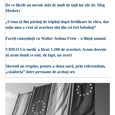
De ce fiicele au nevoie atât de mult de tații lor (de dr. Meg
Meeker)
„Urma să fim părinţi de tripleţi după fertilizare in vitro, dar
soţia mea a vrut să avorteze doi din cei trei bebeluşi”
Faceți cunoștință cu Walter Joshua Fretz – o ființă umană
VIDEO Un medic a făcut 1.200 de avorturi. Acum dorește
să arate lumii ce este, de fapt, un avort
Slovenii au respins, pentru a doua oară, prin referendum,
„căsătoria” între persoane de același sex