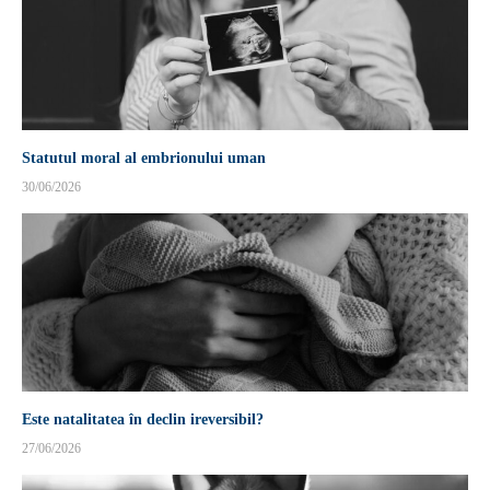
Statutul moral al embrionului uman
30/06/2026
Este natalitatea în declin ireversibil?
27/06/2026