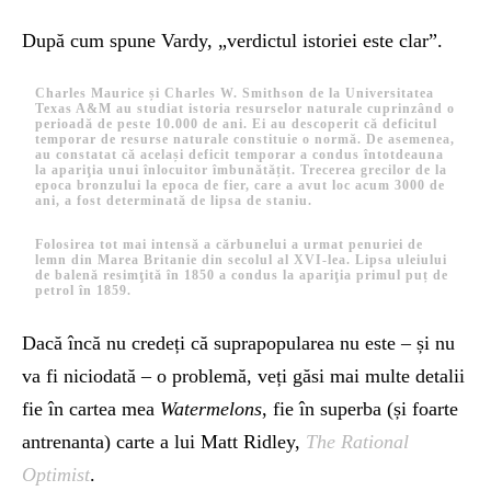
După cum spune Vardy, „verdictul istoriei este clar”.
Charles Maurice și Charles W. Smithson de la Universitatea
Texas A&M au studiat istoria resurselor naturale cuprinzând o
perioadă de peste 10.000 de ani. Ei au descoperit că deficitul
temporar de resurse naturale constituie o normă. De asemenea,
au constatat că același deficit temporar a condus întotdeauna
la apariţia unui înlocuitor îmbunătățit. Trecerea grecilor de la
epoca bronzului la epoca de fier, care a avut loc acum 3000 de
ani, a fost determinată de lipsa de staniu.
Folosirea tot mai intensă a cărbunelui a urmat penuriei de
lemn din Marea Britanie din secolul al XVI-lea. Lipsa uleiului
de balenă resimţită în 1850 a condus la apariţia primul puț de
petrol în 1859.
Dacă încă nu credeți că suprapopularea nu este – și nu
va fi niciodată – o problemă, veți găsi mai multe detalii
fie în cartea mea
Watermelons
, fie în superba (și foarte
antrenanta) carte a lui Matt Ridley,
The Rational
Optimist
.