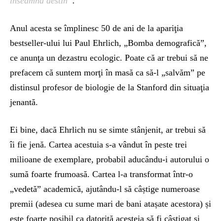
înseamnă destin”
.
Anul acesta se împlinesc 50 de ani de la apariţia
bestseller-ului lui Paul Ehrlich, „Bomba demografică”,
ce anunţa un dezastru ecologic. Poate că ar trebui să ne
prefacem că suntem morţi în masă ca să-l „salvăm” pe
distinsul profesor de biologie de la Stanford din situaţia
jenantă.
Ei bine, dacă Ehrlich nu se simte stânjenit, ar trebui să
îi fie jenă. Cartea acestuia s-a vândut în peste trei
milioane de exemplare, probabil aducându-i autorului o
sumă foarte frumoasă. Cartea l-a transformat într-o
„vedetă” academică, ajutându-l să câștige numeroase
premii (adesea cu sume mari de bani atașate acestora) și
este foarte posibil ca datorită acesteia să fi câştigat şi