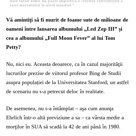
dată târzie nimic nu poate împiedica o creștere substanțială a
ratei mortalității la nivel mondial.”
Vă amintiţi să fi murit de foame sute de milioane de
oameni între lansarea albumului „Led Zep III” și
cea a albumului „Full Moon Fever” al lui Tom
Petty?
Nu, nici eu. Aceasta deoarece, ca în cazul majorităţii
lucrurilor prezise de viitorul profesor Bing de Studii
asupra populației de la Universitatea Stanford, un astfel
de scenariu nu s-a petrecut deloc în realitate.
De asemenea, nu s-a întâmplat – aşa cum anunţa
Ehrlich într-o altă previziune a sa – ca vârsta medie a
morţilor în SUA să scadă la 42 de ani până în 1980.