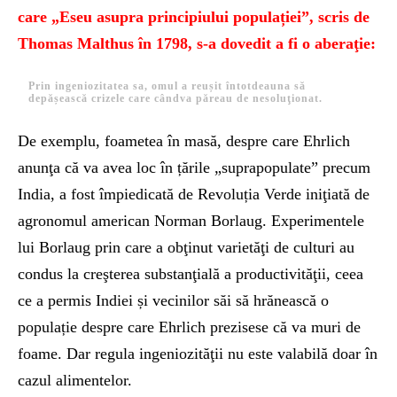
care „Eseu asupra principiului populației”, scris de
Thomas Malthus în 1798, s-a dovedit a fi o aberaţie:
Prin ingeniozitatea sa, omul a reușit întotdeauna să
depășească crizele care cândva păreau de nesoluţionat.
De exemplu, foametea în masă, despre care Ehrlich
anunţa că va avea loc în țările „suprapopulate” precum
India, a fost împiedicată de Revoluția Verde iniţiată de
agronomul american Norman Borlaug. Experimentele
lui Borlaug prin care a obţinut varietăţi de culturi au
condus la creşterea substanţială a productivităţii, ceea
ce a permis Indiei și vecinilor săi să hrănească o
populație despre care Ehrlich prezisese că va muri de
foame. Dar regula ingeniozităţii nu este valabilă doar în
cazul alimentelor.