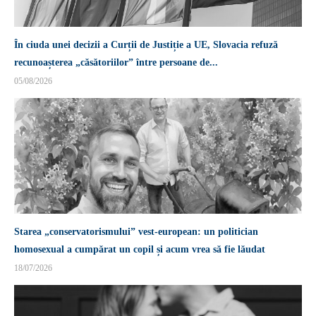
În ciuda unei decizii a Curții de Justiție a UE, Slovacia refuză
recunoașterea „căsătoriilor” între persoane de...
05/08/2026
Starea „conservatorismului” vest-european: un politician
homosexual a cumpărat un copil și acum vrea să fie lăudat
18/07/2026