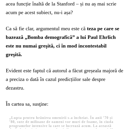
acea funcție înaltă de la Stanford – și nu aș mai scrie
acum pe acest subiect, nu-i așa?
Ca să fie clar, argumentul meu este că
teza pe care se
bazează „Bomba demografică” a lui Paul Ehrlich
este nu numai greşită, ci în mod incontestabil
greşită.
Evident este faptul că autorul a făcut greșeala majoră de
a preciza o dată în cazul predicțiilor sale despre
dezastru.
În cartea sa, susţine:
„Lupta pentru hrănirea omenirii s-a încheiat. În anii ’70 și
’80, sute de milioane de oameni vor muri de foame, în ciuda
programelor intensive la care se lucrează acum. La această