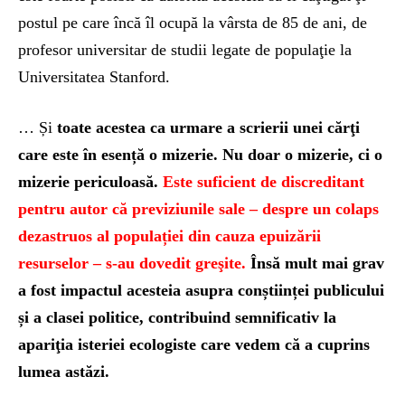
postul pe care încă îl ocupă la vârsta de 85 de ani, de
profesor universitar de studii legate de populaţie la
Universitatea Stanford.
… Și
toate acestea ca urmare a scrierii unei cărţi
care este în esență o mizerie. Nu doar o mizerie, ci o
mizerie periculoasă.
Este suficient de discreditant
pentru autor că previziunile sale – despre un colaps
dezastruos al populației din cauza epuizării
resurselor – s-au dovedit greşite.
Însă mult mai grav
a fost impactul acesteia asupra conștiinței publicului
și a clasei politice, contribuind semnificativ la
apariţia isteriei ecologiste care vedem că a cuprins
lumea astăzi.