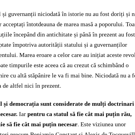
l și guvernanții niciodată în istorie nu au fost doriți și n
 acceptați întotdeauna de marea masă a poporului. Toa
uțiile începând din antichitate și până în prezent au fos
ptate împotriva autorității statului și a guvernanților
tului. Marea eroare a celor care au inițiat aceste revol
oate timpurile este aceea că au crezut că schimbând o
nire cu altă stăpânire le va fi mai bine. Niciodată nu a f
a de altfel nici în prezent.
l și democrația sunt considerate de mulți doctrinari
ecesar.
Iar
pentru ca statul să fie cât mai puțin rău,
ie să fie cât mai puțin necesar
. Este viziunea unor
tori precum Benjamin Constant și Alexis de Tocquevill