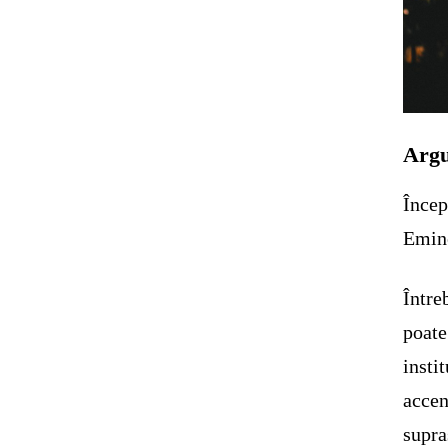
Arg
Încep
Emine
Între
poate
insti
accen
supra