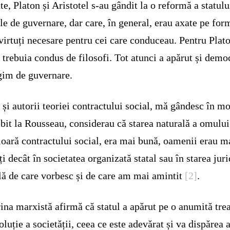
te, Platon și Aristotel s-au gândit la o reformă a statului
e de guvernare, dar care, în general, erau axate pe for
virtuți necesare pentru cei care conduceau. Pentru Plat
l trebuia condus de filosofi. Tot atunci a apărut și demo
gim de guvernare.
 și autorii teoriei contractului social, mă gândesc în m
bit la Rousseau, considerau că starea naturală a omului
ioară contractului social, era mai bună, oamenii erau m
iți decât în societatea organizată statal sau în starea jur
lă de care vorbesc și de care am mai amintit
[2]
.
ina marxistă afirmă că statul a apărut pe o anumită tre
oluție a societății, ceea ce este adevărat și va dispărea 