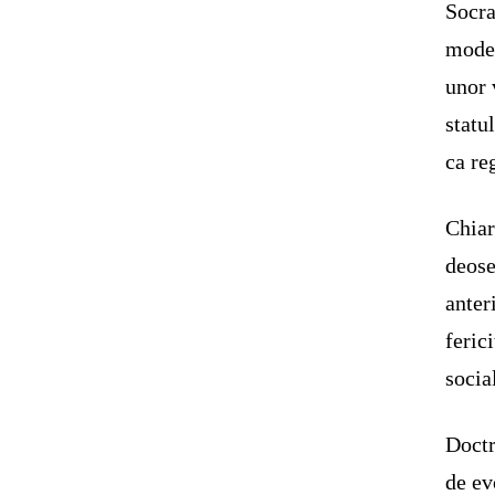
Socra
model
unor 
statu
ca re
Chiar
deose
anter
feric
socia
Doctr
de ev