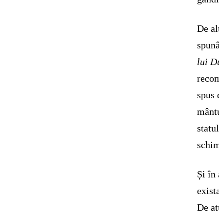
De al
spun
lui 
recom
spus 
mântu
statu
schim
Și în
exist
De at