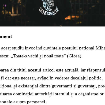
ument
 acest studiu invocând cuvintele poetului național Mih
scu: „Toate-s vechi și nouă toate” (Glosa).
barea din titlul acestui articol este actuală, iar răspunsu
 fi dat este necesar, având în vederea decalajul politic,
tuțional și existențial dintre guvernanți și guvernați, p
tuarea dominației autorității statului și a organismelor
statale asupra persoanei.