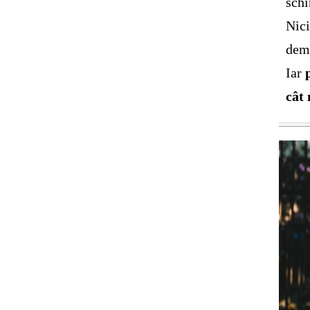
schi
Nici
demo
Iar
cât