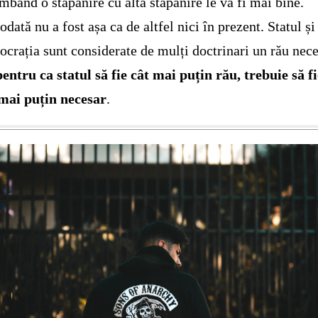
mbând o stăpânire cu altă stăpânire le va fi mai bine.
odată nu a fost așa ca de altfel nici în prezent. Statul și
crația sunt considerate de mulți doctrinari un rău nece
pentru ca statul să fie cât mai puțin rău, trebuie să f
 mai puțin necesar
.