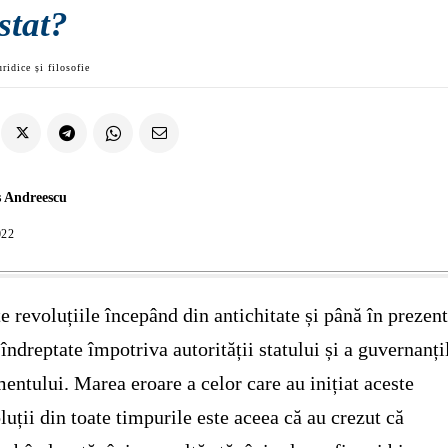
stat?
uridice și filosofie
 Andreescu
022
e revoluțiile începând din antichitate și până în prezen
 îndreptate împotriva autorității statului și a guvernanți
ntului. Marea eroare a celor care au inițiat aceste
luții din toate timpurile este aceea că au crezut că