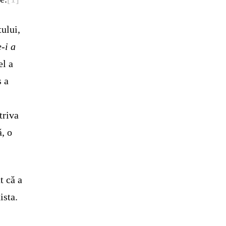
tului,
-i a
el a
s a
triva
ă, o
t că a
ista.
,