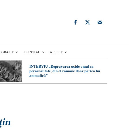
OGRAFIE
ESENȚIAL
ALTELE
INTERVIU „Depravarea ucide omul ca
personalitate, din el rămâne doar partea lui
animalică”
e
țin