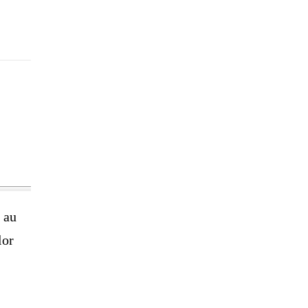
t au
lor