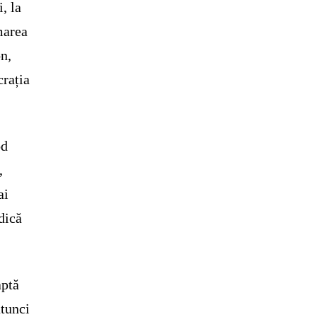
, la
marea
on,
crația
od
,
ai
idică
aptă
atunci