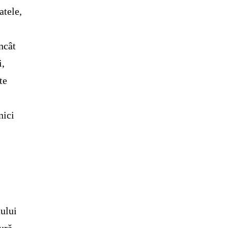
atele,
ncât
i,
te
nici
tului