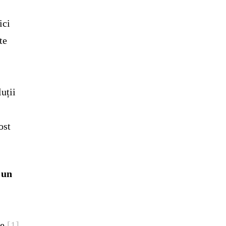
ici
te
t
uții
ost
 un
e.
[1]