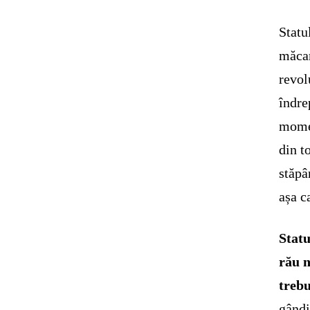
Statu
măcar
revol
îndre
momen
din t
stăpâ
așa c
Statu
rău n
trebu
gândi