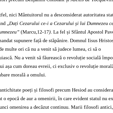
tfel, nici Mântuitorul nu a desconsiderat autoritatea sta
ând „
Dați Cezarului ce-i a Cezarului și lui Dumnezeu ce
Dumnezeu”
(Marcu,12-17
).
La fel și Sfântul Apostol Pav
andat supunere față de stăpânire. Domnul Iisus Hristo
de multe ori că nu a venit să judece lumea, ci să o
iască. Nu a venit să făurească o revoluție socială împo
lui așa cum doreau evreii, ci exclusiv o revoluție moral
bare morală a omului.
 antichitate poeți și filosofi precum Hesiod au considera
at o epocă de aur a omenirii, în care evident statul nu ex
unci omenirea a decăzut continuu. Marii filosofi antici