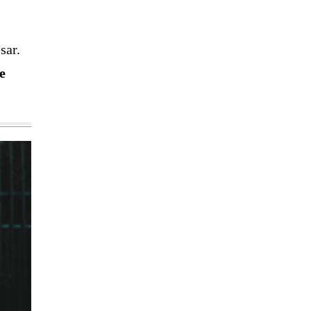
sar.
ie