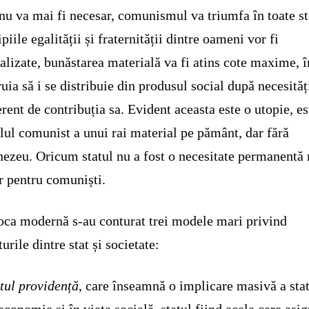
nu va mai fi necesar, comunismul va triumfa în toate st
ipiile egalității și fraternității dintre oameni vor fi
alizate, bunăstarea materială va fi atins cote maxime, î
ruia să i se distribuie din produsul social după necesităț
erent de contribuția sa. Evident aceasta este o utopie, es
ul comunist a unui rai material pe pământ, dar fără
zeu. Oricum statul nu a fost o necesitate permanentă 
 pentru comuniști.
oca modernă s-au conturat trei modele mari privind
urile dintre stat și societate:
atul providență
, care înseamnă o implicare masivă a sta