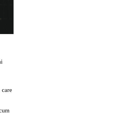
ai
l care
recum