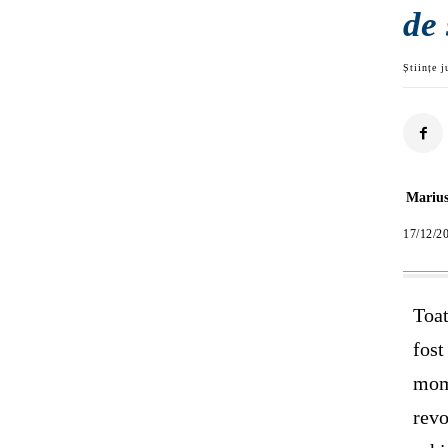
de 
Științe j
Marius
17/12/2
Toat
fost
mome
revo