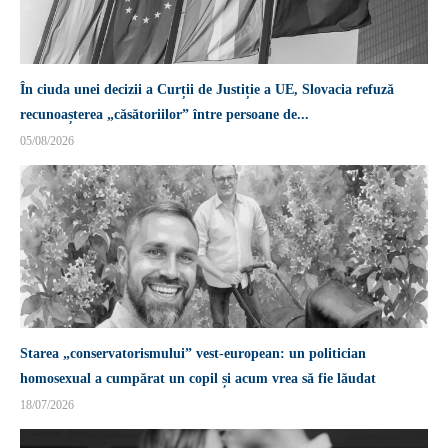
În ciuda unei decizii a Curții de Justiție a UE, Slovacia refuză
recunoașterea „căsătoriilor” între persoane de...
05/08/2026
Starea „conservatorismului” vest-european: un politician
homosexual a cumpărat un copil și acum vrea să fie lăudat
18/07/2026