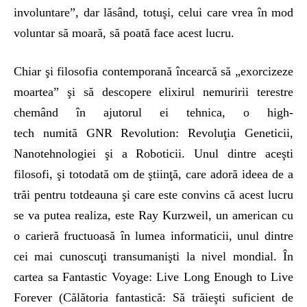
involuntare”, dar lăsând, totuşi, celui care vrea în mod
voluntar să moară, să poată face acest lucru.
Chiar şi filosofia contemporană încearcă să „exorcizeze
moartea” şi să descopere elixirul nemuririi terestre
chemând în ajutorul ei tehnica, o high-
tech numită GNR Revolution: Revoluţia Geneticii,
Nanotehnologiei şi a Roboticii. Unul dintre aceşti
filosofi, şi totodată om de ştiinţă, care adoră ideea de a
trăi pentru totdeauna şi care este convins că acest lucru
se va putea realiza, este Ray Kurzweil, un american cu
o carieră fructuoasă în lumea informaticii, unul dintre
cei mai cunoscuţi transumanişti la nivel mondial. În
cartea sa Fantastic Voyage: Live Long Enough to Live
Forever (Călătoria fantastică: Să trăieşti suficient de