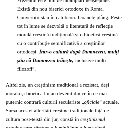
Prezentul este plin de întâmplări neașteptate.
Există din nou biserici ortodoxe în Roma.
Convertiții stau în catolicon. Icoanele plâng. Peste
tot în lume se dezvoltă o literatură de reflecție
morală creștină tradițională și o bioetică creștină
cu o contribuție semnificativă a creștinilor
ortodocși.
Într-o cultură după Dumnezeu, mulți
știu că Dumnezeu trăiește,
inclusive mulți
filozofi”.
Altfel zis, un creștinism tradițional a rezistat, deși
morala și bioetica lui au devenit din ce în ce mai
puternic contrară culturii seculariste „
oficiale
” actuale.
Sursa acestei alterități creștine tradiționale față de
cultura post-teistă din jur, constă în
creştinismul
ortodox care rămâne o lumină într-o lume după