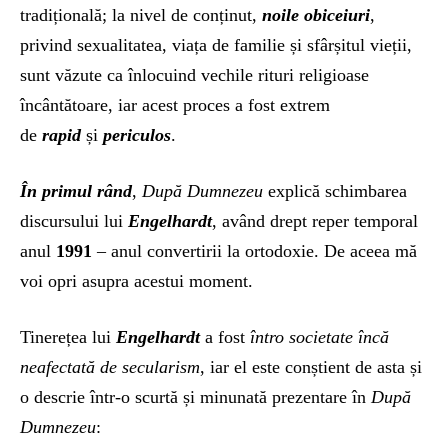
tradițională; la nivel de conținut,
noile obiceiuri
,
privind sexualitatea, viața de familie și sfârșitul vieții,
sunt văzute ca înlocuind vechile rituri religioase
încântătoare, iar acest proces a fost extrem
de
rapid
și
periculos
.
În primul rând
,
După Dumnezeu
explică schimbarea
discursului lui
Engelhardt
, având drept reper temporal
anul
1991
– anul convertirii la ortodoxie. De aceea mă
voi opri asupra acestui moment.
Tinerețea lui
Engelhardt
a fost
întro societate încă
neafectată de secularism
, iar el este conștient de asta și
o descrie într-o scurtă și minunată prezentare în
După
Dumnezeu
: