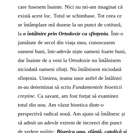
care fusesem înainte. Nici nu mi-am imaginat că
există acest loc. Totul se schimbase. Tot ceea ce
se întâmplase mă dusese la un punct de cotitură,
la
o întâlnire prin Ortodoxie cu sfințenia
. Într-o
jumătate de secol din viața mea, cunoscusem
oameni buni, într-adevăr niște oameni foarte buni,
dar înainte de a veni la Ortodoxie nu întâlnisem
niciodată oameni sfinți. Nu întâlnisem niciodată
sfințenia. Uimirea, teama unor astfel de întâlniri
m-au determinat să scriu
Fundamentele bioeticii
creștine
. Ca savant, am fost forțat să examinez
totul din nou. Am văzut bioetica dintr-o
perspectivă radical nouă. Am ajuns să întâlnesc și
să admit un adevăr extrem de incorect din punct
de vedere politic:
Biserica una, sfântă, catolică și