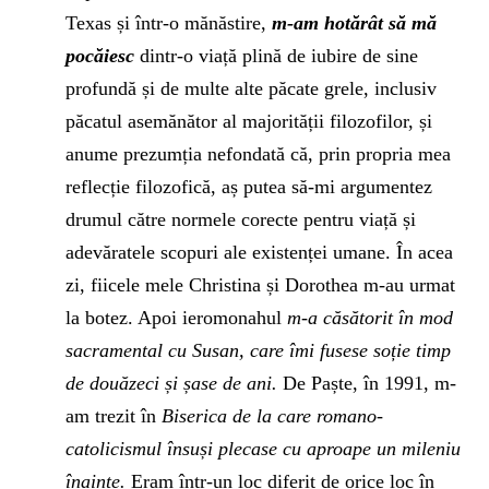
Texas și într-o mănăstire,
m-am hotărât să mă
pocăiesc
dintr-o viață plină de iubire de sine
profundă și de multe alte păcate grele, inclusiv
păcatul asemănător al majorității filozofilor, și
anume prezumția nefondată că, prin propria mea
reflecție filozofică, aș putea să-mi argumentez
drumul către normele corecte pentru viață și
adevăratele scopuri ale existenței umane. În acea
zi, fiicele mele Christina și Dorothea m-au urmat
la botez. Apoi ieromonahul
m-a căsătorit în mod
sacramental cu Susan, care îmi fusese soție timp
de douăzeci și șase de ani.
De Paște, în 1991, m-
am trezit în
Biserica de la care romano-
catolicismul însuși plecase cu aproape un mileniu
înainte.
Eram într-un loc diferit de orice loc în