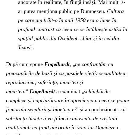
ancorate în realitate, în ființă însăși. Mai mult, s-
ar putea menționa public pe Dumnezeu.
Cultura
pe care am trăit-o în anii 1950 era o lume în
profund contrast cu ceea ce se întâlnește astăzi în
spațiul public din Occident, chiar și în cel din
Texas
”.
După cum spune
Engelhardt
, „
ne confruntăm cu
preocupările de bază și cu pasajele vieții: sexualitatea,
reproducerea, suferința, moartea și
moartea
.”
Engelhardt
a examinat „
schimbările
complexe și cuprinzătoare în aprecierea a ceea ce poate
fi morala seculară și bioetica ei
” și a concluzionat „
că
substanța bioeticii va fi încă cunoscută de creștinii
tradiționali ca fiind ancorată în voia lui Dumnezeu.