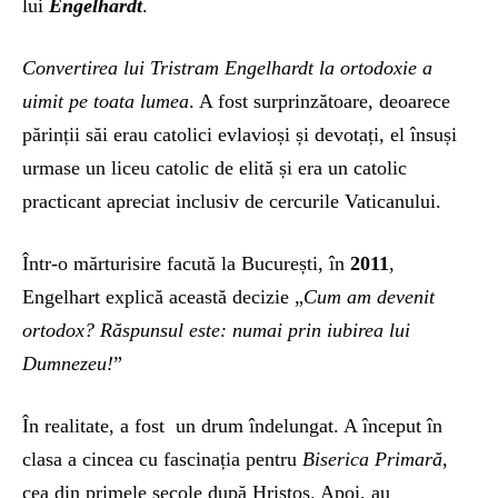
lui
Engelhardt
.
Convertirea lui Tristram Engelhardt la ortodoxie a
uimit pe toata lumea
. A fost surprinzătoare, deoarece
părinții săi erau catolici evlavioși și devotați, el însuși
urmase un liceu catolic de elită și era un catolic
practicant apreciat inclusiv de cercurile Vaticanului.
Într-o mărturisire facută la București, în
2011
,
Engelhart explică această decizie „
Cum am devenit
ortodox? Răspunsul este: numai prin iubirea lui
Dumnezeu!
”
În realitate, a fost un drum îndelungat. A început în
clasa a cincea cu fascinația pentru
Biserica Primară
,
cea din primele secole după Hristos. Apoi, au