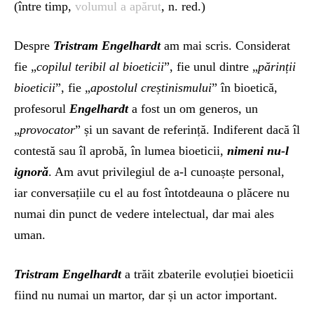
(între timp,
volumul a apărut
, n. red.)
Despre
Tristram Engelhardt
am mai scris. Considerat
fie „
copilul teribil al bioeticii
”, fie unul dintre „
părinții
bioeticii
”, fie „
apostolul creștinismului
” în bioetică,
profesorul
Engelhardt
a fost un om generos, un
„
provocator
” și un savant de referință. Indiferent dacă îl
contestă sau îl aprobă, în lumea bioeticii,
nimeni nu-l
ignoră
. Am avut privilegiul de a-l cunoaște personal,
iar conversațiile cu el au fost întotdeauna o plăcere nu
numai din punct de vedere intelectual, dar mai ales
uman.
Tristram Engelhardt
a trăit zbaterile evoluției bioeticii
fiind nu numai un martor, dar și un actor important.