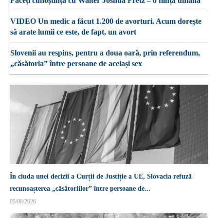
Faceți cunoștință cu Walter Joshua Fretz – o ființă umană
VIDEO Un medic a făcut 1.200 de avorturi. Acum dorește
să arate lumii ce este, de fapt, un avort
Slovenii au respins, pentru a doua oară, prin referendum,
„căsătoria” între persoane de același sex
În ciuda unei decizii a Curții de Justiție a UE, Slovacia refuză
recunoașterea „căsătoriilor” între persoane de...
05/08/2026