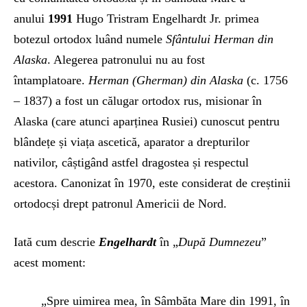
anului
1991
Hugo Tristram Engelhardt Jr. primea
botezul ortodox luând numele
Sfântului Herman din
Alaska
. Alegerea patronului nu au fost
întamplatoare.
Herman (Gherman) din Alaska
(c. 1756
– 1837) a fost un călugar ortodox rus, misionar în
Alaska (care atunci aparținea Rusiei) cunoscut pentru
blândețe și viața ascetică, aparator a drepturilor
nativilor, câștigând astfel dragostea și respectul
acestora. Canonizat în 1970, este considerat de creștinii
ortodocși drept patronul Americii de Nord.
Iată cum descrie
Engelhardt
în „
După Dumnezeu
”
acest moment:
„Spre uimirea mea, în Sâmbăta Mare din 1991, în