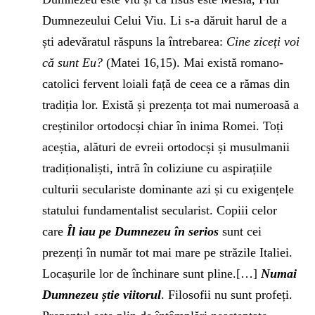
Dumnezeului Celui Viu. Li s-a dăruit harul de a
ști adevăratul răspuns la întrebarea:
Cine ziceți voi
că sunt Eu?
(Matei 16,15). Mai există romano-
catolici fervent loiali față de ceea ce a rămas din
tradiția lor. Există și prezența tot mai numeroasă a
creștinilor ortodocși chiar în inima Romei. Toți
aceștia, alături de evreii ortodocși și musulmanii
tradiționaliști, intră în coliziune cu aspirațiile
culturii seculariste dominante azi și cu exigențele
statului fundamentalist secularist. Copiii celor
care
Îl iau pe Dumnezeu în serios
sunt cei
prezenți în număr tot mai mare pe străzile Italiei.
Locașurile lor de închinare sunt pline.[…]
Numai
Dumnezeu știe viitorul
. Filosofii nu sunt profeți.