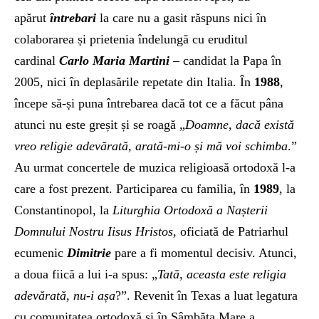
apărut
întrebari
la care nu a gasit răspuns nici în
colaborarea și prietenia îndelungă cu eruditul
cardinal
Carlo Maria Martini
– candidat la Papa în
2005, nici în deplasările repetate din Italia. În
1988
,
începe să-și puna întrebarea dacă tot ce a făcut pâna
atunci nu este greșit și se roagă „
Doamne, dacă există
vreo religie adevărată, arată-mi-o și mă voi schimba
.”
Au urmat concertele de muzica religioasă ortodoxă l-a
care a fost prezent. Participarea cu familia, în
1989
, la
Constantinopol, la
Liturghia Ortodoxă a Nașterii
Domnului Nostru Iisus Hristos,
oficiată de Patriarhul
ecumenic
Dimitrie
pare a fi momentul decisiv. Atunci,
a doua fiică a lui i-a spus: „
Tată, aceasta este religia
adevărată, nu-i așa
?”. Revenit în Texas a luat legatura
cu comunitatea ortodoxă și în Sâmbăta Mare a