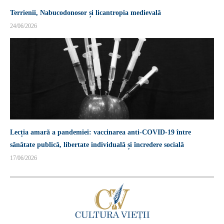
Terrienii, Nabucodonosor și licantropia medievală
24/06/2026
Lecția amară a pandemiei: vaccinarea anti-COVID-19 între
sănătate publică, libertate individuală și încredere socială
17/06/2026