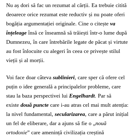
Nu aș dori să fac un rezumat al cărții. Ea trebuie citită
deoarece orice rezumat este reductiv și nu poate oferi
bogăția argumentației originale. Cine o citește
va
înțeleage
însă ce înseamnă să trăiești într-o lume după
Dumnezeu, în care întrebările legate de păcat și virtute
au fost înlocuite cu alegeri în ceea ce privește stilul
vieții și al morții.
Voi face doar câteva
sublinieri
, care sper că ofere cel
puțin o idee generală a principalelor probleme, care
stau la baza perspectivei lui
Engelhardt
. Par să
existe
două puncte
care i-au atras cel mai mult atenția:
la nivel fundamental,
secularizarea
, care a părut inițial
un fel de eliberare, dar a ajuns să fie o „
nouă
ortodoxie
” care amenință civilizația creștină