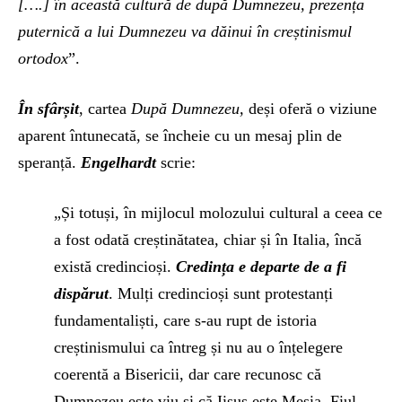
[….]
în această cultură de după Dumnezeu, prezența
puternică a lui Dumnezeu va dăinui în creștinismul
ortodox
”.
În sf
â
r
șit
, cartea
După Dumnezeu,
deși oferă o viziune
aparent întunecată, se încheie cu un mesaj plin de
speranță.
Engelhardt
scrie:
„Și totuși, în mijlocul molozului cultural a ceea ce
a fost odată creștinătatea, chiar și în Italia, încă
există credincioși.
Credința e departe de a fi
dispărut
. Mulți credincioși sunt protestanți
fundamentaliști, care s-au rupt de istoria
creștinismului ca întreg și nu au o înțelegere
coerentă a Bisericii, dar care recunosc că
Dumnezeu este viu și că Iisus este Mesia, Fiul