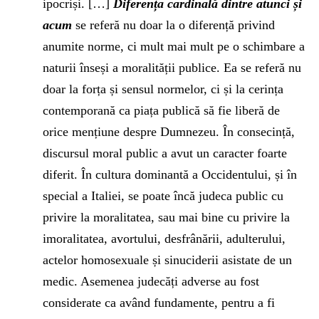
ipocriși. […]
Diferența cardinală dintre atunci și
acum
se referă nu doar la o diferență privind
anumite norme, ci mult mai mult pe o schimbare a
naturii înseși a moralității publice. Ea se referă nu
doar la forța și sensul normelor, ci și la cerința
contemporană ca piața publică să fie liberă de
orice mențiune despre Dumnezeu. În consecință,
discursul moral public a avut un caracter foarte
diferit. În cultura dominantă a Occidentului, și în
special a Italiei, se poate încă judeca public cu
privire la moralitatea, sau mai bine cu privire la
imoralitatea, avortului, desfrânării, adulterului,
actelor homosexuale și sinuciderii asistate de un
medic. Asemenea judecăți adverse au fost
considerate ca având fundamente, pentru a fi