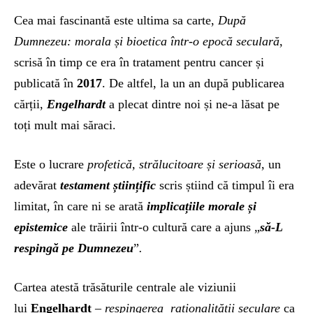
Cea mai fascinantă este ultima sa carte,
După
Dumnezeu: morala și bioetica într-o epocă seculară
,
scrisă în timp ce era în tratament pentru cancer și
publicată în
2017
. De altfel, la un an după publicarea
cărții,
Engelhardt
a plecat dintre noi și ne-a lăsat pe
toți mult mai săraci.
Este o lucrare
profetică, strălucitoare și serioasă
, un
adevărat
testament științific
scris știind că timpul îi era
limitat, în care ni se arată
implicațiile morale și
epistemice
ale trăirii într-o cultură care a ajuns „
să-L
respingă pe Dumnezeu
”
.
Cartea atestă trăsăturile centrale ale viziunii
lui
Engelhardt
–
respingerea raționalității seculare
ca