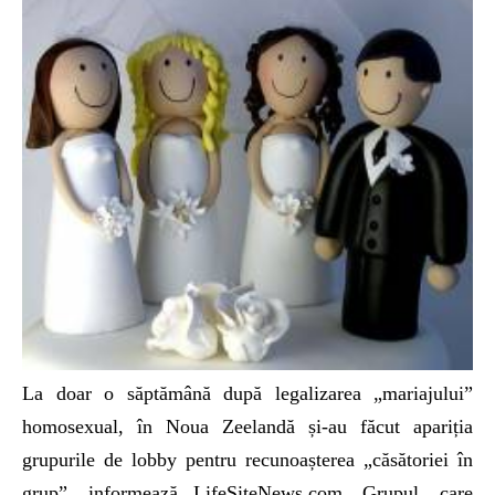
La doar o săptămână după legalizarea „mariajului”
homosexual, în Noua Zeelandă și-au făcut apariția
grupurile de lobby pentru recunoașterea „căsătoriei în
grup”, informează LifeSiteNews.com. Grupul, care