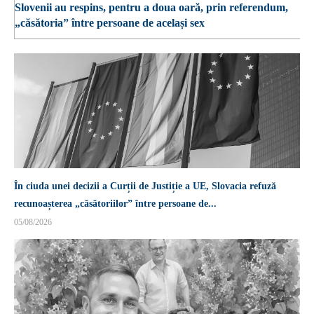
Slovenii au respins, pentru a doua oară, prin referendum,
„căsătoria” între persoane de același sex
În ciuda unei decizii a Curții de Justiție a UE, Slovacia refuză
recunoașterea „căsătoriilor” între persoane de...
05/08/2026