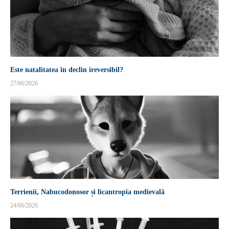
Este natalitatea în declin ireversibil?
27/06/2026
Terrienii, Nabucodonosor și licantropia medievală
24/06/2026