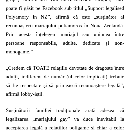
poate fi găsit pe Facebook sub titlul „Support legalised
Polyamory in NZ”, afirmă că este „susținător al
recunoașterii mariajului poliamoros în Noua Zeelandă.
Prin acesta înțelegem mariajul sau uniunea între
persoane responsabile, adulte, dedicate și non-
monogame.”
„Credem că TOATE relațiile devotate de dragoste între
adulți, indiferent de număr (ul celor implicați) trebuie
să fie respectate și să primească recunoaștere legală”,
afirmă lobby-iștii.
Susținătorii familiei tradiționale arată adesea că
legalizarea „mariajului gay” va duce inevitabil la
acceptarea legală a relațiilor poligame și chiar a celor