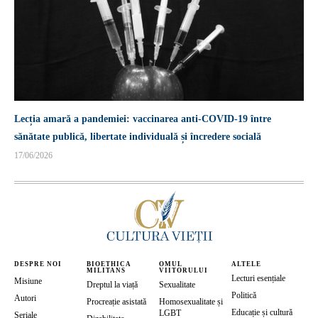
Lecția amară a pandemiei: vaccinarea anti-COVID-19 între
sănătate publică, libertate individuală și încredere socială
17/06/2026
DESPRE NOI
BIOETHICA
OMUL
ALTELE
MILITANS
VIITORULUI
Lecturi esențiale
Misiune
Dreptul la viață
Sexualitate
Politică
Autori
Procreație asistată
Homosexualitate și
Educație și cultură
LGBT
Seriale