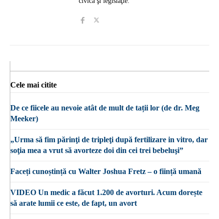
civică şi legislaţie.
Cele mai citite
De ce fiicele au nevoie atât de mult de tații lor (de dr. Meg
Meeker)
„Urma să fim părinţi de tripleţi după fertilizare in vitro, dar
soţia mea a vrut să avorteze doi din cei trei bebeluşi”
Faceți cunoștință cu Walter Joshua Fretz – o ființă umană
VIDEO Un medic a făcut 1.200 de avorturi. Acum dorește
să arate lumii ce este, de fapt, un avort