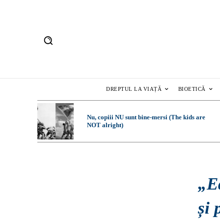
DREPTUL LA VIAȚĂ
BIOETICĂ
Nu, copiii NU sunt bine-mersi (The kids are
NOT alright)
„E
și