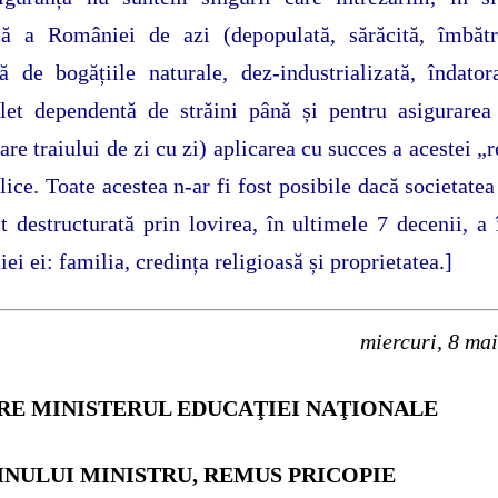
că a României de azi (depopulată, sărăcită, îmbătr
tă de bogățiile naturale, dez-industrializată, îndator
et dependentă de străini până și pentru asigurarea
are traiului de zi cu zi) aplicarea cu succes a acestei „r
lice. Toate acestea n-ar fi fost posibile dacă societatea
st destructurată prin lovirea, în ultimele 7 decenii, a 
iei ei: familia, credința religioasă și proprietatea.]
miercuri, 8 ma
RE MINISTERUL EDUCAŢIEI NAŢIONALE
NULUI MINISTRU, REMUS PRICOPIE