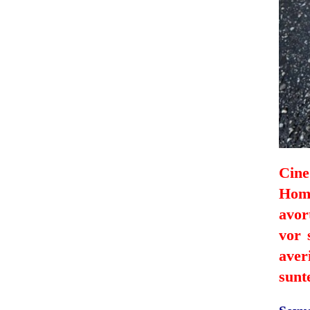
Cin
Homo
avor
vor 
aver
sunt