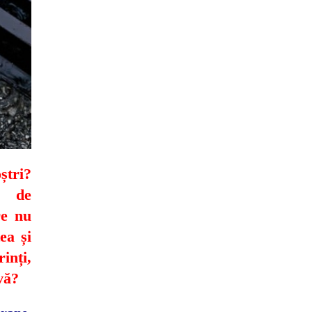
tri?
le de
re nu
ea și
inți,
vă?