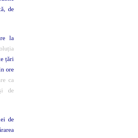
tă, de
re la
oluția
e țări
in ore
are ca
şi de
iei de
rarea