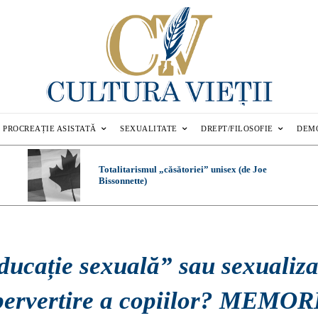
PROCREAȚIE ASISTATĂ
SEXUALITATE
DREPT/FILOSOFIE
DEM
Totalitarismul „căsătoriei” unisex (de Joe
Bissonnette)
ducație sexuală” sau sexualiz
 pervertire a copiilor? MEMO