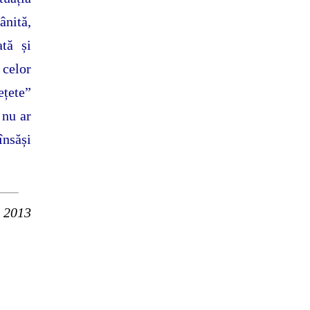
ânită,
ată și
 celor
ețete”
 nu ar
însăși
i 2013