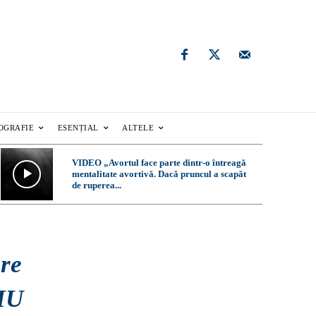
OGRAFIE
ESENȚIAL
ALTELE
VIDEO „Avortul face parte dintr-o întreagă
mentalitate avortivă. Dacă pruncul a scapăt
de ruperea...
are
RIU