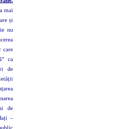
rane.
ea mai
are și
fie nu
ucerea
r care
ă” ca
ri de
etății
nțarea
narea
ui de
dați –
public