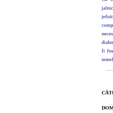
jalni
jefui
compl
neces
diabo
fi fo
temel
CĂT
DOM