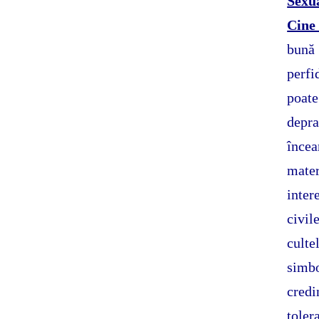
Sexu
Cine 
bună 
perfi
poate
depra
înce
mate
inter
civil
cult
simb
credi
toler