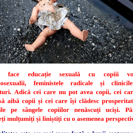
e face educație sexuală cu copiii voș
sexualii, feministele radicale și clinici
turi. Adică cei care nu pot avea copii, cei ca
să aibă copii și cei care își clădesc prosperitat
ile pe sângele copiilor nenăscuți uciși. Păr
eți mulțumiți și liniștiți cu o asemenea perspecti