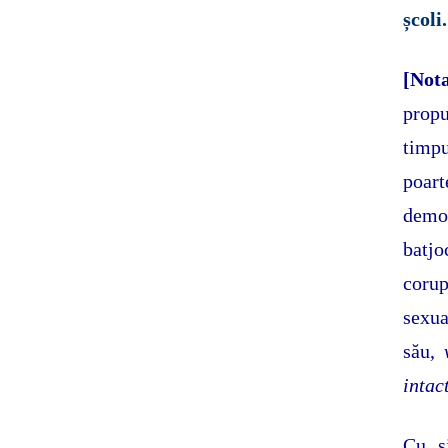
școli.
[Not
propu
timpu
poart
demo
batjo
corup
sexua
său,
intac
Cu s