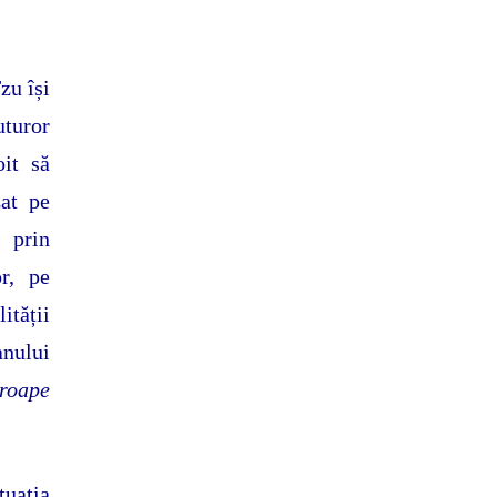
zu își
uturor
oit să
zat pe
 prin
or, pe
ității
anului
proape
uația