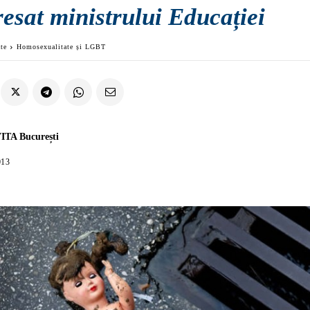
esat ministrului Educației
ate
Homosexualitate și LGBT
ITA București
013