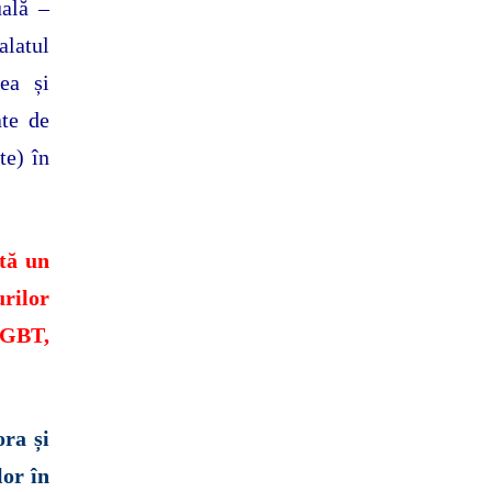
uală –
latul
ea și
ate de
te) în
tă un
ilor
LGBT,
ora și
lor în