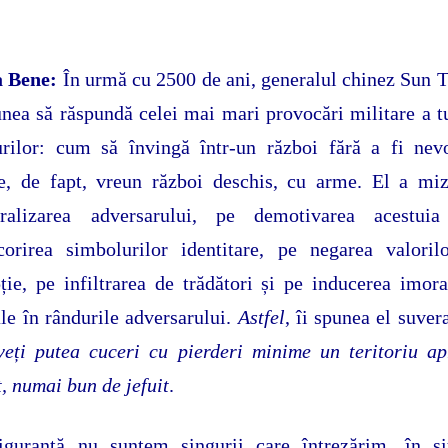
a Bene:
În urmă cu 2500 de ani, generalul chinez Sun T
nea să răspundă celei mai mari provocări militare a t
rilor: cum să învingă într-un război fără a fi nev
e, de fapt, vreun război deschis, cu arme. El a mi
ralizarea adversarului, pe demotivarea acestuia
corirea simbolurilor identitare, pe negarea valoril
ție, pe infiltrarea de trădători și pe inducerea imoral
le în rândurile adversarului.
Astfel
, îi spunea el suver
veți putea cuceri cu pierderi minime un teritoriu a
t, numai bun de jefuit
.
iguranță nu suntem singurii care întrezărim, în sit