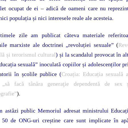
et ocupat de ei – adică de oameni care nu reprezin
 nici populația și nici interesele reale ale acesteia.
ltimele zile am publicat câteva materiale referitoa
nile marxiste ale doctrinei „revoluției sexuale”
(
Rev
lă și terorismul cultural
) și la scandalul provocat în alt
ducația sexuală” inoculată copiilor și adolescenților pr
atorii în școlile publice (
Croația: Educația sexuală 
 „să facă tânăra generaţie dependentă de sex 
grafie”
).
 astăzi public Memoriul adresat ministrului Educaț
e 50 de ONG-uri creștine care sunt implicate în apă