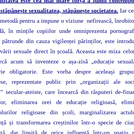
alitatea este cea mai mare
forță
a lumii contempo
stăpânește sexualitatea, stăpânește societatea.
Iar c
metodă pentru a impune o viziune nefirească, înrobito
dă, în mințile copiilor unde omniprezenta pornogra
 pătrunde din cauza vigilenței părinților, este introd
vării sexuale direct în școală. Aceasta este miza celo
arcă acum să inventeze o așa-zisă „educație sexual
rie obligatorie. Este vorba despre aceleași grupu
ese, reprezentate public prin „organizații ale soci
e” secular-ateiste, care încearcă din răsputeri de-fina
elor, eliminarea orei de educație religioasă, elimi
olurilor religioase din școli, marginalizarea actul
nță și transformarea creștinilor într-o specie de ciu
ată, dar lipsită de orice influență într-un spațiu 