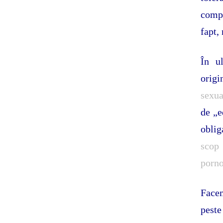
compl
fapt,
În u
origi
sexua
de „e
oblig
scop
porno
Facem
pest