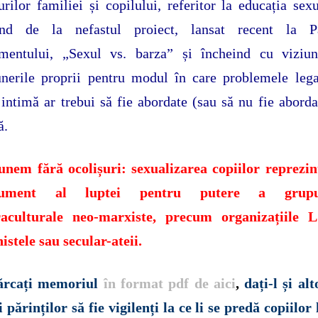
urilor familiei și copilului, referitor la educația sex
ind de la nefastul proiect, lansat recent la Pa
amentului, „Sexul vs. barza” și încheind cu viziun
nerile proprii pentru modul în care problemele leg
 intimă ar trebui să fie abordate (sau să nu fie aborda
ă.
unem fără ocolișuri: sexualizarea copiilor reprezin
trument al luptei pentru putere a grupur
raculturale neo-marxiste, precum organizațiile 
istele sau secular-ateii.
ărcați memoriul
în format pdf de aici
,
dați-l și alt
i părinților să fie vigilenți la ce li se predă copiilor 