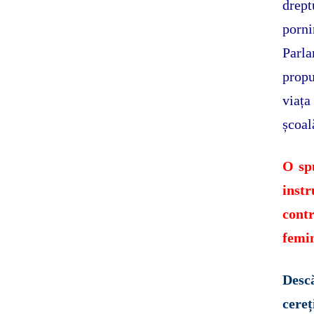
drept
porn
Parl
propu
viața
școal
O sp
ins
cont
femin
Desc
cereț