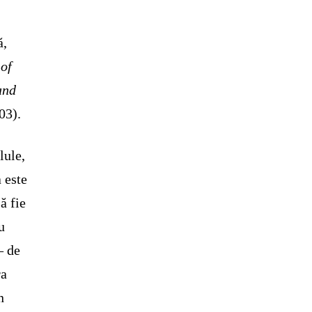
ă,
 of
and
03).
lule,
a este
ă fie
u
– de
ra
n