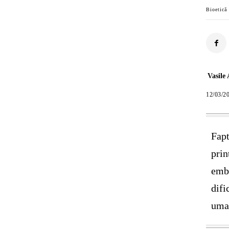
Bioetică
Vasile
12/03/2
Fapt
prin
embr
difi
uma