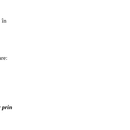
 în
are:
r prin