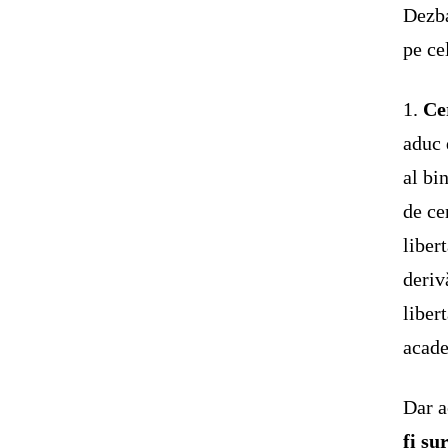
Dezba
pe ce
1.
Ce
aduc 
al bi
de ce
liber
deriv
libert
acad
Dar a
fi su