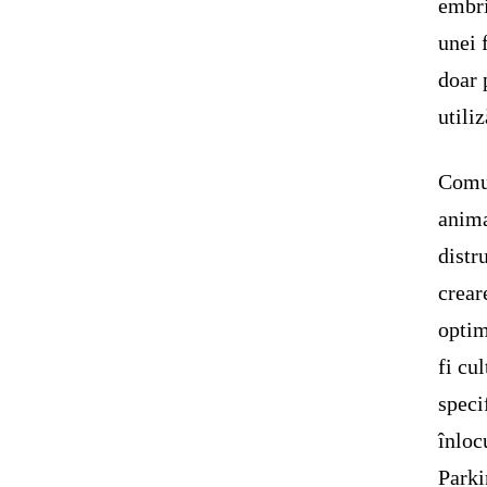
embri
unei 
doar 
utili
Comun
anima
distr
crear
optim
fi cu
speci
înloc
Parki