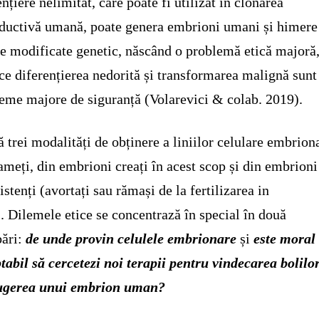
ențiere nelimitat, care poate fi utilizat în clonarea
ductivă umană, poate genera embrioni umani și himere
 modificate genetic, născând o problemă etică majoră,
ce diferențierea nedorită și transformarea malignă sunt
eme majore de siguranță (Volarevici & colab. 2019).
ă trei modalități de obținere a liniilor celulare embrion
ameți, din embrioni creați în acest scop și din embrioni
istenți (avortați sau rămași de la fertilizarea in
). Dilemele etice se concentrază în special în două
bări:
de unde provin celulele embrionare
și
este moral
tabil să cercetezi noi terapii pentru vindecarea bolilo
rugerea unui embrion uman?