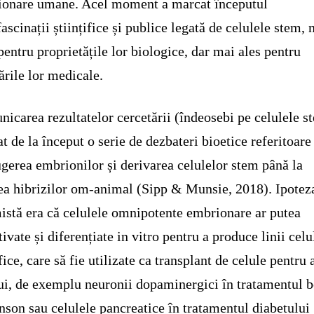
onare umane. Acel moment a marcat începutul
fascinații științifice și publice legată de celulele stem, 
pentru proprietățile lor biologice, dar mai ales pentru
zările lor medicale.
icarea rezultatelor cercetării (îndeosebi pe celulele s
t de la început o serie de dezbateri bioetice referitoare
ugerea embrionilor și derivarea celulelor stem până la
ea hibrizilor om-animal (Sipp & Munsie, 2018). Ipotez
istă era că celulele omnipotente embrionare ar putea
ltivate și diferențiate in vitro pentru a produce linii celu
fice, care să fie utilizate ca transplant de celule pentru 
ui, de exemplu neuronii dopaminergici în tratamentul b
nson sau celulele pancreatice în tratamentul diabetului