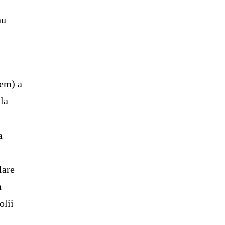
nu
tem) a
 la
a
lare
a
olii