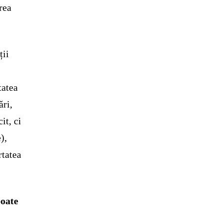
rea
ții
tatea
ări,
it, ci
),
rtatea
poate