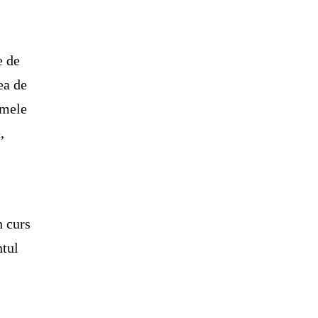
e de
ea de
smele
,
n curs
ntul