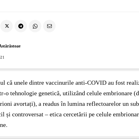
 Astărăstoae
021
ul că unele dintre vaccinurile anti-COVID au fost reali
tr-o tehnologie genetică, utilizând celule embrionare (d
ioni avortați), a readus în lumina reflectoarelor un sub
cil și controversat – etica cercetării pe celule embriona
ne.