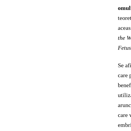
omul
teore
aceas
the W
Fetu
Se af
care 
benef
utiliz
arunc
care 
embri