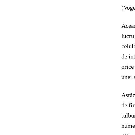
(Voge
Aceas
lucru
celul
de in
orice
unei 
Astăz
de fi
tulbu
numer