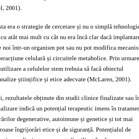
l, 2001).
ta era o strategie de cercetare și nu o simplă tehnologi
 cu atât mai mult cu cât nu era încă clar dacă implantar
e noi într-un organism pot sau nu pot modifica mecani
teracțiune celulară și circuitele metabolice. Prin urmare
 utilizare a celulelor stem trebuia să facă obiectul
analize științifice și etice adecvate (McLaren, 2001).
i, rezultatele obținute din studii clinice finalizate sau î
nalizare indică un potențial terapeutic imens în tratame
rărilor degenerative, autoimune și genetice și tot mai
oase îngrijorări etice și de siguranță. Potențialul de