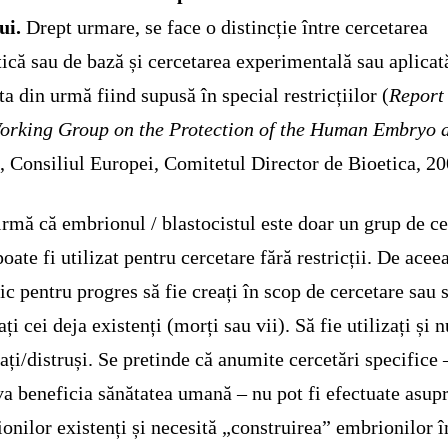
ui.
Drept urmare, se face o distincție între cercetarea
tică sau de bază și cercetarea experimentală sau aplicat
ta din urmă fiind supusă în special restricțiilor (
Report
orking Group on the Protection of the Human Embryo 
s
, Consiliul Europei, Comitetul Director de Bioetica, 20
irmă că embrionul / blastocistul este doar un grup de ce
poate fi utilizat pentru cercetare fără restricții. De acee
ic pentru progres să fie creați în scop de cercetare sau s
ați cei deja existenți (morți sau vii). Să fie utilizați și n
ați/distruși. Se pretinde că anumite cercetări specifice 
va beneficia sănătatea umană – nu pot fi efectuate asup
onilor existenți și necesită „construirea” embrionilor î