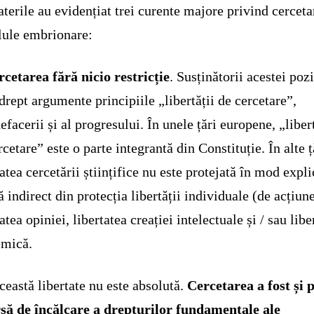
terile au evidențiat trei curente majore privind cerceta
lule embrionare:
rcetarea fără nicio restricție
. Susținătorii acestei pozi
drept argumente principiile „libertății de cercetare”,
nefacerii și al progresului. În unele țări europene, „liber
rcetare” este o parte integrantă din Constituție. În alte ț
tatea cercetării științifice nu este protejată în mod explic
ă indirect din protecția libertății individuale (de acțiune
atea opiniei, libertatea creației intelectuale și / sau libe
emică.
ceastă libertate nu este absolută.
Cercetarea a fost și 
rsă de încălcare a drepturilor fundamentale ale