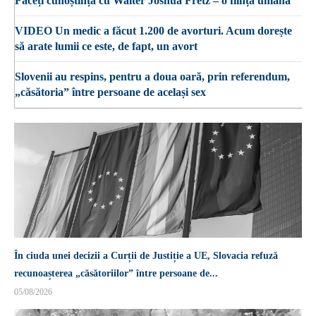
Faceți cunoștință cu Walter Joshua Fretz – o ființă umană
VIDEO Un medic a făcut 1.200 de avorturi. Acum dorește
să arate lumii ce este, de fapt, un avort
Slovenii au respins, pentru a doua oară, prin referendum,
„căsătoria” între persoane de același sex
În ciuda unei decizii a Curții de Justiție a UE, Slovacia refuză
recunoașterea „căsătoriilor” între persoane de...
05/08/2026