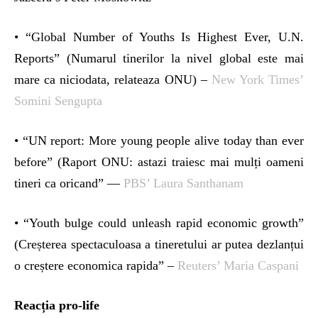
• “Global Number of Youths Is Highest Ever, U.N.
Reports” (Numarul tinerilor la nivel global este mai
mare ca niciodata, relateaza ONU) –
New York Times’
Somini Sengupta
• “UN report: More young people alive today than ever
before” (Raport ONU: astazi traiesc mai mulți oameni
tineri ca oricand” —
PBS’ Laura Santhanam
• “Youth bulge could unleash rapid economic growth”
(Creșterea spectaculoasa a tineretului ar putea dezlanțui
o creștere economica rapida” –
Reuters’ Maria Caspani
Reacția
pro-life