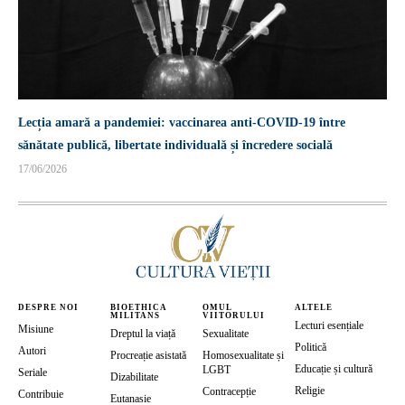
Lecția amară a pandemiei: vaccinarea anti-COVID-19 între
sănătate publică, libertate individuală și încredere socială
17/06/2026
DESPRE NOI
BIOETHICA
OMUL
ALTELE
MILITANS
VIITORULUI
Lecturi esențiale
Misiune
Dreptul la viață
Sexualitate
Politică
Autori
Procreație asistată
Homosexualitate și
Educație și cultură
LGBT
Seriale
Dizabilitate
Religie
Contracepție
Contribuie
Eutanasie