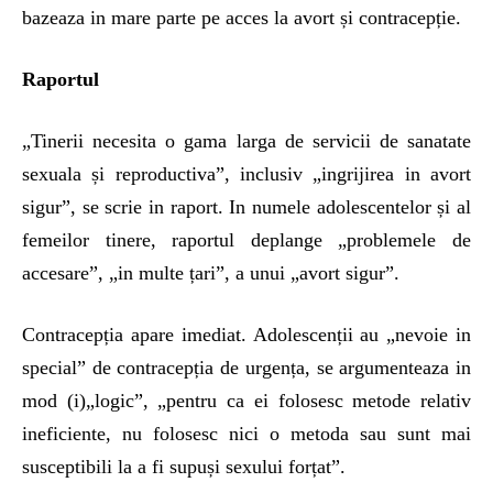
bazeaza in mare parte pe acces la avort și contracepție.
Raportul
„Tinerii necesita o gama larga de servicii de sanatate
sexuala și reproductiva”, inclusiv „ingrijirea in avort
sigur”, se scrie in raport. In numele adolescentelor și al
femeilor tinere, raportul deplange „problemele de
accesare”, „in multe țari”, a unui „avort sigur”.
Contracepția apare imediat. Adolescenții au „nevoie in
special” de contracepția de urgența, se argumenteaza in
mod (i)„logic”, „pentru ca ei folosesc metode relativ
ineficiente, nu folosesc nici o metoda sau sunt mai
susceptibili la a fi supuși sexului forțat”.