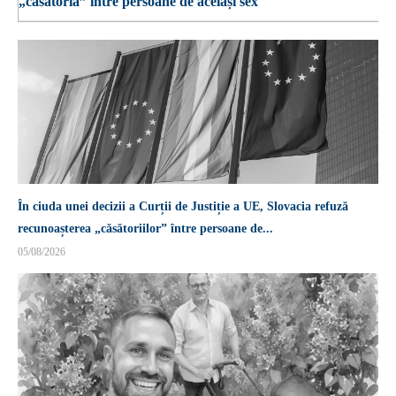
„căsătoria” între persoane de același sex
În ciuda unei decizii a Curții de Justiție a UE, Slovacia refuză
recunoașterea „căsătoriilor” între persoane de...
05/08/2026