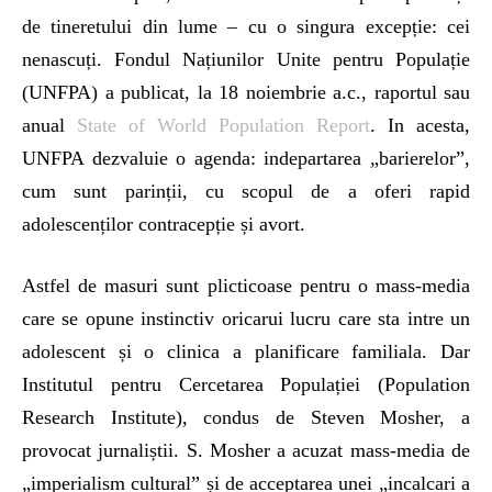
de tineretului din lume – cu o singura excepție: cei
nenascuți. Fondul Națiunilor Unite pentru Populație
(UNFPA) a publicat, la 18 noiembrie a.c., raportul sau
anual
State of World Population Report
. In acesta,
UNFPA dezvaluie o agenda: indepartarea „barierelor”,
cum sunt parinții, cu scopul de a oferi rapid
adolescenților contracepție și avort.
Astfel de masuri sunt plicticoase pentru o mass-media
care se opune instinctiv oricarui lucru care sta intre un
adolescent și o clinica a planificare familiala. Dar
Institutul pentru Cercetarea Populației (Population
Research Institute), condus de Steven Mosher, a
provocat jurnaliștii. S. Mosher a acuzat mass-media de
„imperialism cultural” și de acceptarea unei „incalcari a