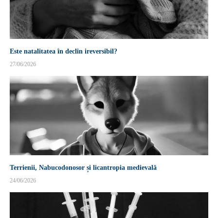
Este natalitatea în declin ireversibil?
27/06/2026
Terrienii, Nabucodonosor și licantropia medievală
24/06/2026