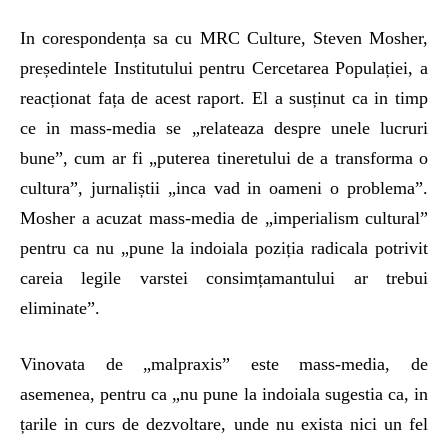
In corespondența sa cu MRC Culture, Steven Mosher,
președintele Institutului pentru Cercetarea Populației, a
reacționat fața de acest raport. El a susținut ca in timp
ce in mass-media se „relateaza despre unele lucruri
bune”, cum ar fi „puterea tineretului de a transforma o
cultura”, jurnaliștii „inca vad in oameni o problema”.
Mosher a acuzat mass-media de „imperialism cultural”
pentru ca nu „pune la indoiala poziția radicala potrivit
careia legile varstei consimțamantului ar trebui
eliminate”.
Vinovata de „malpraxis” este mass-media, de
asemenea, pentru ca „nu pune la indoiala sugestia ca, in
țarile in curs de dezvoltare, unde nu exista nici un fel