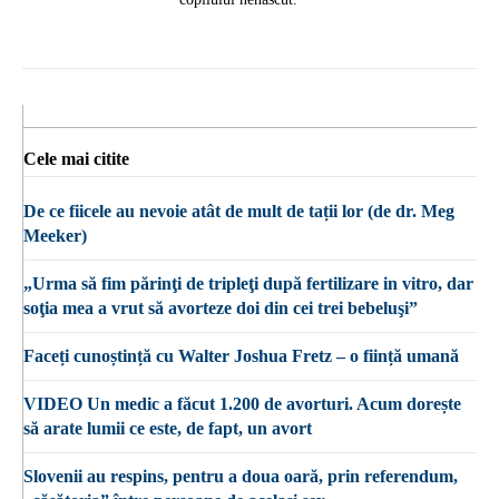
Cele mai citite
De ce fiicele au nevoie atât de mult de tații lor (de dr. Meg
Meeker)
„Urma să fim părinţi de tripleţi după fertilizare in vitro, dar
soţia mea a vrut să avorteze doi din cei trei bebeluşi”
Faceți cunoștință cu Walter Joshua Fretz – o ființă umană
VIDEO Un medic a făcut 1.200 de avorturi. Acum dorește
să arate lumii ce este, de fapt, un avort
Slovenii au respins, pentru a doua oară, prin referendum,