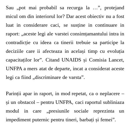
Sau „pot mai probabil sa recurga la …”, protejand
micul om din interiorul lor? Dar acest obiectiv nu a fost
luat in considerare caci, se susține in continuare in
raport: „aceste legi ale varstei consimțamantului intra in
contradicție cu ideea ca tinerii trebuie sa participe la
deciziile care ii afecteaza in același timp cu evoluția
capacitaților lor”. Citand UNAIDS și Comisia Lancet,
UNFPA a mers atat de departe, incat a considerat aceste
legi ca fiind „discriminare de varsta”.
Parinții apar in raport, in mod repetat, ca o neplacere –
și un obstacol – pentru UNFPA, caci raportul subliniaza
modul in care „presiunile sociale reprezinta un
impediment puternic pentru tineri, barbați și femei”.