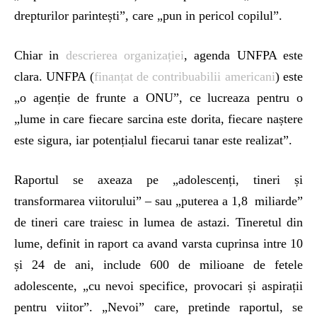
drepturilor parintești”, care „pun in pericol copilul”.
Chiar in
descrierea organizației
, agenda UNFPA este
clara. UNFPA (
finanțat de contribuabilii americani
) este
„o agenție de frunte a ONU”, ce lucreaza pentru o
„lume in care fiecare sarcina este dorita, fiecare naștere
este sigura, iar potențialul fiecarui tanar este realizat”.
Raportul se axeaza pe „adolescenți, tineri și
transformarea viitorului” – sau „puterea a 1,8 miliarde”
de tineri care traiesc in lumea de astazi. Tineretul din
lume, definit in raport ca avand varsta cuprinsa intre 10
și 24 de ani, include 600 de milioane de fetele
adolescente, „cu nevoi specifice, provocari și aspirații
pentru viitor”. „Nevoi” care, pretinde raportul, se