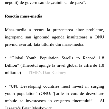
nepoții) de guvern sau de „cainii sai de paza”.
Reacția mass-media
Mass-media a recurs la prezentarea altor probleme,
ingropand sau ignorand agenda insultatoare a ONU
privind avortul. Iata titlurile din mass-media:
• “Global Youth Population Swells to Record 1.8
Billion” (Tineretul ajunge la nivel global la cifra de 1,8
miliarde) –
TIME’s Dan Kedmey
• “UN: Developing countries must invest in surging
youth population” (ONU: Țarile in curs de dezvoltare
trebuie sa investeasca in creșterea tineretului” – Al
Jazeera’s Peter Moskowitz