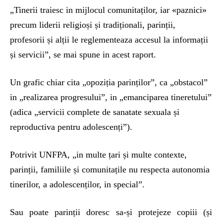
„Tinerii traiesc in mijlocul comunitaților, iar «paznici»
precum liderii religioși și tradiționali, parinții,
profesorii și alții le reglementeaza accesul la informații
și servicii”, se mai spune in acest raport.
Un grafic chiar cita „opoziția parinților”, ca „obstacol”
in „realizarea progresului”, in „emanciparea tineretului”
(adica „servicii complete de sanatate sexuala și
reproductiva pentru adolescenți”).
Potrivit UNFPA, „in multe țari și multe contexte,
parinții, familiile și comunitațile nu respecta autonomia
tinerilor, a adolescenților, in special”.
Sau poate parinții doresc sa-și protejeze copiii (și