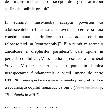
de urmarire medicala, contracepția de urgența ar trebui
sa fie disponibila gratuit”.
In schimb, mass-media accepta povestea ca
adolescentele trebuie sa aiba avort la cerere și fara
consimțamantul parinților pentru ca adolescentii nu
folosesc nici un [contraceptiv]”. El a numit mișcarea o
„incalcare a drepturilor parintești”, care „pune in
pericol copilul”. „Mass-media greseste, a incheiat
Steven Mosher, pentru ca nu pune in lumina
nerespectarea fundamentala a vieții umane de catre
UNFPA”, nerespectare ce iese la iveala prin „refuzul de
a recunoaște copilul nenascut ca om”.
(
Newsbuster.org
,
19 noiembrie 2014)