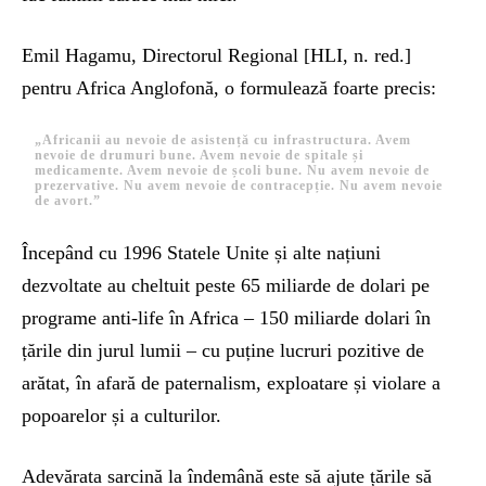
Emil Hagamu, Directorul Regional [HLI, n. red.]
pentru Africa Anglofonă, o formulează foarte precis:
„Africanii au nevoie de asistență cu infrastructura. Avem
nevoie de drumuri bune. Avem nevoie de spitale și
medicamente. Avem nevoie de școli bune. Nu avem nevoie de
prezervative. Nu avem nevoie de contracepție. Nu avem nevoie
de avort.”
Începând cu 1996 Statele Unite și alte națiuni
dezvoltate au cheltuit peste 65 miliarde de dolari pe
programe anti-life în Africa – 150 miliarde dolari în
țările din jurul lumii – cu puține lucruri pozitive de
arătat, în afară de paternalism, exploatare și violare a
popoarelor și a culturilor.
Adevărata sarcină la îndemână este să ajute țările să