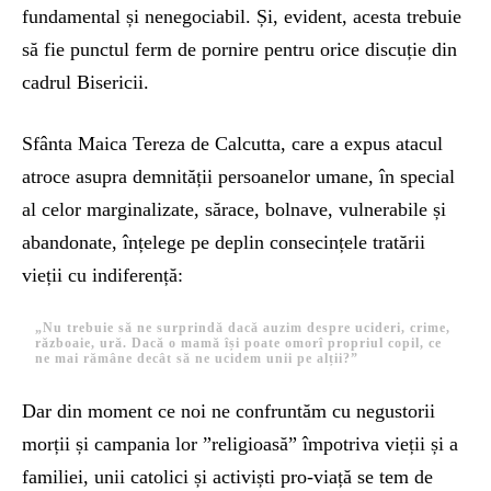
fundamental și nenegociabil. Și, evident, acesta trebuie
să fie punctul ferm de pornire pentru orice discuție din
cadrul Bisericii.
Sfânta Maica Tereza de Calcutta, care a expus atacul
atroce asupra demnității persoanelor umane, în special
al celor marginalizate, sărace, bolnave, vulnerabile și
abandonate, înțelege pe deplin consecințele tratării
vieții cu indiferență:
„Nu trebuie să ne surprindă dacă auzim despre ucideri, crime,
războaie, ură. Dacă o mamă își poate omorî propriul copil, ce
ne mai rămâne decât să ne ucidem unii pe alții?”
Dar din moment ce noi ne confruntăm cu negustorii
morții și campania lor ”religioasă” împotriva vieții și a
familiei, unii catolici și activiști pro-viață se tem de