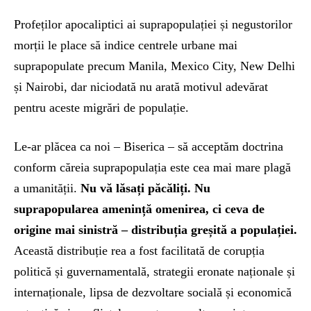
Profeților apocaliptici ai suprapopulației și negustorilor
morții le place să indice centrele urbane mai
suprapopulate precum Manila, Mexico City, New Delhi
și Nairobi, dar niciodată nu arată motivul adevărat
pentru aceste migrări de populație.
Le-ar plăcea ca noi – Biserica – să acceptăm doctrina
conform căreia suprapopulația este cea mai mare plagă
a umanității.
Nu vă lăsați păcăliți. Nu
suprapopularea amenință omenirea, ci ceva de
origine mai sinistră – distribuția greșită a populației.
Această distribuție rea a fost facilitată de corupția
politică și guvernamentală, strategii eronate naționale și
internaționale, lipsa de dezvoltare socială și economică