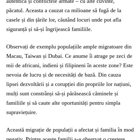
autentică și conflictele armate – cu alte cuvinte,
păcatul. Aceasta a cauzat ca milioane să fugă de la
casele și din țările lor, căutând locuri unde pot afla
siguranță și să-și îngrijească familiile.
Observați de exemplu populațiile ample migratoare din
Macau, Taiwan și Dubai. Ce anume îi atrage pe zeci de
mii de africani, indieni și filipineni în aceste zone? Este
nevoia de lucru și de necesități de bază. Din cauza
lipsei dezvoltării și a corupției din propriile lor națiuni,
mulți sunt constrânși să-și părăsească căminele și
familiile și să caute alte oportunități pentru simpla
supraviețuire.
Această migrație de populații a afectat și familia în mod
negativ. Printre aceste familii s-a observat o creștere