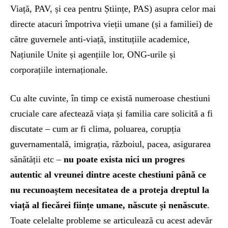
Viață, PAV, și cea pentru Științe, PAS) asupra celor mai
directe atacuri împotriva vieții umane (și a familiei) de
către guvernele anti-viață, instituțiile academice,
Națiunile Unite și agențiile lor, ONG-urile și
corporațiile internaționale.
Cu alte cuvinte, în timp ce există numeroase chestiuni
cruciale care afectează viața și familia care solicită a fi
discutate – cum ar fi clima, poluarea, corupția
guvernamentală, imigrația, războiul, pacea, asigurarea
sănătății etc –
nu poate exista nici un progres
autentic al vreunei dintre aceste chestiuni până ce
nu recunoaștem necesitatea de a proteja dreptul la
viață al fiecărei ființe umane, născute și nenăscute
.
Toate celelalte probleme se articulează cu acest adevăr