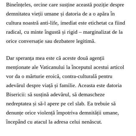
Bineînțeles, orcine care susține această poziție despre
demnitatea vieții umane și datoria de a o apăra în
cultura noastră anti-life, imediat este etichetat ca fiind
radical, cu minte îngustă și rigid – marginalizat de la
orice conversație sau dezbatere legitimă.
Dar speranța mea este că aceste două agenții
menționate ale Vaticanului la începutul acestui articol
vor da o mărturie eroică, contra-culturală pentru
adevărul despre viață și familie. Aceasta este datoria
Bisericii: să susțină adevărul, să demascheze
nedreptatea și să-l apere pe cel slab. Ea trebuie să
denunțe orice violență împotriva demnității umane,
începând cu atacul la adresa celui nenăscut.