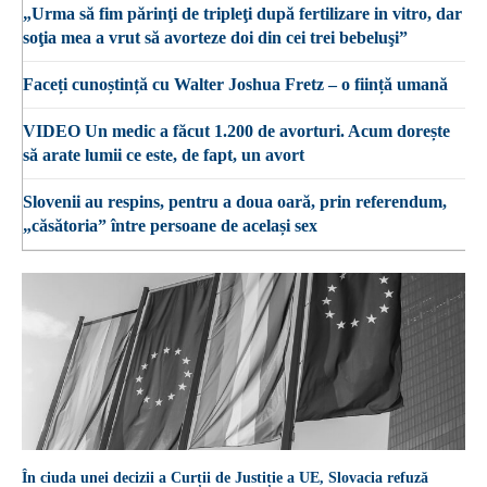
„Urma să fim părinţi de tripleţi după fertilizare in vitro, dar
soţia mea a vrut să avorteze doi din cei trei bebeluşi”
Faceți cunoștință cu Walter Joshua Fretz – o ființă umană
VIDEO Un medic a făcut 1.200 de avorturi. Acum dorește
să arate lumii ce este, de fapt, un avort
Slovenii au respins, pentru a doua oară, prin referendum,
„căsătoria” între persoane de același sex
În ciuda unei decizii a Curții de Justiție a UE, Slovacia refuză