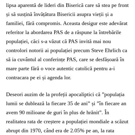
lipsa aparentă de lideri din Biserică care să stea pe front
și să susțină învățătura Bisericii asupra vieții și a
familiei, fără compromis. Aceasta desigur este adevărat
referitor la abordarea PAS de a răspune la întrebările
populației, căci s-a văzut că PAS invită mai nou
controlori notorii ai populației precum Steve Ehrlich ca
să ia cuvântul al conferințe PAS, care se desfășoară în
mare parte fără o voce autentic catolică pentru a-i
contracara pe ei și agenda lor.
Deseori auzim de la profeții apocaliptici că ”populația
lumii se dublează la fiecare 35 de ani” și ”în fiecare an
avem 90 milioane de guri în plus de hrănit”. În
realitatea rata de creștere a populației mondiale a scăzut
abrupt din 1970, când era de 2.05% pe an, la rata