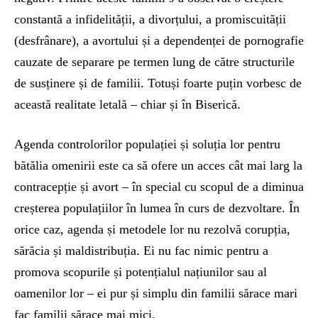
constantă a infidelității, a divorțului, a promiscuității
(desfrânare), a avortului și a dependenței de pornografie
cauzate de separare pe termen lung de către structurile
de susținere și de familii. Totuși foarte puțin vorbesc de
această realitate letală – chiar și în Biserică.
Agenda controlorilor populației și soluția lor pentru
bătălia omenirii este ca să ofere un acces cât mai larg la
contracepție și avort – în special cu scopul de a diminua
creșterea populațiilor în lumea în curs de dezvoltare. În
orice caz, agenda și metodele lor nu rezolvă corupția,
sărăcia și maldistribuția. Ei nu fac nimic pentru a
promova scopurile și potențialul națiunilor sau al
oamenilor lor – ei pur și simplu din familii sărace mari
fac familii sărace mai mici.