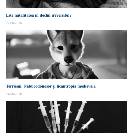
Este natalitatea în declin ireversibil?
27/06/2026
Terrienii, Nabucodonosor și licantropia medievală
24/06/2026