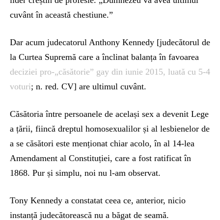
cuvânt în această chestiune.”
Dar acum judecatorul Anthony Kennedy [judecătorul de
la Curtea Supremă care a înclinat balanța în favoarea
deciziei pro-„căsătorie” gay din iunie 2015, luată cu 5-4
voturi
; n. red. CV] are ultimul cuvânt.
Căsătoria între persoanele de același sex a devenit Lege
a țării, fiincă dreptul homosexualilor și al lesbienelor de
a se căsători este menționat chiar acolo, în al 14-lea
Amendament al Constituției, care a fost ratificat în
1868. Pur și simplu, noi nu l-am observat.
Tony Kennedy a constatat ceea ce, anterior, nicio
instanță judecătorească nu a băgat de seamă.