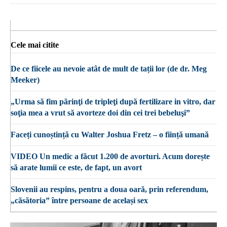
Cele mai citite
De ce fiicele au nevoie atât de mult de tații lor (de dr. Meg
Meeker)
„Urma să fim părinţi de tripleţi după fertilizare in vitro, dar
soţia mea a vrut să avorteze doi din cei trei bebeluşi”
Faceți cunoștință cu Walter Joshua Fretz – o ființă umană
VIDEO Un medic a făcut 1.200 de avorturi. Acum dorește
să arate lumii ce este, de fapt, un avort
Slovenii au respins, pentru a doua oară, prin referendum,
„căsătoria” între persoane de același sex