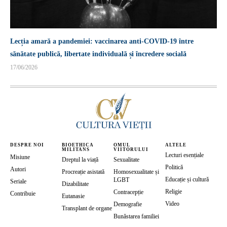
Lecția amară a pandemiei: vaccinarea anti-COVID-19 între
sănătate publică, libertate individuală și încredere socială
17/06/2026
DESPRE NOI
BIOETHICA
OMUL
ALTELE
MILITANS
VIITORULUI
Lecturi esențiale
Misiune
Dreptul la viață
Sexualitate
Politică
Autori
Procreație asistată
Homosexualitate și
Educație și cultură
LGBT
Seriale
Dizabilitate
Religie
Contracepție
Contribuie
Eutanasie
Video
Demografie
Transplant de organe
Bunăstarea familiei