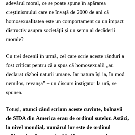
adevărul moral, ce se poate spune în apărarea
creștinismului care ne învață de 2000 de ani că
homosexualitatea este un comportament cu un impact
distructiv asupra societății și un semn al decăderii
morale?
Cu trei decenii în urmă, cel care scrie aceste rânduri a
fost criticat pentru că a spus că homosexualii „au
declarat război naturii umane. Iar natura își ia, în mod
nemilos, revanșa” – un discurs instigator la ură, se
spunea.
Totuși,
atunci când scriam aceste cuvinte, bolnavii
de SIDA din America erau de ordinul sutelor. Astăzi,
la nivel mondial, numărul lor este de ordinul