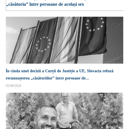
„căsătoria” între persoane de același sex
În ciuda unei decizii a Curții de Justiție a UE, Slovacia refuză
recunoașterea „căsătoriilor” între persoane de...
05/08/2026