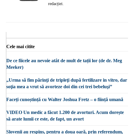
redacției.
Cele mai citite
De ce fiicele au nevoie atât de mult de tații lor (de dr. Meg
Meeker)
„Urma să fim părinţi de tripleţi după fertilizare in vitro, dar
soţia mea a vrut să avorteze doi din cei trei bebeluşi”
Faceți cunoștință cu Walter Joshua Fretz – o ființă umană
VIDEO Un medic a făcut 1.200 de avorturi. Acum dorește
să arate lumii ce este, de fapt, un avort
Slovenii au respins, pentru a doua oară, prin referendum,