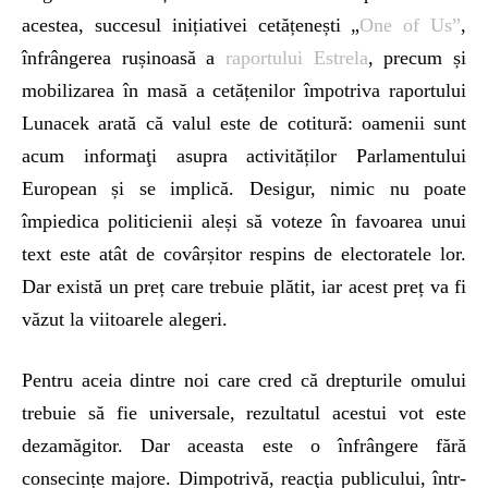
acestea, succesul inițiativei cetățenești „
One of Us”
,
înfrângerea rușinoasă a
raportului Estrela
, precum și
mobilizarea în masă a cetățenilor împotriva raportului
Lunacek arată că valul este de cotitură: oamenii sunt
acum informaţi asupra activităților Parlamentului
European și se implică. Desigur, nimic nu poate
împiedica politicienii aleși să voteze în favoarea unui
text este atât de covârșitor respins de electoratele lor.
Dar există un preț care trebuie plătit, iar acest preț va fi
văzut la viitoarele alegeri.
Pentru aceia dintre noi care cred că drepturile omului
trebuie să fie universale, rezultatul acestui vot este
dezamăgitor. Dar aceasta este o înfrângere fără
consecințe majore. Dimpotrivă, reacţia publicului, într-