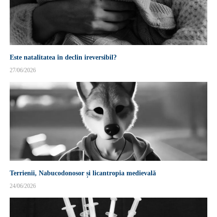
Este natalitatea în declin ireversibil?
27/06/2026
Terrienii, Nabucodonosor și licantropia medievală
24/06/2026