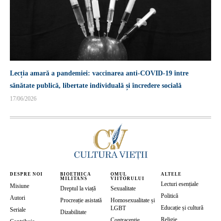
Lecția amară a pandemiei: vaccinarea anti-COVID-19 între
sănătate publică, libertate individuală și încredere socială
17/06/2026
DESPRE NOI
BIOETHICA
OMUL
ALTELE
MILITANS
VIITORULUI
Lecturi esențiale
Misiune
Dreptul la viață
Sexualitate
Politică
Autori
Procreație asistată
Homosexualitate și
Educație și cultură
LGBT
Seriale
Dizabilitate
Religie
Contracepție