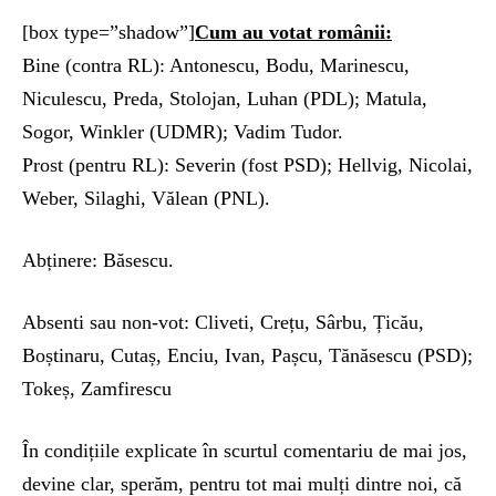
[box type=”shadow”]
Cum au votat românii:
Bine (contra RL): Antonescu, Bodu, Marinescu,
Niculescu, Preda, Stolojan, Luhan (PDL); Matula,
Sogor, Winkler (UDMR); Vadim Tudor.
Prost (pentru RL): Severin (fost PSD); Hellvig, Nicolai,
Weber, Silaghi, Vălean (PNL).
Abținere: Băsescu.
Absenti sau non-vot: Cliveti, Crețu, Sârbu, Țicău,
Boștinaru, Cutaș, Enciu, Ivan, Pașcu, Tănăsescu (PSD);
Tokeș, Zamfirescu
În condițiile explicate în scurtul comentariu de mai jos,
devine clar, sperăm, pentru tot mai mulți dintre noi, că