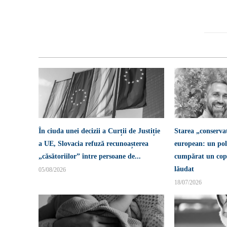
În ciuda unei decizii a Curții de Justiție
Starea „conserva
a UE, Slovacia refuză recunoașterea
european: un pol
„căsătoriilor” între persoane de...
cumpărat un copi
lăudat
05/08/2026
18/07/2026