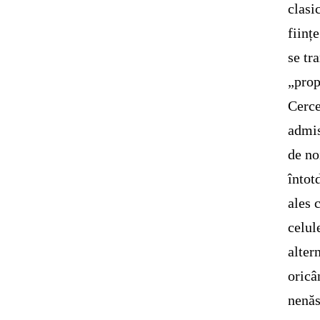
clasi
ființ
se tr
„prop
Cerce
admis
de no
întot
ales 
celul
alter
oricâ
nenăs