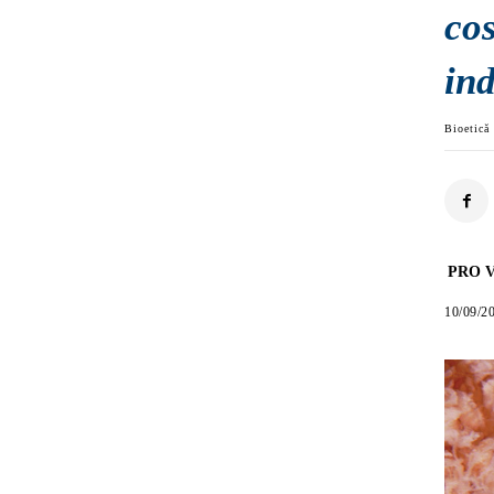
co
ind
Bioetică
PRO V
10/09/2