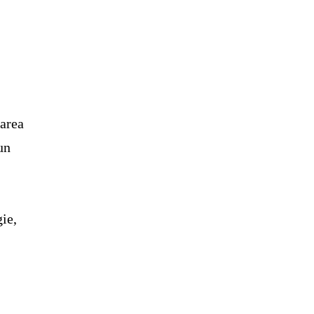
șarea
un
:
ie,