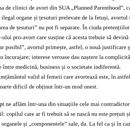
ua de clinici de avort din SUA „Planned Parenthood”, c
 ilegal organe și țesuturi prelevate de la fetuși, avortul 
rea de țesuturi” nu pot fi separate. În ciuda pretențiilor
-ului pro-avort care susține că acesta trebuie să devină
ar posibil”, avortul primește, astfel, o nouă justificare ș
 o încurajare; interese veroase dau naștere la complicită
e între medicină, business și o societate indiferentă.
mțământul valid al femeii care avortează este, în astfe
foarte dificil de obținut într-un mod onest.
pt ne aflăm într-una din situațiile cele mai contradictor
il: copilul care ar fi trebuit să se nască nu este prețuit ș
; organele și „componentele” sale, da. La fel ca și în ca