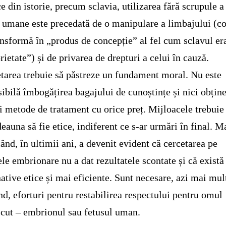
ce din istorie, precum sclavia, utilizarea fără scrupule a
e umane este precedată de o manipulare a limbajului (co
ansformă în „produs de concepție” al fel cum sclavul er
rietate”) și de privarea de drepturi a celui în cauză.
tarea trebuie să păstreze un fundament moral. Nu este
ibilă îmbogățirea bagajului de cunoștințe și nici obțin
i metode de tratament cu orice preț. Mijloacele trebuie
deauna să fie etice, indiferent ce s-ar urmări în final. M
când, în ultimii ani, a devenit evident că cercetarea pe
ele embrionare nu a dat rezultatele scontate și că există
native etice și mai eficiente. Sunt necesare, azi mai mul
nd, eforturi pentru restabilirea respectului pentru omul
cut – embrionul sau fetusul uman.