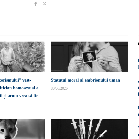
torismului” vest-
Statutul moral al embrionului uman
itician homosexual a
30/06/2026
l și acum vrea să fie