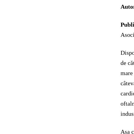
Auto
Publi
Asoci
Dispo
de că
mare 
câtev
cardi
oftal
indus
Așa c