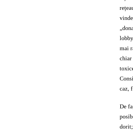
rețea
vinde
„dona
lobby
mai r
chiar
toxic
Consi
caz, 
De fa
posib
dorit