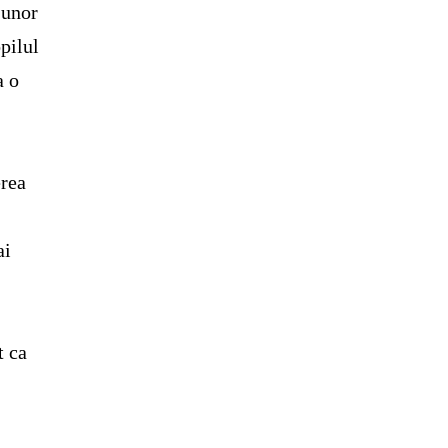
 unor
pilul
a o
erea
ai
t ca