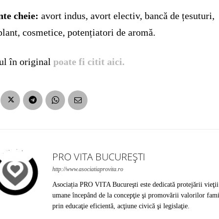
te cheie:
avort indus, avort electiv, bancă de țesuturi,
plant, cosmetice, potențiatori de aromă.
ul în original
poate fi citit aici.
PRO VITA BUCUREȘTI
http://www.asociatiaprovita.ro
Asociația PRO VITA Bucureşti este dedicată protejării vieţii
umane începând de la concepţie şi promovării valorilor fami
prin educaţie eficientă, acţiune civică şi legislaţie.