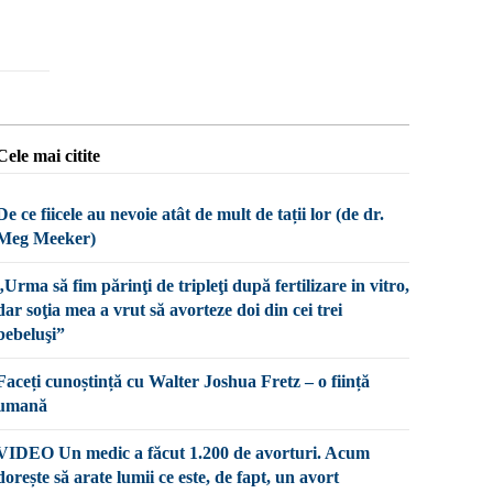
Cele mai citite
De ce fiicele au nevoie atât de mult de tații lor (de dr.
Meg Meeker)
„Urma să fim părinţi de tripleţi după fertilizare in vitro,
dar soţia mea a vrut să avorteze doi din cei trei
bebeluşi”
Faceți cunoștință cu Walter Joshua Fretz – o ființă
umană
VIDEO Un medic a făcut 1.200 de avorturi. Acum
dorește să arate lumii ce este, de fapt, un avort