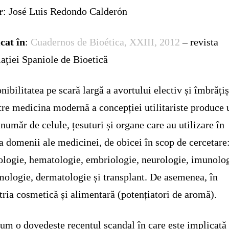
r
: José Luis Redondo Calderón
cat în
:
Cuadernos de Bioética, XXIII, 2012
– revista
ației Spaniole de Bioetică
nibilitatea pe scară largă a avortului electiv și îmbrăți
tre medicina modernă a concepției utilitariste produce 
număr de celule, țesuturi și organe care au utilizare în
a domenii ale medicinei, de obicei în scop de cercetare
ologie, hematologie, embriologie, neurologie, imunolog
mologie, dermatologie și transplant. De asemenea, în
tria cosmetică și alimentară (potențiatori de aromă).
um o dovedește recentul scandal în care este implicată